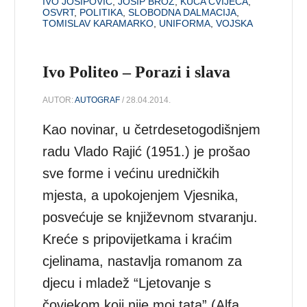
IVO JOSIPOVIĆ
,
JOSIP BROZ
,
KUĆA CVIJEĆA
,
OSVRT
,
POLITIKA
,
SLOBODNA DALMACIJA
,
TOMISLAV KARAMARKO
,
UNIFORMA
,
VOJSKA
Ivo Politeo – Porazi i slava
AUTOR:
AUTOGRAF
/ 28.04.2014.
Kao novinar, u četrdesetogodišnjem
radu Vlado Rajić (1951.) je prošao
sve forme i većinu uredničkih
mjesta, a upokojenjem Vjesnika,
posvećuje se književnom stvaranju.
Kreće s pripovijetkama i kraćim
cjelinama, nastavlja romanom za
djecu i mladež “Ljetovanje s
čovjekom koji nije moj tata” (Alfa,