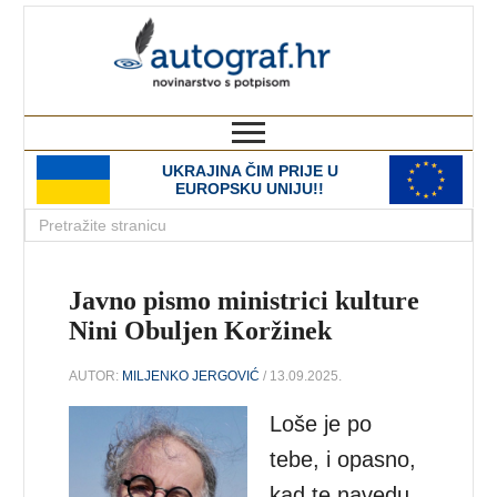
autograf.hr
novinarstvo s potpisom
UKRAJINA ČIM PRIJE U
EUROPSKU UNIJU!!
Javno pismo ministrici kulture
Nini Obuljen Koržinek
AUTOR:
MILJENKO JERGOVIĆ
/ 13.09.2025.
Loše je po
tebe, i opasno,
kad te navedu