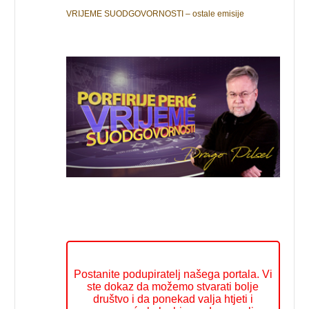
VRIJEME SUODGOVORNOSTI – ostale emisije
Postanite podupiratelj našega portala. Vi
ste dokaz da možemo stvarati bolje
društvo i da ponekad valja htjeti i