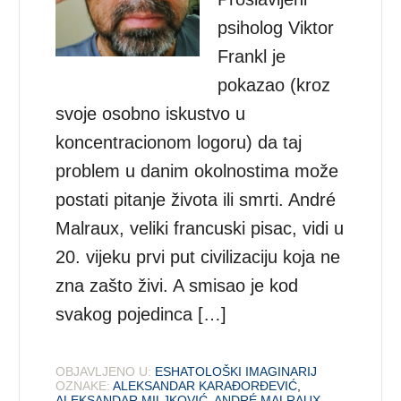
psiholog Viktor
Frankl je
pokazao (kroz
svoje osobno iskustvo u
koncentracionom logoru) da taj
problem u danim okolnostima može
postati pitanje života ili smrti. André
Malraux, veliki francuski pisac, vidi u
20. vijeku prvi put civilizaciju koja ne
zna zašto živi. A smisao je kod
svakog pojedinca […]
OBJAVLJENO U:
ESHATOLOŠKI IMAGINARIJ
OZNAKE:
ALEKSANDAR KARAĐORĐEVIĆ
,
ALEKSANDAR MILJKOVIĆ
,
ANDRÉ MALRAUX
,