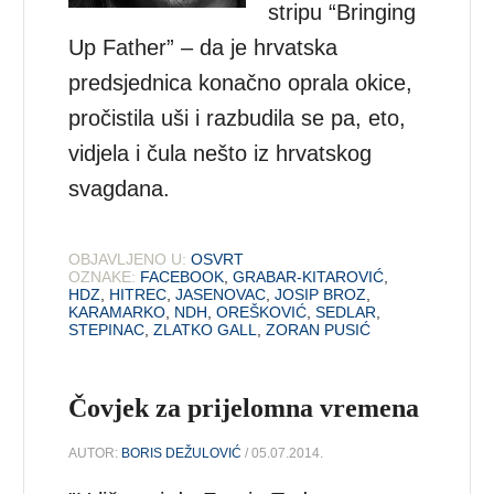
stripu “Bringing
Up Father” – da je hrvatska
predsjednica konačno oprala okice,
pročistila uši i razbudila se pa, eto,
vidjela i čula nešto iz hrvatskog
svagdana.
OBJAVLJENO U:
OSVRT
OZNAKE:
FACEBOOK
,
GRABAR-KITAROVIĆ
,
HDZ
,
HITREC
,
JASENOVAC
,
JOSIP BROZ
,
KARAMARKO
,
NDH
,
OREŠKOVIĆ
,
SEDLAR
,
STEPINAC
,
ZLATKO GALL
,
ZORAN PUSIĆ
Čovjek za prijelomna vremena
AUTOR:
BORIS DEŽULOVIĆ
/ 05.07.2014.