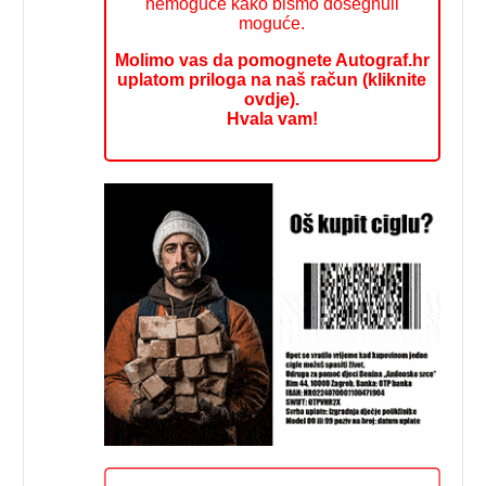
nemoguće kako bismo dosegnuli
moguće.
Molimo vas da pomognete Autograf.hr
uplatom priloga na naš račun (kliknite
ovdje).
Hvala vam!