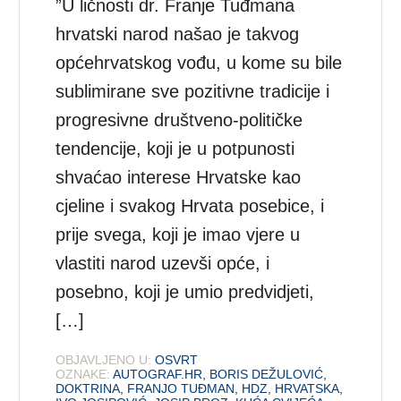
”U ličnosti dr. Franje Tuđmana
hrvatski narod našao je takvog
općehrvatskog vođu, u kome su bile
sublimirane sve pozitivne tradicije i
progresivne društveno-političke
tendencije, koji je u potpunosti
shvaćao interese Hrvatske kao
cjeline i svakog Hrvata posebice, i
prije svega, koji je imao vjere u
vlastiti narod uzevši opće, i
posebno, koji je umio predvidjeti,
[…]
OBJAVLJENO U:
OSVRT
OZNAKE:
AUTOGRAF.HR
,
BORIS DEŽULOVIĆ
,
DOKTRINA
,
FRANJO TUĐMAN
,
HDZ
,
HRVATSKA
,