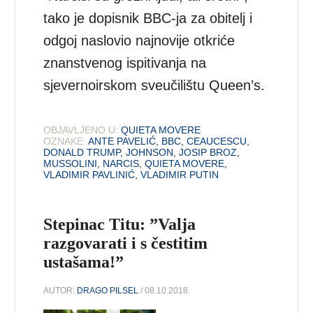
tako je dopisnik BBC-ja za obitelj i
odgoj naslovio najnovije otkriće
znanstvenog ispitivanja na
sjevernoirskom sveučilištu Queen’s.
OBJAVLJENO U:
QUIETA MOVERE
OZNAKE:
ANTE PAVELIĆ
,
BBC
,
CEAUCESCU
,
DONALD TRUMP
,
JOHNSON
,
JOSIP BROZ
,
MUSSOLINI
,
NARCIS
,
QUIETA MOVERE
,
VLADIMIR PAVLINIĆ
,
VLADIMIR PUTIN
Stepinac Titu: ”Valja
razgovarati i s čestitim
ustašama!”
AUTOR:
DRAGO PILSEL
/ 08.10.2018.