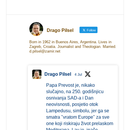
Drago Pilsel
Follow
Born in 1962 in Buenos Aires, Argentina. Lives in
Zagreb, Croatia. Journalist and Theologian. Married.
d.pilsel@zamir.net
Drago Pilsel
4 Jul
Papa Prevost je, nikako
slučajno, na 250. godišnjicu
osnivanja SAD-a i Dan
neovisnosti, posjetio otok
Lampedusu, simbolu, jer ga se
smatra "vratom Europe" za sve
one koji riskiraju život prelaskom
Mediterana. Lav je, inače,