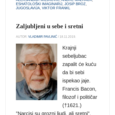
ESHATOLOŠKI IMAGINARIJ
,
JOSIP BROZ
,
JUGOSLAVIJA
,
VIKTOR FRANKL
Zaljubljeni u sebe i sretni
AUTOR:
VLADIMIR PAVLINIĆ
/ 18.11.2019.
Krajnji
sebeljubac
zapalit će kuću
da bi sebi
ispekao jaje.
Francis Bacon,
filozof i političar
(†1621.)
”Narcisi su grozni ljudi, ali sretni”,