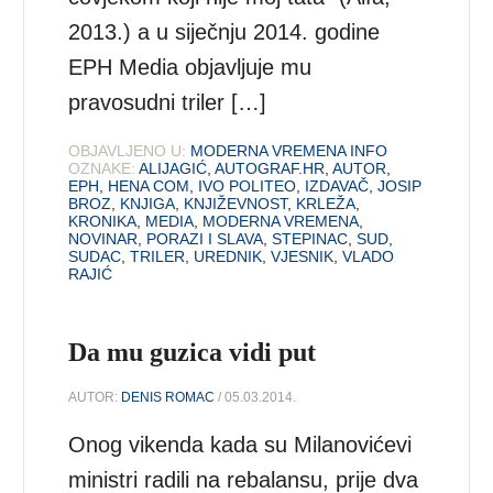
2013.) a u siječnju 2014. godine
EPH Media objavljuje mu
pravosudni triler […]
OBJAVLJENO U:
MODERNA VREMENA INFO
OZNAKE:
ALIJAGIĆ
,
AUTOGRAF.HR
,
AUTOR
,
EPH
,
HENA COM
,
IVO POLITEO
,
IZDAVAČ
,
JOSIP
BROZ
,
KNJIGA
,
KNJIŽEVNOST
,
KRLEŽA
,
KRONIKA
,
MEDIA
,
MODERNA VREMENA
,
NOVINAR
,
PORAZI I SLAVA
,
STEPINAC
,
SUD
,
SUDAC
,
TRILER
,
UREDNIK
,
VJESNIK
,
VLADO
RAJIĆ
Da mu guzica vidi put
AUTOR:
DENIS ROMAC
/ 05.03.2014.
Onog vikenda kada su Milanovićevi
ministri radili na rebalansu, prije dva