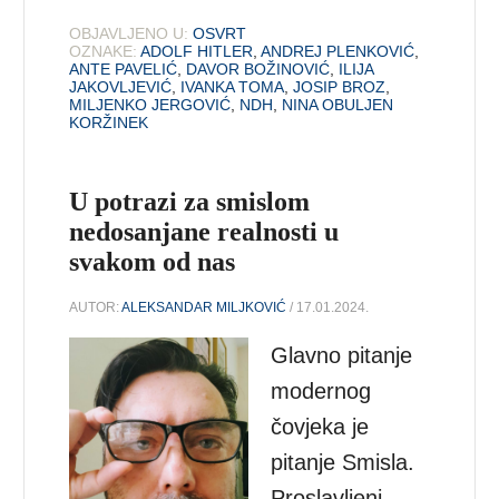
OBJAVLJENO U:
OSVRT
OZNAKE:
ADOLF HITLER
,
ANDREJ PLENKOVIĆ
,
ANTE PAVELIĆ
,
DAVOR BOŽINOVIĆ
,
ILIJA
JAKOVLJEVIĆ
,
IVANKA TOMA
,
JOSIP BROZ
,
MILJENKO JERGOVIĆ
,
NDH
,
NINA OBULJEN
KORŽINEK
U potrazi za smislom
nedosanjane realnosti u
svakom od nas
AUTOR:
ALEKSANDAR MILJKOVIĆ
/ 17.01.2024.
Glavno pitanje
modernog
čovjeka je
pitanje Smisla.
Proslavljeni