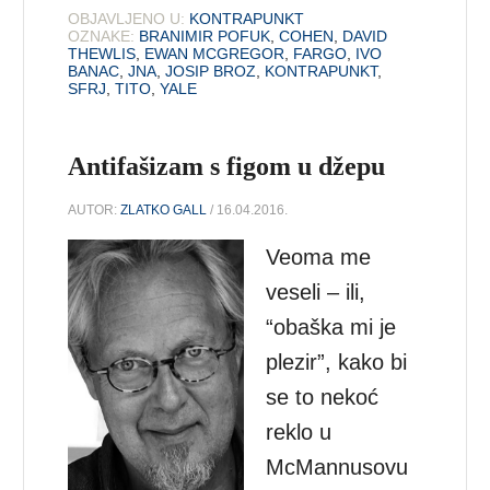
OBJAVLJENO U:
KONTRAPUNKT
OZNAKE:
BRANIMIR POFUK
,
COHEN
,
DAVID
THEWLIS
,
EWAN MCGREGOR
,
FARGO
,
IVO
BANAC
,
JNA
,
JOSIP BROZ
,
KONTRAPUNKT
,
SFRJ
,
TITO
,
YALE
Antifašizam s figom u džepu
AUTOR:
ZLATKO GALL
/ 16.04.2016.
Veoma me
veseli – ili,
“obaška mi je
plezir”, kako bi
se to nekoć
reklo u
McMannusovu