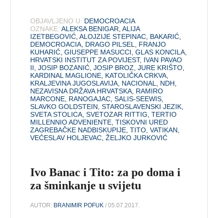
OBJAVLJENO U:
DEMOCROACIA
OZNAKE:
ALEKSA BENIGAR
,
ALIJA
IZETBEGOVIĆ
,
ALOJZIJE STEPINAC
,
BAKARIĆ
,
DEMOCROACIA
,
DRAGO PILSEL
,
FRANJO
KUHARIĆ
,
GIUSEPPE MASUCCI
,
GLAS KONCILA
,
HRVATSKI INSTITUT ZA POVIJEST
,
IVAN PAVAO
II
,
JOSIP BOZANIĆ
,
JOSIP BROZ
,
JURE KRIŠTO
,
KARDINAL MAGLIONE
,
KATOLIČKA CRKVA
,
KRALJEVINA JUGOSLAVIJA
,
NACIONAL
,
NDH
,
NEZAVISNA DRŽAVA HRVATSKA
,
RAMIRO
MARCONE
,
RANOGAJAC
,
SALIS-SEEWIS
,
SLAVKO GOLDSTEIN
,
STAROSLAVENSKI JEZIK
,
SVETA STOLICA
,
SVETOZAR RITTIG
,
TERTIO
MILLENNIO ADVENIENTE
,
TISKOVNI URED
ZAGREBAČKE NADBISKUPIJE
,
TITO
,
VATIKAN
,
VEĆESLAV HOLJEVAC
,
ŽELJKO JURKOVIĆ
Ivo Banac i Tito: za po doma i
za šminkanje u svijetu
AUTOR:
BRANIMIR POFUK
/ 05.07.2017.