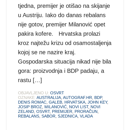
tjedna, premijer je otišao na skijanje
u Austriju. Iako do danas rebalans
nije gotov, premijer Milanović opet
pakira kofere. Hrvatska prolazi
kroz najtežu krizu od osamostaljenja
kojoj se ne nazire kraj.
Gospodarska situacija nikad nije bila
gora: proizvodnja i BDP padaju, a
rastu […]
OBJAVLJENO U:
OSVRT
OZNAKE:
AUSTRALIJA
,
AUTOGRAF.HR
,
BDP
,
DENIS ROMAC
,
GALEB
,
HRVATSKA
,
JOHN KEY
,
JOSIP BROZ
,
MILANOVIĆ
,
NOVI LIST
,
NOVI
ZELAND
,
OSVRT
,
PREMIJER
,
PRORAČUN
,
REBALANS
,
SABOR
,
SJEDNICA
,
VLADA