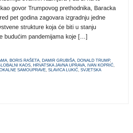
ukao govor Trumpovog prethodnika, Baracka
red pet godina zagovara izgradnju jedne
stvene strukture koja će biti u stanju
 se budućim pandemijama koje […]
AMA
,
BORIS RAŠETA
,
DAMIR GRUBIŠA
,
DONALD TRUMP
,
LOBALNI KAOS
,
HRVATSKA JAVNA UPRAVA
,
IVAN KOPRIĆ
,
OKALNE SAMOUPRAVE
,
SLAVICA LUKIĆ
,
SVJETSKA