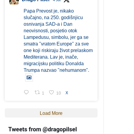
4 Jul
Papa Prevost je, nikako
slučajno, na 250. godišnjicu
osnivanja SAD-a i Dan
neovisnosti, posjetio otok
Lampedusu, simbolu, jer ga se
smatra "vratom Europe" za sve
one koji riskiraju život prelaskom
Mediterana. Lav je, inače,
migracijsku politiku Donalda
Trumpa nazvao "nehumanom".
1
10
X
Load More