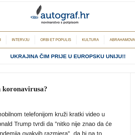
I
INTERVJU
ORBI ET POPULIS
KULTURA
ABRAHAMOVA
UKRAJINA ČIM PRIJE U EUROPSKU UNIJU!!
n koronavirusa?
obilnom telefonijom kruži kratki video u
nald Trump tvrdi da ”nitko nije znao da će
ndemija ovakvih razmjera”, da bi na to