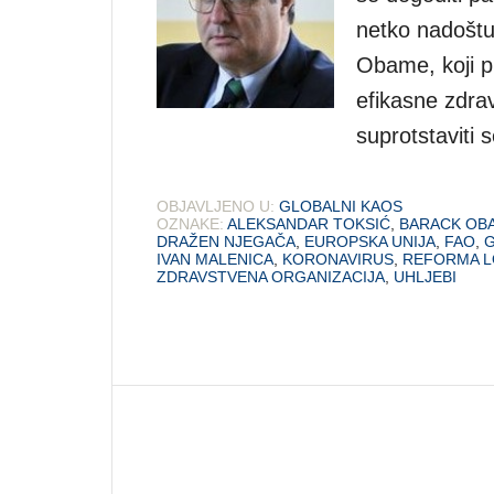
netko nadošt
Obame, koji p
efikasne zdrav
suprotstaviti
OBJAVLJENO U:
GLOBALNI KAOS
OZNAKE:
ALEKSANDAR TOKSIĆ
,
BARACK OB
DRAŽEN NJEGAČA
,
EUROPSKA UNIJA
,
FAO
,
G
IVAN MALENICA
,
KORONAVIRUS
,
REFORMA L
ZDRAVSTVENA ORGANIZACIJA
,
UHLJEBI