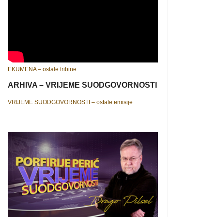
EKUMENA – ostale tribine
ARHIVA – VRIJEME SUODGOVORNOSTI
VRIJEME SUODGOVORNOSTI – ostale emisije