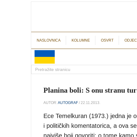
NASLOVNICA
KOLUMNE
OSVRT
ODJEC
Planina boli: S onu stranu t
AUTOR:
AUTOGRAF
/ 22.11.2013.
Ece Temelkuran (1973.) jedna je od 
i političkih komentatorica, a ova s
najviše boji govoriti: o tome kamo 