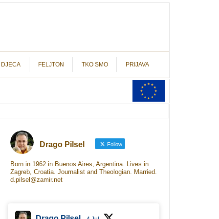
autograf.hr
novinarstvo s potpisom
 DJECA
FELJTON
TKO SMO
PRIJAVA
Drago Pilsel
Follow
Born in 1962 in Buenos Aires, Argentina. Lives in
Zagreb, Croatia. Journalist and Theologian. Married.
d.pilsel@zamir.net
Drago Pilsel