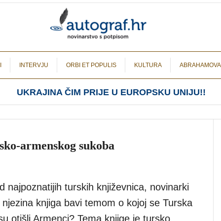
I
INTERVJU
ORBI ET POPULIS
KULTURA
ABRAHAMOVA
UKRAJINA ČIM PRIJE U EUROPSKU UNIJU!!
ursko-armenskog sukoba
najpoznatijih turskih književnica, novinarki
e njezina knjiga bavi temom o kojoj se Turska
su otišli Armenci? Tema knjige je tursko