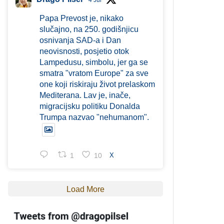
4 Jul
Papa Prevost je, nikako
slučajno, na 250. godišnjicu
osnivanja SAD-a i Dan
neovisnosti, posjetio otok
Lampedusu, simbolu, jer ga se
smatra "vratom Europe" za sve
one koji riskiraju život prelaskom
Mediterana. Lav je, inače,
migracijsku politiku Donalda
Trumpa nazvao "nehumanom".
1
10
X
Load More