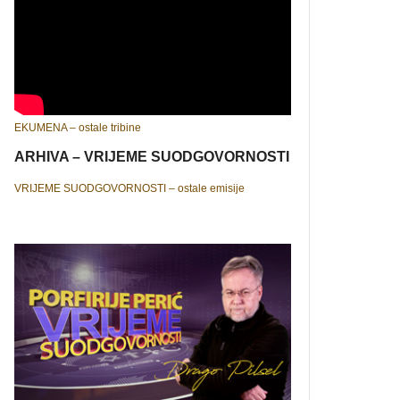
EKUMENA – ostale tribine
ARHIVA – VRIJEME SUODGOVORNOSTI
VRIJEME SUODGOVORNOSTI – ostale emisije