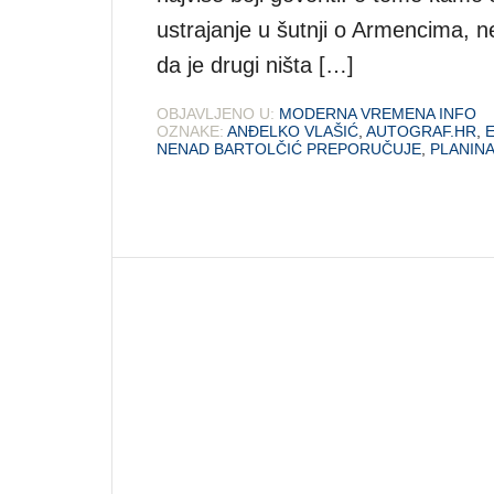
ustrajanje u šutnji o Armencima, n
da je drugi ništa […]
OBJAVLJENO U:
MODERNA VREMENA INFO
OZNAKE:
ANĐELKO VLAŠIĆ
,
AUTOGRAF.HR
,
NENAD BARTOLČIĆ PREPORUČUJE
,
PLANINA