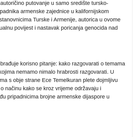
o autoričino putovanje u samo središte tursko-
padnika armenske zajednice u kalifornijskom
stanovnicima Turske i Armenije, autorica u ovome
ktualnu povijest i nastavak poricanja genocida nad
brađuje korisno pitanje: kako razgovarati o temama
 kojima nemamo nimalo hrabrosti razgovarati. U
tima s obje strane Ece Temelkuran plete dojmljivu
e o načinu kako se kroz vrijeme održavaju i
 i među pripadnicima brojne armenske dijaspore u