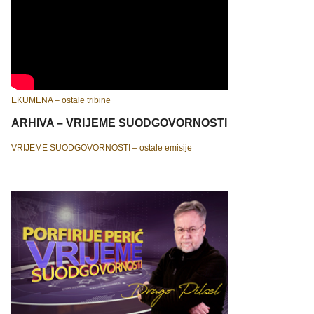
EKUMENA – ostale tribine
ARHIVA – VRIJEME SUODGOVORNOSTI
VRIJEME SUODGOVORNOSTI – ostale emisije