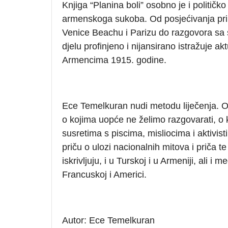
Knjiga “Planina boli” osobno je i političk
armenskoga sukoba. Od posjećivanja pri
Venice Beachu i Parizu do razgovora sa 
djelu profinjeno i nijansirano istražuje a
Armencima 1915. godine.
Ece Temelkuran nudi metodu liječenja. O
o kojima uopće ne želimo razgovarati, o
susretima s piscima, misliocima i aktivis
priču o ulozi nacionalnih mitova i priča t
iskrivljuju, i u Turskoj i u Armeniji, ali
Francuskoj i Americi.
Autor: Ece Temelkuran