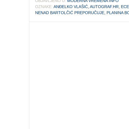
OBJAVLJENO U:
MODERNA VREMENA INFO
OZNAKE:
ANĐELKO VLAŠIĆ
,
AUTOGRAF.HR
,
ECE
NENAD BARTOLČIĆ PREPORUČUJE
,
PLANINA B