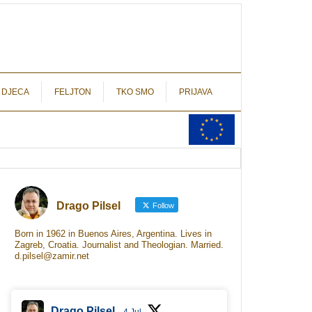
autograf.hr
novinarstvo s potpisom
 DJECA
FELJTON
TKO SMO
PRIJAVA
Drago Pilsel
Follow
Born in 1962 in Buenos Aires, Argentina. Lives in
Zagreb, Croatia. Journalist and Theologian. Married.
d.pilsel@zamir.net
Drago Pilsel