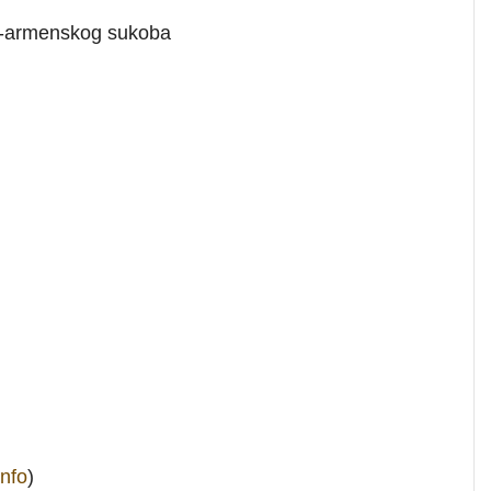
ko-armenskog sukoba
nfo
)