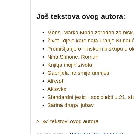
Još tekstova ovog autora:
•
Mons. Marko Medo zaređen za bisk
•
Život i djelo kardinala Franje Kuhari
•
Promišljanje o rimskom biskupu u ok
•
Nina Simone: Roman
•
Knjiga mojih života
•
Gabrijela ne smije umrijeti
•
Alikvot
•
Aktovka
•
Standardni jezici i sociolekti u 21. st
•
Sarina druga ljubav
> Svi tekstovi ovog autora