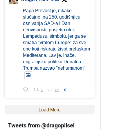
4 Jul
Papa Prevost je, nikako
slučajno, na 250. godišnjicu
osnivanja SAD-a i Dan
neovisnosti, posjetio otok
Lampedusu, simbolu, jer ga se
smatra "vratom Europe" za sve
one koji riskiraju život prelaskom
Mediterana. Lav je, inače,
migracijsku politiku Donalda
Trumpa nazvao "nehumanom".
1
10
X
Load More