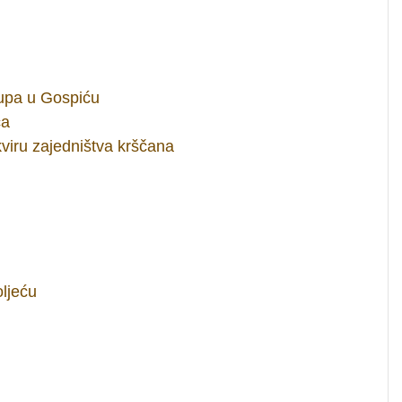
upa u Gospiću
ća
viru zajedništva krščana
oljeću