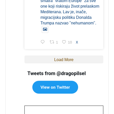
smatra "vratom Europe" za sve
one koji riskiraju život prelaskom
Mediterana. Lav je, inače,
migracijsku politiku Donalda
Trumpa nazvao "nehumanom".
1
10
X
Load More