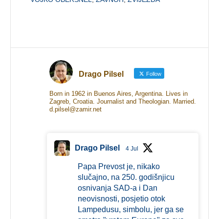
Drago Pilsel
Follow
Born in 1962 in Buenos Aires, Argentina. Lives in
Zagreb, Croatia. Journalist and Theologian. Married.
d.pilsel@zamir.net
Drago Pilsel
4 Jul
Papa Prevost je, nikako
slučajno, na 250. godišnjicu
osnivanja SAD-a i Dan
neovisnosti, posjetio otok
Lampedusu, simbolu, jer ga se