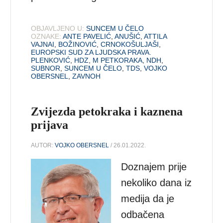
OBJAVLJENO U:
SUNCEM U ČELO
OZNAKE:
ANTE PAVELIĆ
,
ANUŠIĆ
,
ATTILA
VAJNAI
,
BOŽINOVIĆ
,
CRNOKOŠULJAŠI
,
EUROPSKI SUD ZA LJUDSKA PRAVA.
PLENKOVIĆ
,
HDZ
,
M PETKORAKA
,
NDH
,
SUBNOR
,
SUNCEM U ČELO
,
TDS
,
VOJKO
OBERSNEL
,
ZAVNOH
Zvijezda petokraka i kaznena
prijava
AUTOR:
VOJKO OBERSNEL
/ 26.01.2022.
Doznajem prije
nekoliko dana iz
medija da je
odbačena