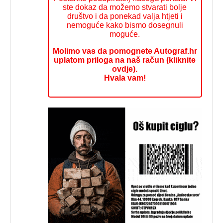
ste dokaz da možemo stvarati bolje
društvo i da ponekad valja htjeti i
nemoguće kako bismo dosegnuli
moguće.
Molimo vas da pomognete Autograf.hr
uplatom priloga na naš račun (kliknite
ovdje).
Hvala vam!