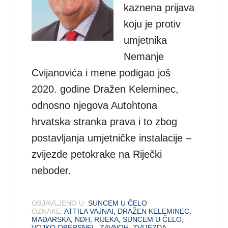
kaznena prijava
koju je protiv
umjetnika
Nemanje
Cvijanovića i mene podigao još
2020. godine Dražen Keleminec,
odnosno njegova Autohtona
hrvatska stranka prava i to zbog
postavljanja umjetničke instalacije –
zvijezde petokrake na Riječki
neboder.
OBJAVLJENO U:
SUNCEM U ČELO
OZNAKE:
ATTILA VAJNAI
,
DRAŽEN KELEMINEC
,
MAĐARSKA
,
NDH
,
RIJEKA
,
SUNCEM U ČELO
,
VOJKO OBERSNEL
,
ZAVNOH
,
ZVIJEZDA