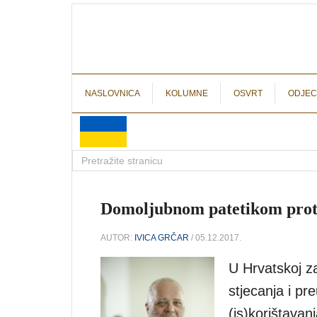
NASLOVNICA
KOLUMNE
OSVRT
ODJEC
Domoljubnom patetikom protiv
AUTOR:
IVICA GRČAR
/ 05.12.2017.
U Hrvatskoj za
stjecanja i p
(is)korištavan