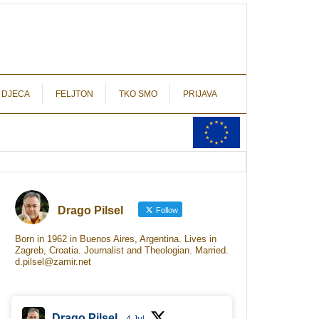
autograf.hr
novinarstvo s potpisom
 DJECA
FELJTON
TKO SMO
PRIJAVA
Drago Pilsel
Follow
Born in 1962 in Buenos Aires, Argentina. Lives in
Zagreb, Croatia. Journalist and Theologian. Married.
d.pilsel@zamir.net
Drago Pilsel