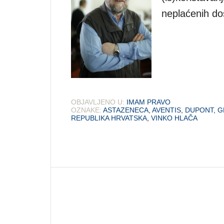
neplaćenih do
OBJAVLJENO U:
IMAM PRAVO
OZNAKE:
ASTAZENECA
,
AVENTIS
,
DUPONT
,
G
REPUBLIKA HRVATSKA
,
VINKO HLAČA