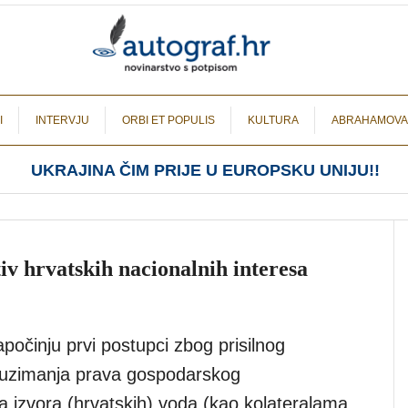
I
INTERVJU
ORBI ET POPULIS
KULTURA
ABRAHAMOVA
UKRAJINA ČIM PRIJE U EUROPSKU UNIJU!!
 hrvatskih nacionalnih interesa
počinju prvi postupci zbog prisilnog
reuzimanja prava gospodarskog
ja izvora (hrvatskih) voda (kao kolateralama