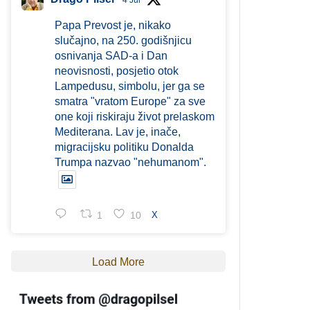
4 Jul
Papa Prevost je, nikako
slučajno, na 250. godišnjicu
osnivanja SAD-a i Dan
neovisnosti, posjetio otok
Lampedusu, simbolu, jer ga se
smatra "vratom Europe" za sve
one koji riskiraju život prelaskom
Mediterana. Lav je, inače,
migracijsku politiku Donalda
Trumpa nazvao "nehumanom".
1
10
X
Load More