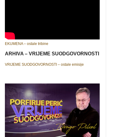
EKUMENA – ostale tribine
ARHIVA – VRIJEME SUODGOVORNOSTI
VRIJEME SUODGOVORNOSTI – ostale emisije