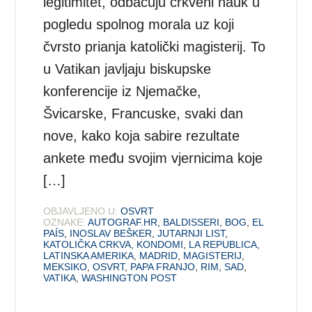
legitimitet, odbacuju crkveni nauk u
pogledu spolnog morala uz koji
čvrsto prianja katolički magisterij. To
u Vatikan javljaju biskupske
konferencije iz Njemačke,
Švicarske, Francuske, svaki dan
nove, kako koja sabire rezultate
ankete među svojim vjernicima koje
[…]
OBJAVLJENO U:
OSVRT
OZNAKE:
AUTOGRAF.HR
,
BALDISSERI
,
BOG
,
EL
PAÍS
,
INOSLAV BEŠKER
,
JUTARNJI LIST
,
KATOLIČKA CRKVA
,
KONDOMI
,
LA REPUBLICA
,
LATINSKA AMERIKA
,
MADRID
,
MAGISTERIJ
,
MEKSIKO
,
OSVRT
,
PAPA FRANJO
,
RIM
,
SAD
,
VATIKA
,
WASHINGTON POST