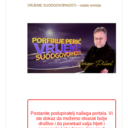
VRIJEME SUODGOVORNOSTI – ostale emisije
Postanite podupiratelj našega portala. Vi
ste dokaz da možemo stvarati bolje
društvo i da ponekad valja htjeti i