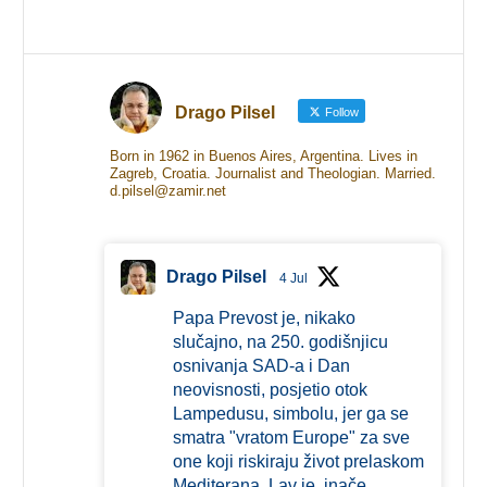
Drago Pilsel
Follow
Born in 1962 in Buenos Aires, Argentina. Lives in
Zagreb, Croatia. Journalist and Theologian. Married.
d.pilsel@zamir.net
Drago Pilsel
4 Jul
Papa Prevost je, nikako
slučajno, na 250. godišnjicu
osnivanja SAD-a i Dan
neovisnosti, posjetio otok
Lampedusu, simbolu, jer ga se
smatra "vratom Europe" za sve
one koji riskiraju život prelaskom
Mediterana. Lav je, inače,