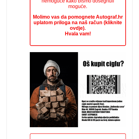
nemoguće kako bismo dosegnuli
moguće.
Molimo vas da pomognete Autograf.hr
uplatom priloga na naš račun (kliknite
ovdje).
Hvala vam!