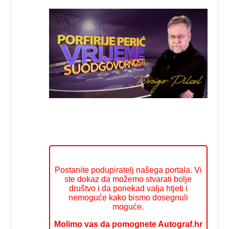
Postanite podupiratelj našega portala. Vi
ste dokaz da možemo stvarati bolje
društvo i da ponekad valja htjeti i
nemoguće kako bismo dosegnuli
moguće.
Molimo vas da pomognete Autograf.hr