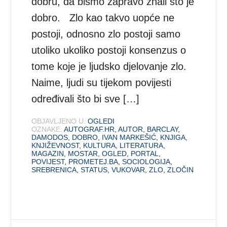
dobru, da bismo zapravo znali što je
dobro. Zlo kao takvo uopće ne
postoji, odnosno zlo postoji samo
utoliko ukoliko postoji konsenzus o
tome koje je ljudsko djelovanje zlo.
Naime, ljudi su tijekom povijesti
određivali što bi sve […]
OBJAVLJENO U:
OGLEDI
OZNAKE:
AUTOGRAF.HR
,
AUTOR
,
BARCLAY
,
DAMODOS
,
DOBRO
,
IVAN MARKEŠIĆ
,
KNJIGA
,
KNJIŽEVNOST
,
KULTURA
,
LITERATURA
,
MAGAZIN
,
MOSTAR
,
OGLED
,
PORTAL
,
POVIJEST
,
PROMETEJ.BA
,
SOCIOLOGIJA
,
SREBRENICA
,
STATUS
,
VUKOVAR
,
ZLO
,
ZLOČIN