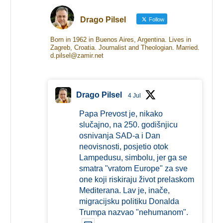
Drago Pilsel
Follow
Born in 1962 in Buenos Aires, Argentina. Lives in
Zagreb, Croatia. Journalist and Theologian. Married.
d.pilsel@zamir.net
Drago Pilsel
4 Jul
Papa Prevost je, nikako
slučajno, na 250. godišnjicu
osnivanja SAD-a i Dan
neovisnosti, posjetio otok
Lampedusu, simbolu, jer ga se
smatra "vratom Europe" za sve
one koji riskiraju život prelaskom
Mediterana. Lav je, inače,
migracijsku politiku Donalda
Trumpa nazvao "nehumanom".