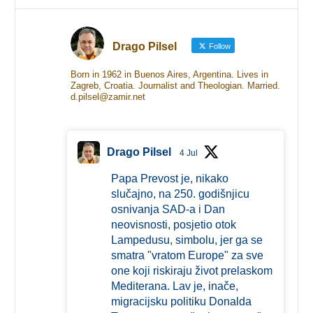
Drago Pilsel
Follow
Born in 1962 in Buenos Aires, Argentina. Lives in
Zagreb, Croatia. Journalist and Theologian. Married.
d.pilsel@zamir.net
Drago Pilsel
4 Jul
Papa Prevost je, nikako
slučajno, na 250. godišnjicu
osnivanja SAD-a i Dan
neovisnosti, posjetio otok
Lampedusu, simbolu, jer ga se
smatra "vratom Europe" za sve
one koji riskiraju život prelaskom
Mediterana. Lav je, inače,
migracijsku politiku Donalda