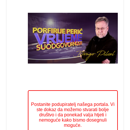
Postanite podupiratelj našega portala. Vi
ste dokaz da možemo stvarati bolje
društvo i da ponekad valja htjeti i
nemoguće kako bismo dosegnuli
moguće.