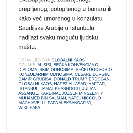
prepiljenog, potopljenog u bunaru ili
kako već umorenog u konzulatu
Saudijske Arabije u Istanbulu,
nadilazi svaku moguću ljudsku
maštu.
OBJAVLJENO U:
GLOBALNI KAOS
OZNAKE:
AL SISI
,
BEČKA KONVENCIJA O
DIPLOMATSKIM ODNOSIMA
,
BEČKI UGOVOR O
KONZULARNIM ODNOSIMA
,
CESARE BORGIA
,
DAMIR GRUBIŠA
,
DONALD TRUMP
,
ERDOĞAN
,
GLOBALNI KAOS
,
HAFEZ AL-ASAD
,
HAFTAR
,
ISTANBUL
,
JAMAL KHASHOGGI
,
JULIAN
ASSANGE
,
KARDINAL JÓZSEF MINSZENTY
,
MUHAMED BIN SALMAN
,
NATO
,
NICCOLÒ
MACHIAVELLI
,
PAPA ALEKSANDAR VI
,
WIKILEAKS