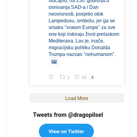
slučajno, na 250. godišnjicu
osnivanja SAD-a i Dan
neovisnosti, posjetio otok
Lampedusu, simbolu, jer ga se
smatra "vratom Europe" za sve
one koji riskiraju život prelaskom
Mediterana. Lav je, inače,
migracijsku politiku Donalda
Trumpa nazvao "nehumanom".
1
10
X
Load More