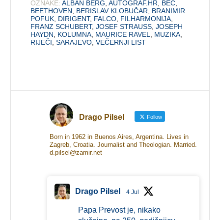
OZNAKE:
ALBAN BERG
,
AUTOGRAF.HR
,
BEČ
,
BEETHOVEN
,
BERISLAV KLOBUČAR
,
BRANIMIR
POFUK
,
DIRIGENT
,
FALCO
,
FILHARMONIJA
,
FRANZ SCHUBERT
,
JOSEF STRAUSS
,
JOSEPH
HAYDN
,
KOLUMNA
,
MAURICE RAVEL
,
MUZIKA
,
RIJEČI
,
SARAJEVO
,
VEČERNJI LIST
Drago Pilsel
Follow
Born in 1962 in Buenos Aires, Argentina. Lives in
Zagreb, Croatia. Journalist and Theologian. Married.
d.pilsel@zamir.net
Drago Pilsel
4 Jul
Papa Prevost je, nikako