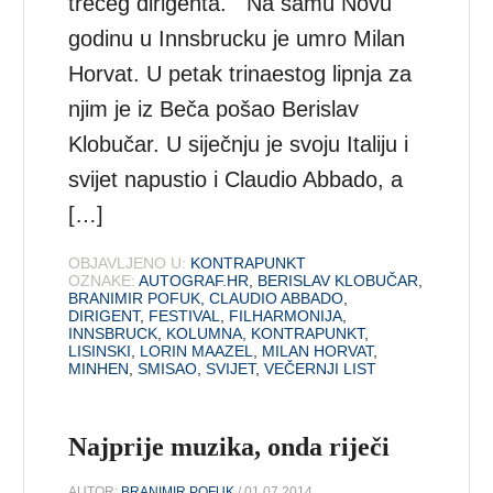
trećeg dirigenta. Na samu Novu
godinu u Innsbrucku je umro Milan
Horvat. U petak trinaestog lipnja za
njim je iz Beča pošao Berislav
Klobučar. U siječnju je svoju Italiju i
svijet napustio i Claudio Abbado, a
[…]
OBJAVLJENO U:
KONTRAPUNKT
OZNAKE:
AUTOGRAF.HR
,
BERISLAV KLOBUČAR
,
BRANIMIR POFUK
,
CLAUDIO ABBADO
,
DIRIGENT
,
FESTIVAL
,
FILHARMONIJA
,
INNSBRUCK
,
KOLUMNA
,
KONTRAPUNKT
,
LISINSKI
,
LORIN MAAZEL
,
MILAN HORVAT
,
MINHEN
,
SMISAO
,
SVIJET
,
VEČERNJI LIST
Najprije muzika, onda riječi
AUTOR:
BRANIMIR POFUK
/ 01.07.2014.