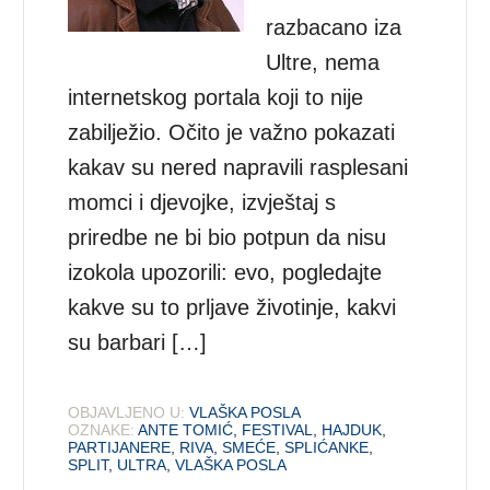
razbacano iza
Ultre, nema
internetskog portala koji to nije
zabilježio. Očito je važno pokazati
kakav su nered napravili rasplesani
momci i djevojke, izvještaj s
priredbe ne bi bio potpun da nisu
izokola upozorili: evo, pogledajte
kakve su to prljave životinje, kakvi
su barbari […]
OBJAVLJENO U:
VLAŠKA POSLA
OZNAKE:
ANTE TOMIĆ
,
FESTIVAL
,
HAJDUK
,
PARTIJANERE
,
RIVA
,
SMEĆE
,
SPLIĆANKE
,
SPLIT
,
ULTRA
,
VLAŠKA POSLA