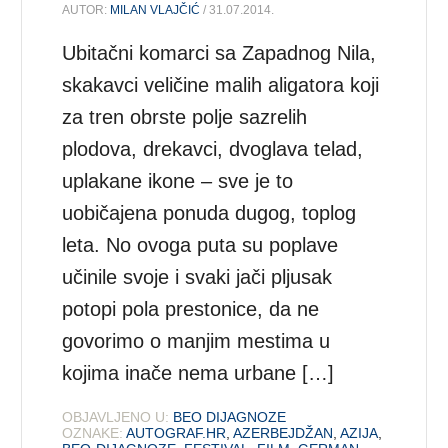
AUTOR:
MILAN VLAJČIĆ
/ 31.07.2014.
Ubitačni komarci sa Zapadnog Nila,
skakavci veličine malih aligatora koji
za tren obrste polje sazrelih
plodova, drekavci, dvoglava telad,
uplakane ikone – sve je to
uobičajena ponuda dugog, toplog
leta. No ovoga puta su poplave
učinile svoje i svaki jači pljusak
potopi pola prestonice, da ne
govorimo o manjim mestima u
kojima inače nema urbane […]
OBJAVLJENO U:
BEO DIJAGNOZE
OZNAKE:
AUTOGRAF.HR
,
AZERBEJDŽAN
,
AZIJA
,