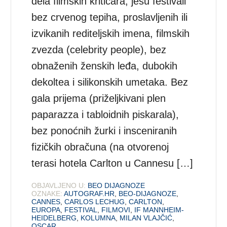
dela filmskih kritičara, jesu festivali
bez crvenog tepiha, proslavljenih ili
izvikanih rediteljskih imena, filmskih
zvezda (celebrity people), bez
obnaženih ženskih leđa, dubokih
dekoltea i silikonskih umetaka. Bez
gala prijema (priželjkivani plen
paparazza i tabloidnih piskarala),
bez ponoćnih žurki i insceniranih
fizičkih obračuna (na otvorenoj
terasi hotela Carlton u Cannesu […]
OBJAVLJENO U:
BEO DIJAGNOZE
OZNAKE:
AUTOGRAF.HR
,
BEO-DIJAGNOZE
,
CANNES
,
CARLOS LECHUG
,
CARLTON
,
EUROPA
,
FESTIVAL
,
FILMOVI
,
IF MANNHEIM-
HEIDELBERG
,
KOLUMNA
,
MILAN VLAJČIĆ
,
OSCAR