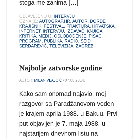
stoga me zanima […]
OBJAVLJENO U:
INTERVJU
OZNAKE:
AUTOGRAF.HR
,
AUTOR
,
ĐORĐE
KRAJIŠNIK
,
FESTIVAL
,
FRAKTURA
,
HRVATSKA
,
INTERNET
,
INTERVJU
,
IZDAVAČ
,
KNJIGA
,
KRITIKA
,
MEDIJ
,
OSLOBOĐENJE
,
PISAC
,
PROGRAM
,
PUBLIKA
,
RADIO
,
SEID
SERDAREVIĆ
,
TELEVIZIJA
,
ZAGREB
Najbolje zatvorske godine
AUTOR:
MILAN VLAJČIĆ
/ 07.08.2014.
Kako sam onomad najavio; moj
razgovor sa Paradžanovom vođen
je krajem aprila 1988. u Bakuu. Prvi
put objavljen je 7. maja 1988. u
najstarijem dnevnom listu na