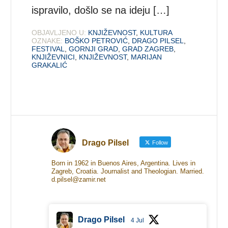
ispravilo, došlo se na ideju […]
OBJAVLJENO U:
KNJIŽEVNOST
,
KULTURA
OZNAKE:
BOŠKO PETROVIĆ
,
DRAGO PILSEL
,
FESTIVAL
,
GORNJI GRAD
,
GRAD ZAGREB
,
KNJIŽEVNICI
,
KNJIŽEVNOST
,
MARIJAN
GRAKALIĆ
Drago Pilsel
Follow
Born in 1962 in Buenos Aires, Argentina. Lives in
Zagreb, Croatia. Journalist and Theologian. Married.
d.pilsel@zamir.net
Drago Pilsel
4 Jul