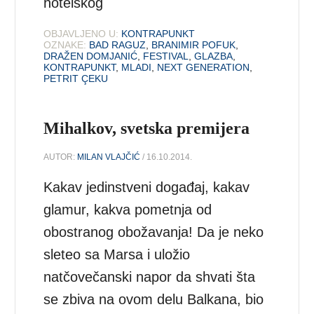
hotelskog
OBJAVLJENO U:
KONTRAPUNKT
OZNAKE:
BAD RAGUZ
,
BRANIMIR POFUK
,
DRAŽEN DOMJANIĆ
,
FESTIVAL
,
GLAZBA
,
KONTRAPUNKT
,
MLADI
,
NEXT GENERATION
,
PETRIT ÇEKU
Mihalkov, svetska premijera
AUTOR:
MILAN VLAJČIĆ
/ 16.10.2014.
Kakav jedinstveni događaj, kakav
glamur, kakva pometnja od
obostranog obožavanja! Da je neko
sleteo sa Marsa i uložio
natčovečanski napor da shvati šta
se zbiva na ovom delu Balkana, bio