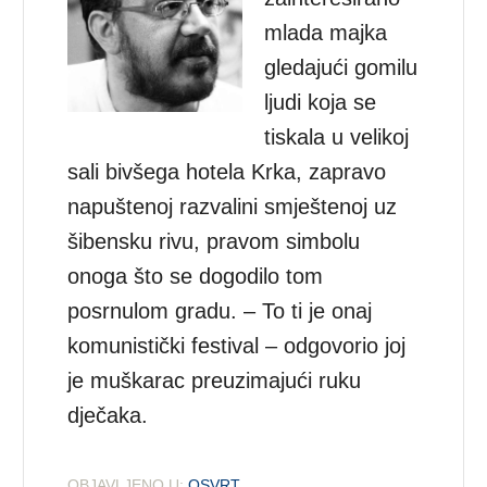
mlada majka
gledajući gomilu
ljudi koja se
tiskala u velikoj
sali bivšega hotela Krka, zapravo
napuštenoj razvalini smještenoj uz
šibensku rivu, pravom simbolu
onoga što se dogodilo tom
posrnulom gradu. – To ti je onaj
komunistički festival – odgovorio joj
je muškarac preuzimajući ruku
dječaka.
OBJAVLJENO U:
OSVRT