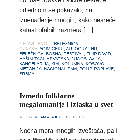
donose ovakve i slične nesreće
odjednom se pokazalo, na
iznenađenje mnogih, kako nesreće
katastrofalnih razmera […]
OBJAVLJENO U:
BELEŽNICA
OZNAKE:
AGIM ČEKU
,
AUTOGRAF.HR
,
BELEŽNICA
,
BOSNA
,
FESTIVAL
,
FILIP DAVID
,
HAŠIM TAČI
,
HRVATSKA
,
JUGOSLAVIJA
,
KANCELARIJA
,
KIM
,
KOLUMNA
,
KOSOVO
,
METOHIJA
,
NACIONALIZAM
,
POLIP
,
POPLAVE
,
SRBIJA
Između folklorne
megalomanije i izlaska u svet
AUTOR:
MILAN VLAJČIĆ
/ 16.11.2013.
Noćna mora mnogih izveštača, pa i