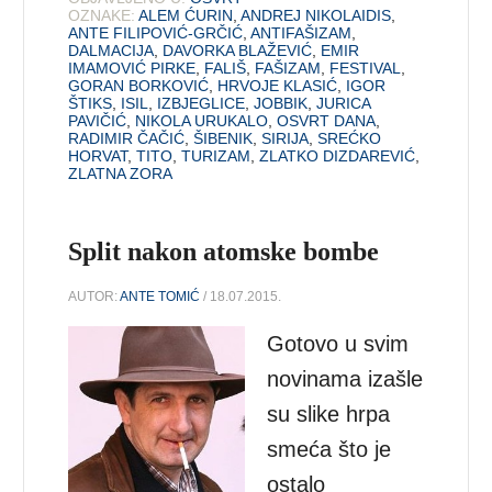
OZNAKE:
ALEM ĆURIN
,
ANDREJ NIKOLAIDIS
,
ANTE FILIPOVIĆ-GRČIĆ
,
ANTIFAŠIZAM
,
DALMACIJA
,
DAVORKA BLAŽEVIĆ
,
EMIR
IMAMOVIĆ PIRKE
,
FALIŠ
,
FAŠIZAM
,
FESTIVAL
,
GORAN BORKOVIĆ
,
HRVOJE KLASIĆ
,
IGOR
ŠTIKS
,
ISIL
,
IZBJEGLICE
,
JOBBIK
,
JURICA
PAVIČIĆ
,
NIKOLA URUKALO
,
OSVRT DANA
,
RADIMIR ČAČIĆ
,
ŠIBENIK
,
SIRIJA
,
SREĆKO
HORVAT
,
TITO
,
TURIZAM
,
ZLATKO DIZDAREVIĆ
,
ZLATNA ZORA
Split nakon atomske bombe
AUTOR:
ANTE TOMIĆ
/ 18.07.2015.
Gotovo u svim
novinama izašle
su slike hrpa
smeća što je
ostalo