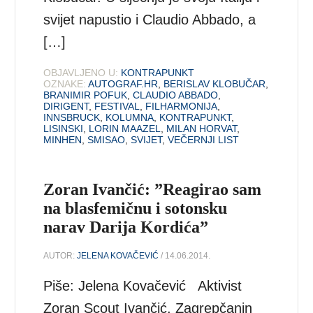
svijet napustio i Claudio Abbado, a
[…]
OBJAVLJENO U:
KONTRAPUNKT
OZNAKE:
AUTOGRAF.HR
,
BERISLAV KLOBUČAR
,
BRANIMIR POFUK
,
CLAUDIO ABBADO
,
DIRIGENT
,
FESTIVAL
,
FILHARMONIJA
,
INNSBRUCK
,
KOLUMNA
,
KONTRAPUNKT
,
LISINSKI
,
LORIN MAAZEL
,
MILAN HORVAT
,
MINHEN
,
SMISAO
,
SVIJET
,
VEČERNJI LIST
Zoran Ivančić: ”Reagirao sam
na blasfemičnu i sotonsku
narav Darija Kordića”
AUTOR:
JELENA KOVAČEVIĆ
/ 14.06.2014.
Piše: Jelena Kovačević Aktivist
Zoran Scout Ivančić, Zagrepčanin