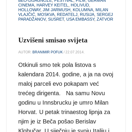
BEO-DIJAGNOZE
,
FESTIVAL
,
FILM
,
GERMAN
CINEMA
,
HARVEY KEITEL
,
HOLIVUD
,
HOLLOWAY
,
JIM JARMUSH
,
KOLUMNA
,
MILAN
VLAJČIĆ
,
MOSKVA
,
REDATELJ
,
RUSIJA
,
SERGEJ
PARADŽANOV
,
SUSRET
,
USA EMBASSY
,
ZATVOR
Uzvišeni smisao svijeta
AUTOR:
BRANIMIR POFUK
/ 22.07.2014.
Otkinuli smo tek pola listova s
kalendara 2014. godine, a ja na ovoj
maloj parceli evo pokapam već
trećeg dirigenta. Na samu Novu
godinu u Innsbrucku je umro Milan
Horvat. U petak trinaestog lipnja za
njim je iz Beča pošao Berislav
Klobučar. U siječnju je svoju Italiju i