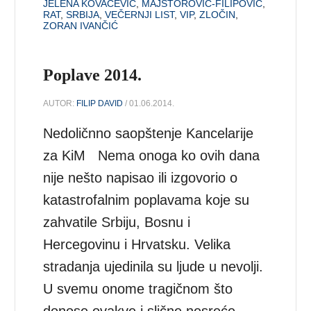
JELENA KOVAČEVIĆ
,
MAJSTOROVIĆ-FILIPOVIĆ
,
RAT
,
SRBIJA
,
VEČERNJI LIST
,
VIP
,
ZLOČIN
,
ZORAN IVANČIĆ
Poplave 2014.
AUTOR:
FILIP DAVID
/ 01.06.2014.
Nedoličnno saopštenje Kancelarije
za KiM Nema onoga ko ovih dana
nije nešto napisao ili izgovorio o
katastrofalnim poplavama koje su
zahvatile Srbiju, Bosnu i
Hercegovinu i Hrvatsku. Velika
stradanja ujedinila su ljude u nevolji.
U svemu onome tragičnom što