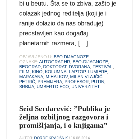
bi u beutu. Šta se to zbiva, zašto je
dolazak jednog reditelja (koji je i
ranije dolazio da nas obraduje)
predstavljen kao događaj
planetarnih razmera, […]
OBJAVLJENO U:
BEO DIJAGNOZE
OZNAKE:
AUTOGRAF.HR
,
BEO-DIJAGNOZE
,
BEOGRAD
,
DOKTORAT
,
DVORANA
,
FESTIVAL
,
FILM
,
KINO
,
KOLUMNA
,
LAPTOP
,
LUMIERE
,
MARAKANA
,
MIHALKOV
,
MILAN VLAJČIĆ
,
PETRIĆ
,
PREMIJERA
,
PROFESOR
,
PUTIN
,
SRBIJA
,
UMBERTO ECO
,
UNIVERZITET
Seid Serdarević: ”Publika je
željna ozbiljnog razgovora i
promišljanja, i o knjigama”
AUTOR:
ĐORĐE KRAJIŠNIK
/ 16.08.2014.