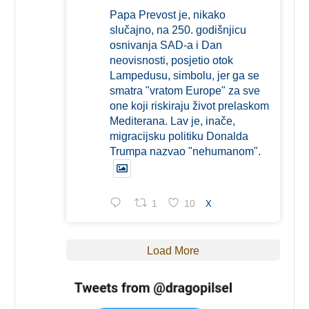
Papa Prevost je, nikako
slučajno, na 250. godišnjicu
osnivanja SAD-a i Dan
neovisnosti, posjetio otok
Lampedusu, simbolu, jer ga se
smatra "vratom Europe" za sve
one koji riskiraju život prelaskom
Mediterana. Lav je, inače,
migracijsku politiku Donalda
Trumpa nazvao "nehumanom".
1
10
X
Load More