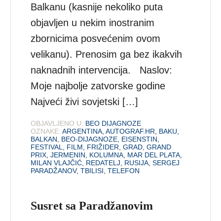
Balkanu (kasnije nekoliko puta
objavljen u nekim inostranim
zbornicima posvećenim ovom
velikanu). Prenosim ga bez ikakvih
naknadnih intervencija. Naslov:
Moje najbolje zatvorske godine
Najveći živi sovjetski […]
OBJAVLJENO U:
BEO DIJAGNOZE
OZNAKE:
ARGENTINA
,
AUTOGRAF.HR
,
BAKU
,
BALKAN
,
BEO-DIJAGNOZE
,
EISENSTIN
,
FESTIVAL
,
FILM
,
FRIŽIDER
,
GRAD
,
GRAND
PRIX
,
JERMENIN
,
KOLUMNA
,
MAR DEL PLATA
,
MILAN VLAJČIĆ
,
REDATELJ
,
RUSIJA
,
SERGEJ
PARADŽANOV
,
TBILISI
,
TELEFON
Susret sa Paradžanovim