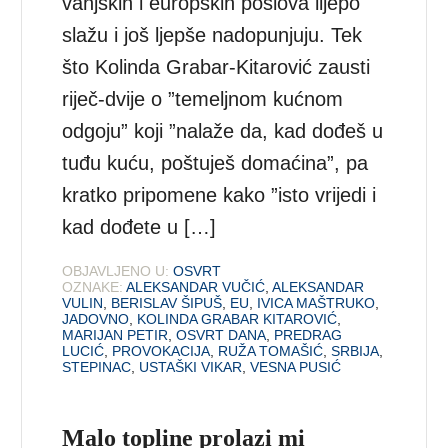
vanjskih i europskih poslova lijepo
slažu i još ljepše nadopunjuju. Tek
što Kolinda Grabar-Kitarović zausti
riječ-dvije o ”temeljnom kućnom
odgoju” koji ”nalaže da, kad dođeš u
tuđu kuću, poštuješ domaćina”, pa
kratko pripomene kako ”isto vrijedi i
kad dođete u […]
OBJAVLJENO U:
OSVRT
OZNAKE:
ALEKSANDAR VUČIĆ
,
ALEKSANDAR
VULIN
,
BERISLAV ŠIPUŠ
,
EU
,
IVICA MAŠTRUKO
,
JADOVNO
,
KOLINDA GRABAR KITAROVIĆ
,
MARIJAN PETIR
,
OSVRT DANA
,
PREDRAG
LUCIĆ
,
PROVOKACIJA
,
RUŽA TOMAŠIĆ
,
SRBIJA
,
STEPINAC
,
USTAŠKI VIKAR
,
VESNA PUSIĆ
Malo topline prolazi mi