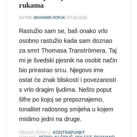
rukama
AUTOR:
BRANIMIR POFUK
/ 07.04.2015.
Rastužio sam se, baš onako vrlo
osobno rastužio kada sam doznao
za smrt Thomasa Tranströmera. Taj
mi je švedski pjesnik na osobit način
bio prirastao srcu. Njegovo ime
ostat će znak bliskosti i povezanosti
s vrlo dragim ljudima. Nešto poput
šifre po kojoj se prepoznajemo,
tonalitet radosnog smijeha u kojem
mislimo jedni na druge.
OBJAVLJENO U:
KONTRAPUNKT