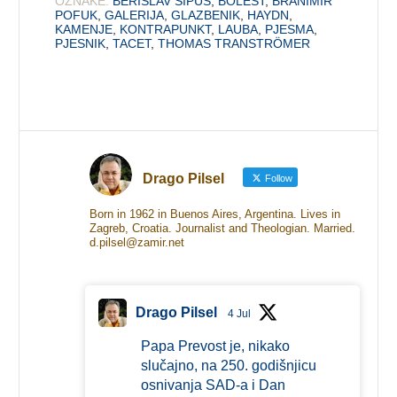
OZNAKE:
BERISLAV ŠIPUŠ
,
BOLEST
,
BRANIMIR
POFUK
,
GALERIJA
,
GLAZBENIK
,
HAYDN
,
KAMENJE
,
KONTRAPUNKT
,
LAUBA
,
PJESMA
,
PJESNIK
,
TACET
,
THOMAS TRANSTRÖMER
Drago Pilsel
Follow
Born in 1962 in Buenos Aires, Argentina. Lives in
Zagreb, Croatia. Journalist and Theologian. Married.
d.pilsel@zamir.net
Drago Pilsel
4 Jul
Papa Prevost je, nikako
slučajno, na 250. godišnjicu
osnivanja SAD-a i Dan