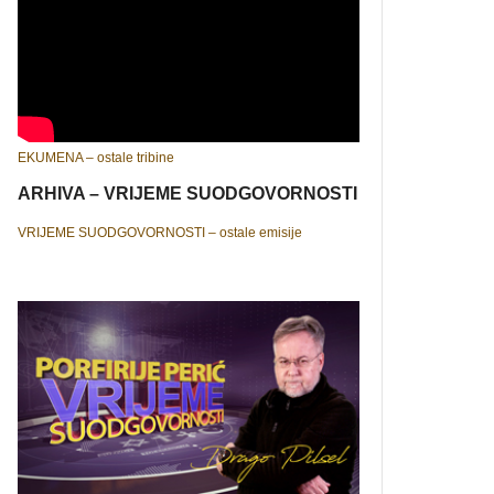
EKUMENA – ostale tribine
ARHIVA – VRIJEME SUODGOVORNOSTI
VRIJEME SUODGOVORNOSTI – ostale emisije