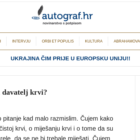
I
INTERVJU
ORBI ET POPULIS
KULTURA
ABRAHAMOVA
UKRAJINA ČIM PRIJE U EUROPSKU UNIJU!!
 davatelj krvi?
ko pitanje kad malo razmislim. Čujem kako
čistoj krvi, o miješanju krvi i o tome da su
ele, da se ne bi trebale miješati. Čujem