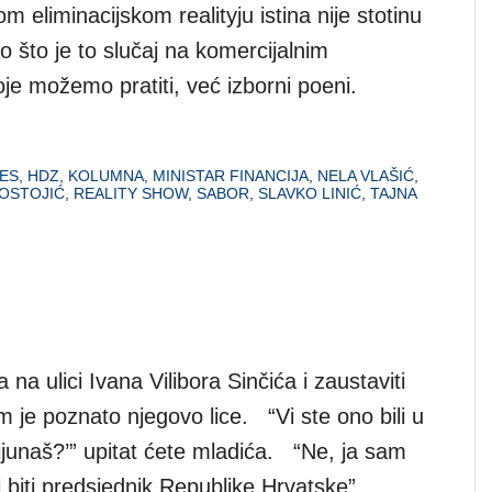
 eliminacijskom realityju istina nije stotinu
o što je to slučaj na komercijalnim
oje možemo pratiti, već izborni poeni.
ES
,
HDZ
,
KOLUMNA
,
MINISTAR FINANCIJA
,
NELA VLAŠIĆ
,
OSTOJIĆ
,
REALITY SHOW
,
SABOR
,
SLAVKO LINIĆ
,
TAJNA
 na ulici Ivana Vilibora Sinčića i zaustaviti
m je poznato njegovo lice. “Vi ste ono bili u
ilijunaš?’” upitat ćete mladića. “Ne, ja sam
 biti predsjednik Republike Hrvatske”,