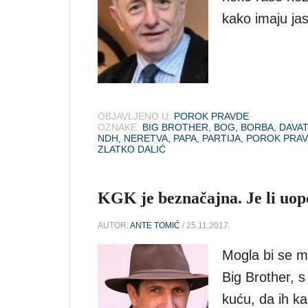
kako imaju jas
OBJAVLJENO U:
POROK PRAVDE
OZNAKE:
BIG BROTHER
,
BOG
,
BORBA
,
DAVAT
NDH
,
NERETVA
,
PAPA
,
PARTIJA
,
POROK PRA
ZLATKO DALIĆ
KGK je beznačajna. Je li uop
AUTOR:
ANTE TOMIĆ
/ 25.11.2017.
Mogla bi se mo
Big Brother, s
kuću, da ih k