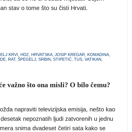
an stav o tome što su čisti Hrvati.
ELJ KRVI
,
HDZ
,
HRVATSKA
,
JOSIP KREGAR
,
KOMADINA
,
VDE
,
RAT
,
ŠPEGELJ
,
SRBIN
,
STIPETIĆ
,
TUS
,
VATIKAN
,
će važno što ona misli? O bilo čemu?
žda napraviti televizijska emisija, nešto kao
 desetak nepoznatih ljudi zatvorenih u jednu
amera snima dvadeset četiri sata kako se