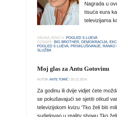
Nagrada u ovom
tisuća eura ka
televizijama k
OBJAVLJENO U:
POGLED S LIJEVA
OZNAKE:
BIG BROTHER
,
DEMOKRACIJA
,
EKC
POGLED S LIJEVA
,
PRISKLUŠIVANJE
,
RANKO 
SLUŽBA
Moj glas za Antu Gotovinu
AUTOR:
ANTE TOMIĆ
/ 20.12.2014.
Za godinu ili dvije vidjet ćete možda
se pokušavajući se sjetiti otkud va
televizijskom kvizu ‘Tko želi biti m
sudjelovao u reality showu Tko želi