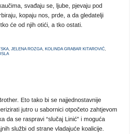
kaučima, svađaju se, ljube, pjevaju pod
iraju, kopaju nos, prde, a da gledatelji
tko će od njih otići, a tko ostati.
TSKA
,
JELENA ROZGA
,
KOLINDA GRABAR KITAROVIĆ
,
OSLA
rother. Eto tako bi se najjednostavnije
rizirati jutro u sabornici otpočeto zahtjevom
a da se raspravi “slučaj Linić” i moguća
jnih službi od strane vladajuće koalicije.