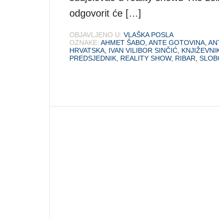
odgovorit će […]
OBJAVLJENO U:
VLAŠKA POSLA
OZNAKE:
AHMET ŠABO
,
ANTE GOTOVINA
,
AN
HRVATSKA
,
IVAN VILIBOR SINČIĆ
,
KNJIŽEVNI
PREDSJEDNIK
,
REALITY SHOW
,
RIBAR
,
SLOB