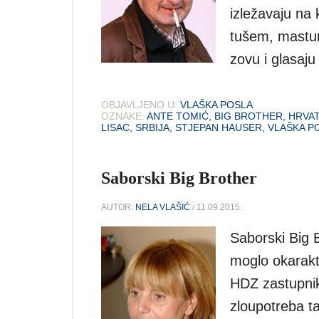
izležavaju na 
tušem, masturb
zovu i glasaju 
OBJAVLJENO U:
VLAŠKA POSLA
OZNAKE:
ANTE TOMIĆ
,
BIG BROTHER
,
HRVA
LISAC
,
SRBIJA
,
STJEPAN HAUSER
,
VLAŠKA P
Saborski Big Brother
AUTOR:
NELA VLAŠIĆ
/ 11.09.2015.
Saborski Big B
moglo okarakte
HDZ zastupnik
zloupotreba ta