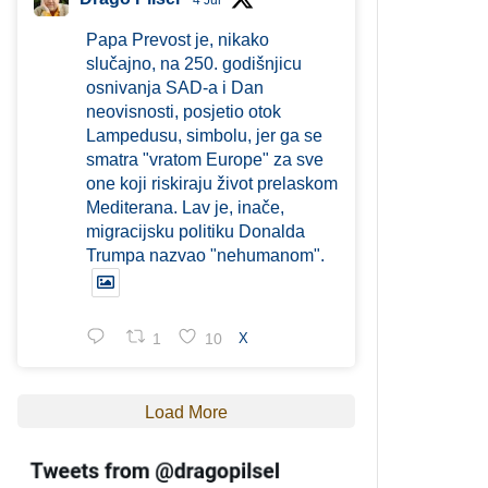
4 Jul
Papa Prevost je, nikako
slučajno, na 250. godišnjicu
osnivanja SAD-a i Dan
neovisnosti, posjetio otok
Lampedusu, simbolu, jer ga se
smatra "vratom Europe" za sve
one koji riskiraju život prelaskom
Mediterana. Lav je, inače,
migracijsku politiku Donalda
Trumpa nazvao "nehumanom".
1
10
X
Load More