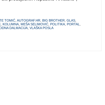
TE TOMIĆ
,
AUTOGRAF.HR
,
BIG BROTHER
,
GLAS
,
K
,
KOLUMNA
,
MEŠA SELIMOVIĆ
,
POLITIKA
,
PORTAL
,
ODNA DALMACIJA
,
VLAŠKA POSLA