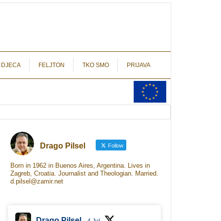
autograf.hr
novinarstvo s potpisom
 DJECA
FELJTON
TKO SMO
PRIJAVA
Drago Pilsel
Follow
Born in 1962 in Buenos Aires, Argentina. Lives in
Zagreb, Croatia. Journalist and Theologian. Married.
d.pilsel@zamir.net
Drago Pilsel