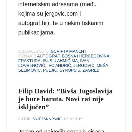
internetskim adresama (među
kojima su jergovic.com i
autograf.hr), te u nekim tiskanim
publikacijama.
OBJAVLJENO U:
SCRIPTA MANENT
OZNAKE:
AUTOGRAF
,
BOSNA I HERCEGOVINA
,
FRAKTURA
,
ISUS U AHMIĆIMA
,
IVAN
LOVRENOVIĆ
,
IVO ANDRIĆ
,
JERGOVIĆ
,
MEŠA
SELIMOVIĆ
,
PULJIĆ
,
SYNOPSIS
,
ZAGREB
Filip David: ”Bivša Jugoslavija
je bure baruta. Novi rat nije
isključen”
AUTOR:
SNJEŽANA PAVIĆ
/ 03.10.2015.
Jedan od najvećih srpskih pisaca