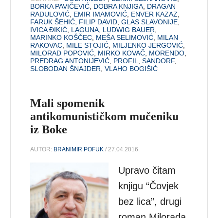
BORKA PAVIČEVIĆ
,
DOBRA KNJIGA
,
DRAGAN
RADULOVIĆ
,
EMIR IMAMOVIĆ
,
ENVER KAZAZ
,
FARUK ŠEHIĆ
,
FILIP DAVID
,
GLAS SLAVONIJE
,
IVICA ĐIKIĆ
,
LAGUNA
,
LUDWIG BAUER
,
MARINKO KOŠČEC
,
MEŠA SELIMOVIĆ
,
MILAN
RAKOVAC
,
MILE STOJIĆ
,
MILJENKO JERGOVIĆ
,
MILORAD POPOVIĆ
,
MIRKO KOVAČ
,
MORENDO
,
PREDRAG ANTONIJEVIĆ
,
PROFIL
,
SANDORF
,
SLOBODAN ŠNAJDER
,
VLAHO BOGIŠIĆ
Mali spomenik
antikomunističkom mučeniku
iz Boke
AUTOR:
BRANIMIR POFUK
/ 27.04.2016.
Upravo čitam
knjigu “Čovjek
bez lica”, drugi
roman Milorada