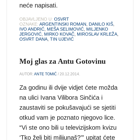
neće napisati.
OBJAVLJENO U:
OSVRT
OZNAKE:
ARGENTINSKI ROMAN
,
DANILO KIŠ
,
IVO ANDRIĆ
,
MEŠA SELIMOVIĆ
,
MILJENKO
JERGOVIĆ
,
MIRKO KOVAČ
,
MIROSLAV KRLEŽA
,
OSVRT DANA
,
TIN UJEVIĆ
Moj glas za Antu Gotovinu
AUTOR:
ANTE TOMIĆ
/ 20.12.2014.
Za godinu ili dvije vidjet ćete možda
na ulici Ivana Vilibora Sinčića i
zaustaviti se pokušavajući se sjetiti
otkud vam je poznato njegovo lice.
“Vi ste ono bili u televizijskom kvizu
‘Tko želi biti milijunaš?’” upitat ćete