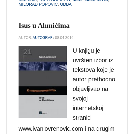
MILORAD POPOVIĆ
,
UDBA
Isus u Ahmićima
AUTOR:
AUTOGRAF
/ 08.04.2016.
U knjigu je
uvršten izbor iz
tekstova koje je
autor prethodno
objavljivao na
svojoj
internetskoj
stranici
www.ivanlovrenovic.com i na drugim