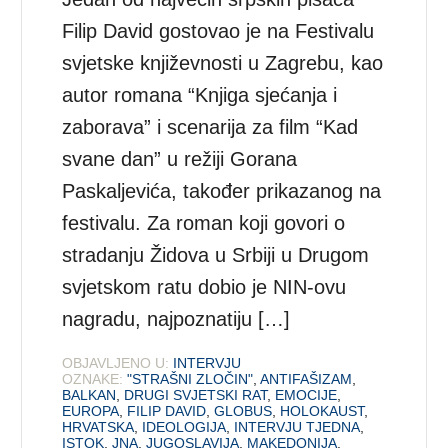
Filip David gostovao je na Festivalu
svjetske književnosti u Zagrebu, kao
autor romana “Knjiga sjećanja i
zaborava” i scenarija za film “Kad
svane dan” u režiji Gorana
Paskaljevića, također prikazanog na
festivalu. Za roman koji govori o
stradanju Židova u Srbiji u Drugom
svjetskom ratu dobio je NIN-ovu
nagradu, najpoznatiju […]
OBJAVLJENO U:
INTERVJU
OZNAKE:
"STRAŠNI ZLOČIN"
,
ANTIFAŠIZAM
,
BALKAN
,
DRUGI SVJETSKI RAT
,
EMOCIJE
,
EUROPA
,
FILIP DAVID
,
GLOBUS
,
HOLOKAUST
,
HRVATSKA
,
IDEOLOGIJA
,
INTERVJU TJEDNA
,
ISTOK
,
JNA
,
JUGOSLAVIJA
,
MAKEDONIJA
,