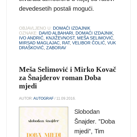
devedesetih postali mogući.
OBJAVLJENO U:
DOMAĆI IZDAJNIK
OZNAKE:
DAVID ALBAHARI
,
DOMAĆI IZDAJNIK
,
IVO ANDRIĆ
,
KNJIŽEVNOST
,
MEŠA SELIMOVIĆ
,
MIRSAD MAGLAJAC
,
RAT
,
VELIBOR ČOLIĆ
,
VUK
DRAŠKOVIĆ
,
ZABORAV
Meša Selimović i Mirko Kovač
za Šnajderov roman Doba
mjedi
AUTOR:
AUTOGRAF
/ 11.09.2016.
Slobodan
Šnajder. ”Doba
mjedi”, Tim