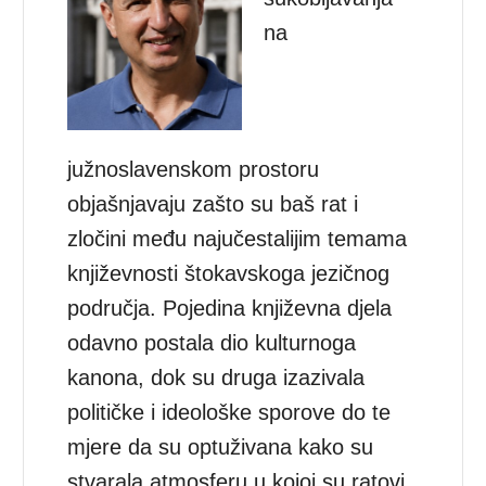
na
južnoslavenskom prostoru
objašnjavaju zašto su baš rat i
zločini među najučestalijim temama
književnosti štokavskoga jezičnog
područja. Pojedina književna djela
odavno postala dio kulturnoga
kanona, dok su druga izazivala
političke i ideološke sporove do te
mjere da su optuživana kako su
stvarala atmosferu u kojoj su ratovi