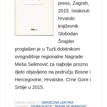
press, Zagreb,
2015. Istaknuti
hrvatski
književnik
Slobodan
Šnajder
proglašen je u Tuzli dobitnikom
ovogodišnje regionalne Nagrade
Meša Selimović za najbolje prozno
djelo objavljeno na području Bosne i
Hercegovine, Hrvatske, Crne Gore i
Srbije u 2015.
OBJAVLJENO U:
OBAVEZNA LEKTIRA
OZNAKE:
"DOBA MJEDI"
,
BEKIM SEJRANOVIĆ
,