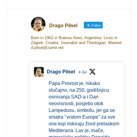
Drago Pilsel
Follow
Born in 1962 in Buenos Aires, Argentina. Lives in
Zagreb, Croatia. Journalist and Theologian. Married.
d.pilsel@zamir.net
Drago Pilsel
4 Jul
Papa Prevost je, nikako
slučajno, na 250. godišnjicu
osnivanja SAD-a i Dan
neovisnosti, posjetio otok
Lampedusu, simbolu, jer ga se
smatra "vratom Europe" za sve
one koji riskiraju život prelaskom
Mediterana. Lav je, inače,