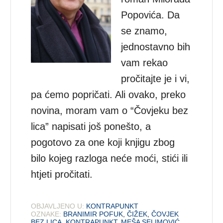
Popovića. Da
se znamo,
jednostavno bih
vam rekao
pročitajte je i vi,
pa ćemo popričati. Ali ovako, preko
novina, moram vam o “Čovjeku bez
lica” napisati još ponešto, a
pogotovo za one koji knjigu zbog
bilo kojeg razloga neće moći, stići ili
htjeti pročitati.
OBJAVLJENO U:
KONTRAPUNKT
OZNAKE:
BRANIMIR POFUK
,
ČIŽEK
,
ČOVJEK
BEZ LICA
,
KONTRAPUNKT
,
MEŠA SELIMOVIĆ
,