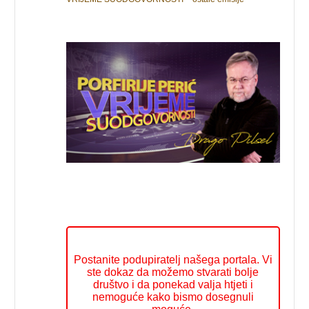
Postanite podupiratelj našega portala. Vi
ste dokaz da možemo stvarati bolje
društvo i da ponekad valja htjeti i
nemoguće kako bismo dosegnuli