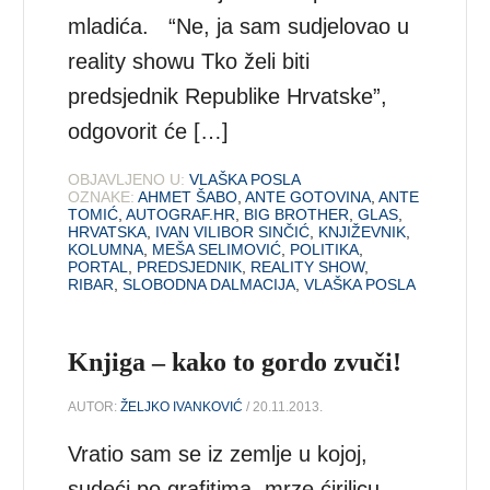
mladića. “Ne, ja sam sudjelovao u
reality showu Tko želi biti
predsjednik Republike Hrvatske”,
odgovorit će […]
OBJAVLJENO U:
VLAŠKA POSLA
OZNAKE:
AHMET ŠABO
,
ANTE GOTOVINA
,
ANTE
TOMIĆ
,
AUTOGRAF.HR
,
BIG BROTHER
,
GLAS
,
HRVATSKA
,
IVAN VILIBOR SINČIĆ
,
KNJIŽEVNIK
,
KOLUMNA
,
MEŠA SELIMOVIĆ
,
POLITIKA
,
PORTAL
,
PREDSJEDNIK
,
REALITY SHOW
,
RIBAR
,
SLOBODNA DALMACIJA
,
VLAŠKA POSLA
Knjiga – kako to gordo zvuči!
AUTOR:
ŽELJKO IVANKOVIĆ
/ 20.11.2013.
Vratio sam se iz zemlje u kojoj,
sudeći po grafitima, mrze ćirilicu,