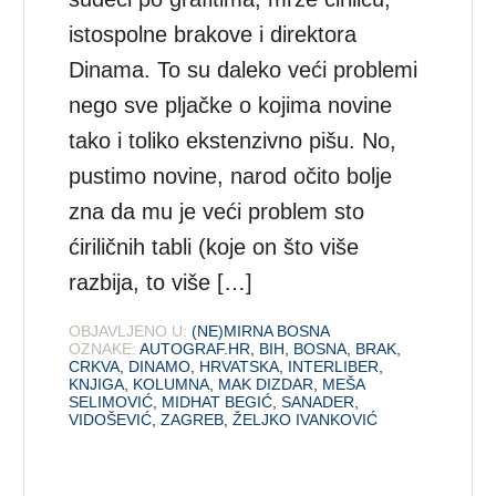
istospolne brakove i direktora
Dinama. To su daleko veći problemi
nego sve pljačke o kojima novine
tako i toliko ekstenzivno pišu. No,
pustimo novine, narod očito bolje
zna da mu je veći problem sto
ćiriličnih tabli (koje on što više
razbija, to više […]
OBJAVLJENO U:
(NE)MIRNA BOSNA
OZNAKE:
AUTOGRAF.HR
,
BIH
,
BOSNA
,
BRAK
,
CRKVA
,
DINAMO
,
HRVATSKA
,
INTERLIBER
,
KNJIGA
,
KOLUMNA
,
MAK DIZDAR
,
MEŠA
SELIMOVIĆ
,
MIDHAT BEGIĆ
,
SANADER
,
VIDOŠEVIĆ
,
ZAGREB
,
ŽELJKO IVANKOVIĆ