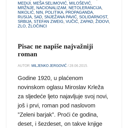
MEDIJI
,
MEŠA SELIMOVIĆ
,
MILOŠEVIĆ
,
MRŽNJE
,
NACIONALIZAM
,
NETOLERANCIJA
,
NIKOLIĆ
,
NIN
,
POLITIKA
,
PROPAGANDA
,
RUSIJA
,
SAD
,
SNJEŽANA PAVIĆ
,
SOLIDARNOST
,
SRBIJA
,
STEFAN ZWEIG
,
VUČIĆ
,
ZAPAD
,
ŽIDOVI
,
ZLO
,
ŽLOČINCI
Pisac ne napiše najvažniji
roman
AUTOR:
MILJENKO JERGOVIĆ
/ 28.06.2015.
Godine 1920, u plaćenom
novinskom oglasu Miroslav Krleža
za sljedeće ljeto najavljuje svoj novi,
još i prvi, roman pod naslovom
”Zeleni barjak”. Proći će godina,
deset, i šezdeset, on takve knjige