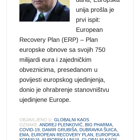
unija prošla je
prvi ispit:
European
Recovery Plan (ERP) – Plan
europske obnove sa svojih 750
milijardi eura i zajedničkim
obveznicima, presedanom u
povijesti europskog ujedinjenja,
donio je ohrabrenje stanovništvu
ujedinjene Europe.
OBJAVLJENO U:
GLOBALNI KAOS
OZNAKE:
ANDREJ PLENKOVIĆ
,
BIG PHARMA
,
COVID-19
,
DAMIR GRUBIŠA
,
DUBRAVKA ŠUICA
,
EMA
,
EUROPEAN RECOVERY PLAN
,
EUROPSKA
KOMISIJA
,
EUROPSKA UNIJA
,
GLOBALNI KAOS
,