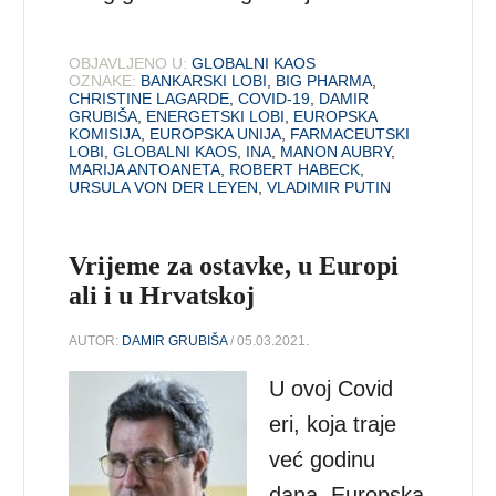
OBJAVLJENO U:
GLOBALNI KAOS
OZNAKE:
BANKARSKI LOBI
,
BIG PHARMA
,
CHRISTINE LAGARDE
,
COVID-19
,
DAMIR
GRUBIŠA
,
ENERGETSKI LOBI
,
EUROPSKA
KOMISIJA
,
EUROPSKA UNIJA
,
FARMACEUTSKI
LOBI
,
GLOBALNI KAOS
,
INA
,
MANON AUBRY
,
MARIJA ANTOANETA
,
ROBERT HABECK
,
URSULA VON DER LEYEN
,
VLADIMIR PUTIN
Vrijeme za ostavke, u Europi
ali i u Hrvatskoj
AUTOR:
DAMIR GRUBIŠA
/ 05.03.2021.
U ovoj Covid
eri, koja traje
već godinu
dana, Europska