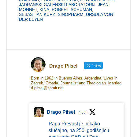
JADRANSKI GALENSKI LABORATORIJ
,
JEAN
MONNET
,
KINA
,
ROBERT SCHUMAN
,
SEBASTIAN KURZ
,
SINOPHARM
,
URSULA VON
DER LEYEN
Drago Pilsel
Follow
Born in 1962 in Buenos Aires, Argentina. Lives in
Zagreb, Croatia. Journalist and Theologian. Married.
d.pilsel@zamir.net
Drago Pilsel
4 Jul
Papa Prevost je, nikako
slučajno, na 250. godišnjicu