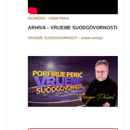
EKUMENA – ostale tribine
ARHIVA – VRIJEME SUODGOVORNOSTI
VRIJEME SUODGOVORNOSTI – ostale emisije