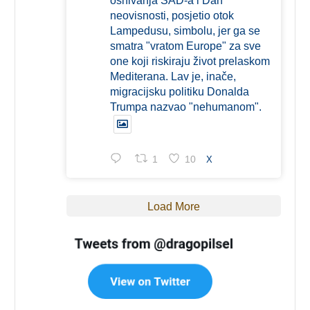
osnivanja SAD-a i Dan
neovisnosti, posjetio otok
Lampedusu, simbolu, jer ga se
smatra "vratom Europe" za sve
one koji riskiraju život prelaskom
Mediterana. Lav je, inače,
migracijsku politiku Donalda
Trumpa nazvao "nehumanom".
1
10
X
Load More