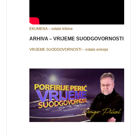
EKUMENA – ostale tribine
ARHIVA – VRIJEME SUODGOVORNOSTI
VRIJEME SUODGOVORNOSTI – ostale emisije