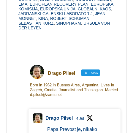
EMA
,
EUROPEAN RECOVERY PLAN
,
EUROPSKA
KOMISIJA
,
EUROPSKA UNIJA
,
GLOBALNI KAOS
,
JADRANSKI GALENSKI LABORATORIJ
,
JEAN
MONNET
,
KINA
,
ROBERT SCHUMAN
,
SEBASTIAN KURZ
,
SINOPHARM
,
URSULA VON
DER LEYEN
Drago Pilsel
Follow
Born in 1962 in Buenos Aires, Argentina. Lives in
Zagreb, Croatia. Journalist and Theologian. Married.
d.pilsel@zamir.net
Drago Pilsel
4 Jul
Papa Prevost je, nikako