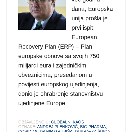
dana, Europska
unija prošla je
prvi ispit:
European
Recovery Plan (ERP) – Plan
europske obnove sa svojih 750
milijardi eura i zajedničkim
obveznicima, presedanom u
povijesti europskog ujedinjenja,
donio je ohrabrenje stanovništvu
ujedinjene Europe.
OBJAVLJENO U:
GLOBALNI KAOS
OZNAKE:
ANDREJ PLENKOVIĆ
,
BIG PHARMA
,
COVID-19
,
DAMIR GRUBIŠA
,
DUBRAVKA ŠUICA
,