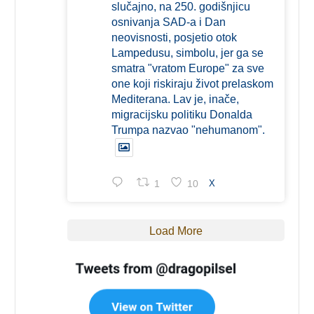
slučajno, na 250. godišnjicu
osnivanja SAD-a i Dan
neovisnosti, posjetio otok
Lampedusu, simbolu, jer ga se
smatra "vratom Europe" za sve
one koji riskiraju život prelaskom
Mediterana. Lav je, inače,
migracijsku politiku Donalda
Trumpa nazvao "nehumanom".
1
10
X
Load More