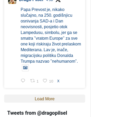
4 Jul
Papa Prevost je, nikako
slučajno, na 250. godišnjicu
osnivanja SAD-a i Dan
neovisnosti, posjetio otok
Lampedusu, simbolu, jer ga se
smatra "vratom Europe" za sve
one koji riskiraju život prelaskom
Mediterana. Lav je, inače,
migracijsku politiku Donalda
Trumpa nazvao "nehumanom".
1
10
X
Load More