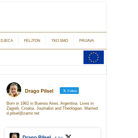
autograf.hr
novinarstvo s potpisom
 DJECA
FELJTON
TKO SMO
PRIJAVA
Drago Pilsel
Follow
Born in 1962 in Buenos Aires, Argentina. Lives in
Zagreb, Croatia. Journalist and Theologian. Married.
d.pilsel@zamir.net
Drago Pilsel