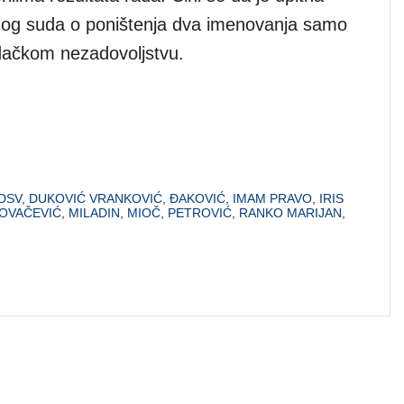
nog suda o poništenja dva imenovanja samo
udačkom nezadovoljstvu.
DSV
,
DUKOVIĆ VRANKOVIĆ
,
ĐAKOVIĆ
,
IMAM PRAVO
,
IRIS
OVAČEVIĆ
,
MILADIN
,
MIOČ
,
PETROVIĆ
,
RANKO MARIJAN
,