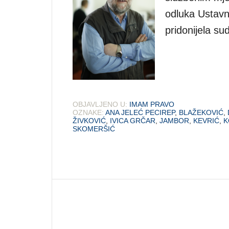
odluka Ustav
pridonijela s
OBJAVLJENO U:
IMAM PRAVO
OZNAKE:
ANA JELEĆ PECIREP
,
BLAŽEKOVIĆ
,
ŽIVKOVIĆ
,
IVICA GRČAR
,
JAMBOR
,
KEVRIĆ
,
K
SKOMERŠIĆ