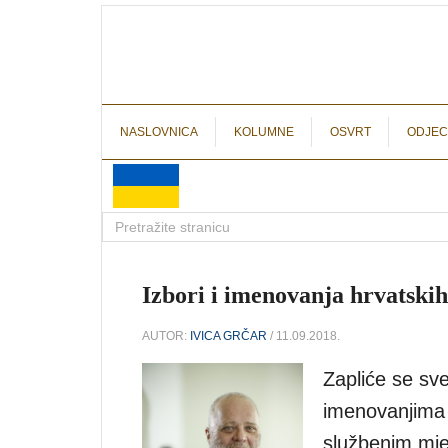
NASLOVNICA
KOLUMNE
OSVRT
ODJEC
Izbori i imenovanja hrvatskih
AUTOR:
IVICA GRČAR
/ 11.09.2018.
Zapliće se sve
imenovanjima
službenim mjer