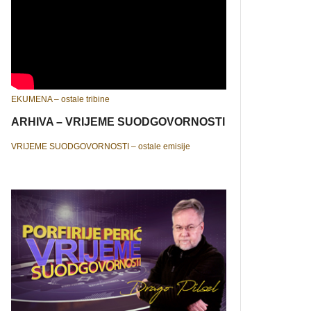
EKUMENA – ostale tribine
ARHIVA – VRIJEME SUODGOVORNOSTI
VRIJEME SUODGOVORNOSTI – ostale emisije