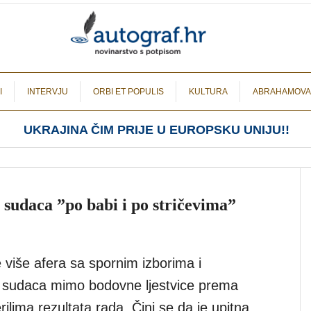
I
INTERVJU
ORBI ET POPULIS
KULTURA
ABRAHAMOVA
UKRAJINA ČIM PRIJE U EUROPSKU UNIJU!!
 sudaca ”po babi i po stričevima”
 više afera sa spornim izborima i
 sudaca mimo bodovne ljestvice prema
ilima rezultata rada. Čini se da je upitna