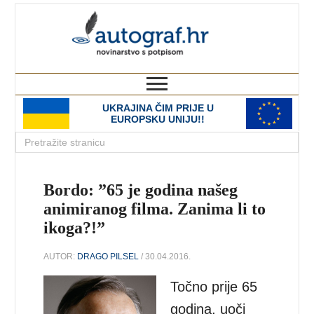
autograf.hr
novinarstvo s potpisom
UKRAJINA ČIM PRIJE U
EUROPSKU UNIJU!!
Bordo: ”65 je godina našeg
animiranog filma. Zanima li to
ikoga?!”
AUTOR:
DRAGO PILSEL
/ 30.04.2016.
Točno prije 65
godina, uoči