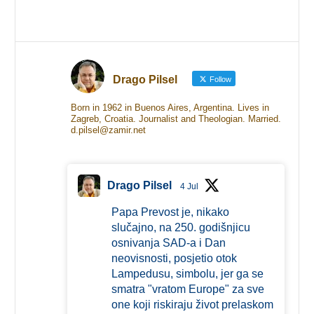
Drago Pilsel
Follow
Born in 1962 in Buenos Aires, Argentina. Lives in
Zagreb, Croatia. Journalist and Theologian. Married.
d.pilsel@zamir.net
Drago Pilsel
4 Jul
Papa Prevost je, nikako
slučajno, na 250. godišnjicu
osnivanja SAD-a i Dan
neovisnosti, posjetio otok
Lampedusu, simbolu, jer ga se
smatra "vratom Europe" za sve
one koji riskiraju život prelaskom