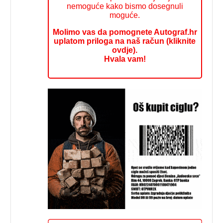
nemoguće kako bismo dosegnuli
moguće.
Molimo vas da pomognete Autograf.hr
uplatom priloga na naš račun (kliknite
ovdje).
Hvala vam!