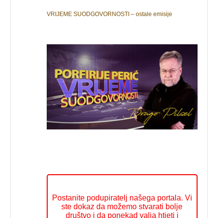
VRIJEME SUODGOVORNOSTI – ostale emisije
Postanite podupiratelj našega portala. Vi
ste dokaz da možemo stvarati bolje
društvo i da ponekad valja htjeti i