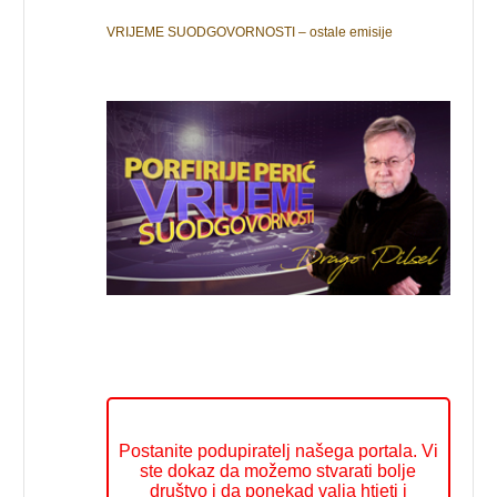
VRIJEME SUODGOVORNOSTI – ostale emisije
Postanite podupiratelj našega portala. Vi
ste dokaz da možemo stvarati bolje
društvo i da ponekad valja htjeti i