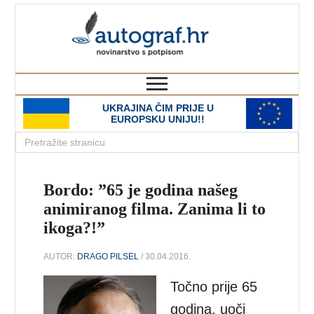
autograf.hr
novinarstvo s potpisom
UKRAJINA ČIM PRIJE U
EUROPSKU UNIJU!!
Bordo: ”65 je godina našeg
animiranog filma. Zanima li to
ikoga?!”
AUTOR:
DRAGO PILSEL
/ 30.04.2016.
Točno prije 65
godina, uoči