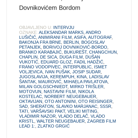
Dovnikovićem Bordom
OBJAVLJENO U:
INTERVJU
OZNAKE:
ALEKSANDAR MARKS
,
ANDRO
LUŠIČIĆ
,
ANIMIRANI FILM
,
ASIFA
,
AUTOGRAF
,
BAKONJA FRA BRNE
,
BERLIN
,
BOGOSLAV
PETANJEK
,
BORIVOJ DOVNIKOVIĆ-BORDO
,
BRANKO KARABAJIĆ
,
BUKUREŠT
,
CHANGCHUN
,
CHAPLIN
,
DE SICA
,
DUGA FILM
,
DUŠAN
VUKOTIĆ
,
EDUARD GLOZ
,
FADIL HADŽIĆ
,
FRANO VODOPIVEC
,
INTERPUBLIC
,
ISMET
VOLJEVICA
,
IVAN PUŠAK
,
JOSIP SUDAR
,
JUGOSLAVIJA
,
KEREMPUH
,
KINA
,
LADISLAV
ŠANTAK
,
MAUROVIĆ
,
MIHAELA PAVLATOVA
,
MILAN GOLGSCHNIEDT
,
MIRKO TRIŠLER
,
MOTOVUN
,
NASTAVNI FILM
,
NIKOLA
KOSTELAC
,
NORBERT NEUGEBAUER
,
OKTAVIJAN
,
OTO ANTONINI
,
OTO REISINGER
,
SAD
,
SHERATON
,
SLAVKO MARJANAC
,
SSSR
,
TATI
,
VARŠAVSKI PAKT
,
VELIKI MITING
,
VLADIMIR NAZOR
,
VLADO DELAČ
,
VLADO
KRISTL
,
WALTER NEUGEBAUER
,
ZAGREB FILM
LEAD 1:
,
ZLATKO GRGIĆ