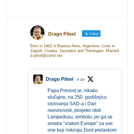
Drago Pilsel
Follow
Born in 1962 in Buenos Aires, Argentina. Lives in
Zagreb, Croatia. Journalist and Theologian. Married.
d.pilsel@zamir.net
Drago Pilsel
4 Jul
Papa Prevost je, nikako
slučajno, na 250. godišnjicu
osnivanja SAD-a i Dan
neovisnosti, posjetio otok
Lampedusu, simbolu, jer ga se
smatra "vratom Europe" za sve
one koji riskiraju život prelaskom