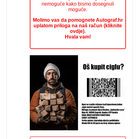
nemoguće kako bismo dosegnuli
moguće.
Molimo vas da pomognete Autograf.hr
uplatom priloga na naš račun (kliknite
ovdje).
Hvala vam!