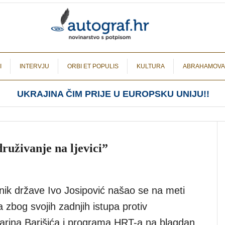
I
INTERVJU
ORBI ET POPULIS
KULTURA
ABRAHAMOVA
UKRAJINA ČIM PRIJE U EUROPSKU UNIJU!!
ruživanje na ljevici”
dnik države Ivo Josipović našao se na meti
ka zbog svojih zadnjih istupa protiv
rina Barišića i programa HRT-a na blagdan