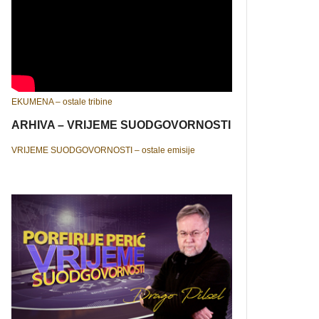
EKUMENA – ostale tribine
ARHIVA – VRIJEME SUODGOVORNOSTI
VRIJEME SUODGOVORNOSTI – ostale emisije