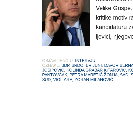
Velike Gospe.
kritike motivir
kandidaturu za
ljevici, njegov
OBJAVLJENO U:
INTERVJU
OZNAKE:
BDP
,
BRDO
,
BRIJUNI
,
DAVOR BERN
JOSIPOVIĆ
,
KOLINDA GRABAR KITAROVIĆ
,
K
PANTOVČAK
,
PETRA MARETIĆ ŽONJA
,
SAD
,
SUD
,
VIGILARE
,
ZORAN MILANOVIĆ