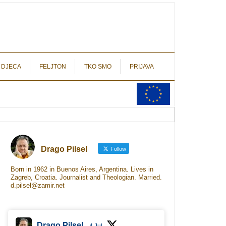
autograf.hr
novinarstvo s potpisom
 DJECA
FELJTON
TKO SMO
PRIJAVA
Drago Pilsel
Follow
Born in 1962 in Buenos Aires, Argentina. Lives in
Zagreb, Croatia. Journalist and Theologian. Married.
d.pilsel@zamir.net
Drago Pilsel