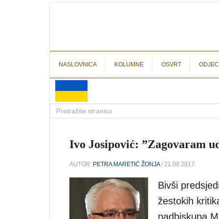
NASLOVNICA
KOLUMNE
OSVRT
ODJEC
Ivo Josipović: ”Zagovaram ud
AUTOR:
PETRA MARETIĆ ŽONJA
/ 21.08.2017.
Bivši predsje
žestokih kriti
nadbiskupa Ma