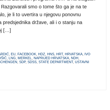
 Razgovarali smo o tome što ga je na te
alo, je li to uvertira u njegovu ponovnu
 predsjednika države, ali i o stanju na
oj […]
ARDIĆ
,
EU
,
FACEBOOK
,
HDZ
,
HNS
,
HRT
,
HRVATSKA
,
IVO
OŠIĆ
,
LNG
,
MERKEL
,
NAPRIJED HRVATSKA
,
NDH
,
SCHENGEN
,
SDP
,
SDSS
,
STATE DEPARTMENT
,
USTAVNI