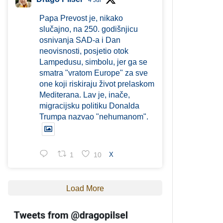
4 Jul
Papa Prevost je, nikako
slučajno, na 250. godišnjicu
osnivanja SAD-a i Dan
neovisnosti, posjetio otok
Lampedusu, simbolu, jer ga se
smatra "vratom Europe" za sve
one koji riskiraju život prelaskom
Mediterana. Lav je, inače,
migracijsku politiku Donalda
Trumpa nazvao "nehumanom".
1
10
X
Load More