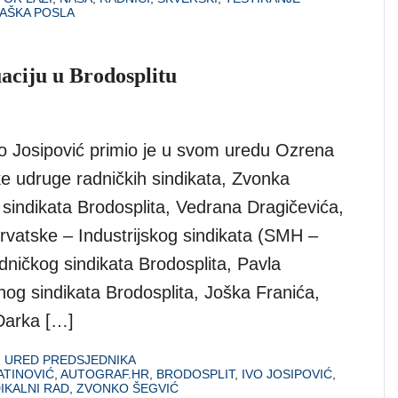
AŠKA POSLA
uaciju u Brodosplitu
o Josipović primio je u svom uredu Ozrena
ke udruge radničkih sindikata, Zvonka
sindikata Brodosplita, Vedrana Dragičevića,
rvatske – Industrijskog sindikata (SMH –
dničkog sindikata Brodosplita, Pavla
og sindikata Brodosplita, Joška Franića,
Darka […]
,
URED PREDSJEDNIKA
ATINOVIĆ
,
AUTOGRAF.HR
,
BRODOSPLIT
,
IVO JOSIPOVIĆ
,
IKALNI RAD
,
ZVONKO ŠEGVIĆ