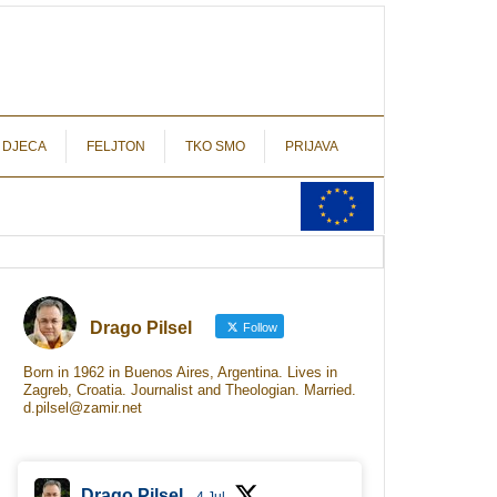
autograf.hr
novinarstvo s potpisom
 DJECA
FELJTON
TKO SMO
PRIJAVA
Drago Pilsel
Follow
Born in 1962 in Buenos Aires, Argentina. Lives in
Zagreb, Croatia. Journalist and Theologian. Married.
d.pilsel@zamir.net
Drago Pilsel