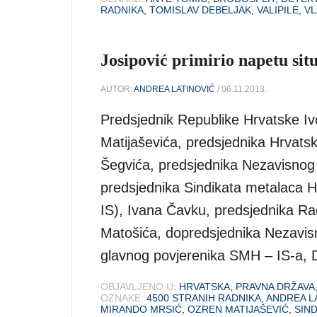
RADNIKA
,
TOMISLAV DEBELJAK
,
VALIPILE
,
VL
Josipović primirio napetu sit
AUTOR:
ANDREA LATINOVIĆ
/ 06.11.2013.
Predsjednik Republike Hrvatske Iv
Matijaševića, predsjednika Hrvats
Šegvića, predsjednika Nezavisnog 
predsjednika Sindikata metalaca H
IS), Ivana Čavku, predsjednika Ra
Matošića, dopredsjednika Nezavisn
glavnog povjerenika SMH – IS-a, 
OBJAVLJENO U:
HRVATSKA
,
PRAVNA DRŽAVA
OZNAKE:
4500 STRANIH RADNIKA
,
ANDREA L
MIRANDO MRSIĆ
,
OZREN MATIJAŠEVIĆ
,
SIND