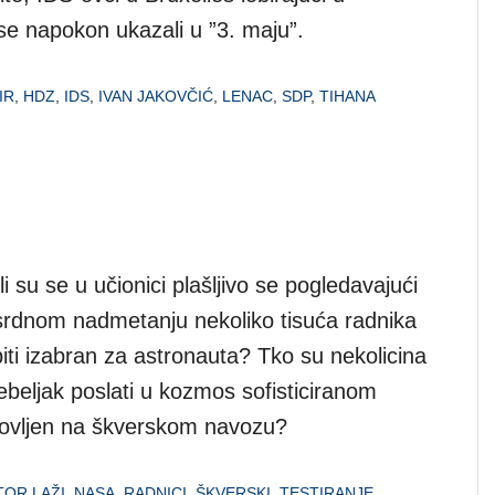
se napokon ukazali u ”3. maju”.
IR
,
HDZ
,
IDS
,
IVAN JAKOVČIĆ
,
LENAC
,
SDP
,
TIHANA
li su se u učionici plašljivo se pogledavajući
osrdnom nadmetanju nekoliko tisuća radnika
biti izabran za astronauta? Tko su nekolicina
beljak poslati u kozmos sofisticiranom
gotovljen na škverskom navozu?
OR LAŽI
,
NASA
,
RADNICI
,
ŠKVERSKI
,
TESTIRANJE