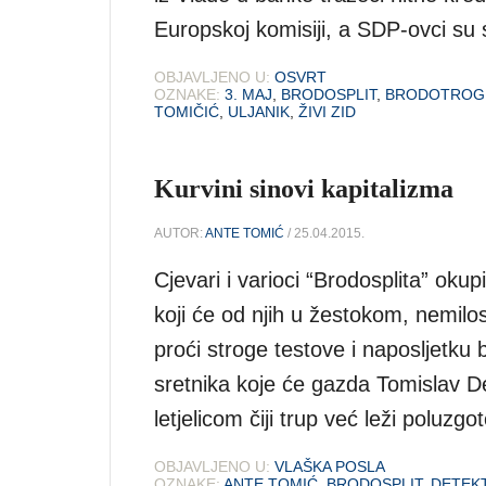
Europskoj komisiji, a SDP-ovci su 
OBJAVLJENO U:
OSVRT
OZNAKE:
3. MAJ
,
BRODOSPLIT
,
BRODOTROG
TOMIČIĆ
,
ULJANIK
,
ŽIVI ZID
Kurvini sinovi kapitalizma
AUTOR:
ANTE TOMIĆ
/ 25.04.2015.
Cjevari i varioci “Brodosplita” okupi
koji će od njih u žestokom, nemil
proći stroge testove i naposljetku 
sretnika koje će gazda Tomislav De
letjelicom čiji trup već leži poluz
OBJAVLJENO U:
VLAŠKA POSLA
OZNAKE:
ANTE TOMIĆ
,
BRODOSPLIT
,
DETEKT