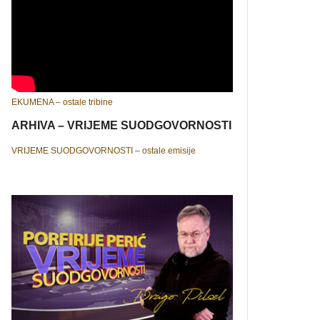
EKUMENA – ostale tribine
ARHIVA – VRIJEME SUODGOVORNOSTI
VRIJEME SUODGOVORNOSTI – ostale emisije