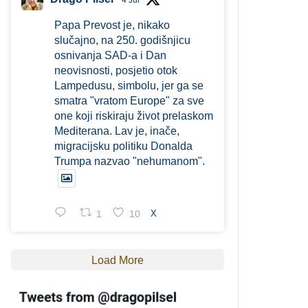
4 Jul
Papa Prevost je, nikako
slučajno, na 250. godišnjicu
osnivanja SAD-a i Dan
neovisnosti, posjetio otok
Lampedusu, simbolu, jer ga se
smatra "vratom Europe" za sve
one koji riskiraju život prelaskom
Mediterana. Lav je, inače,
migracijsku politiku Donalda
Trumpa nazvao "nehumanom".
1
10
X
Load More