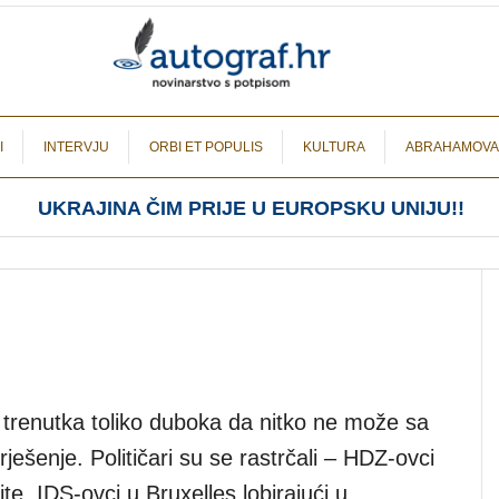
I
INTERVJU
ORBI ET POPULIS
KULTURA
ABRAHAMOVA
UKRAJINA ČIM PRIJE U EUROPSKU UNIJU!!
je trenutka toliko duboka da nitko ne može sa
rješenje. Političari su se rastrčali – HDZ-ovci
te, IDS-ovci u Bruxelles lobirajući u