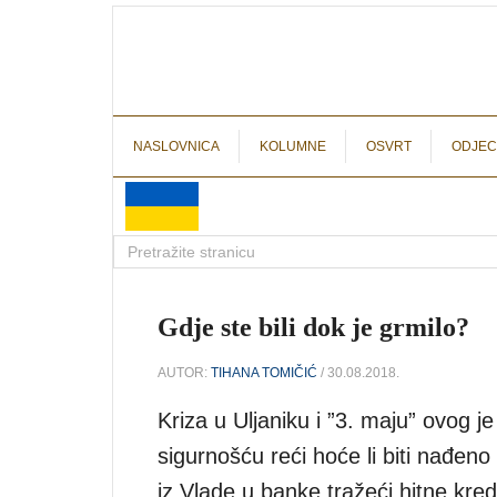
NASLOVNICA
KOLUMNE
OSVRT
ODJEC
Gdje ste bili dok je grmilo?
AUTOR:
TIHANA TOMIČIĆ
/ 30.08.2018.
Kriza u Uljaniku i ”3. maju” ovog 
sigurnošću reći hoće li biti nađeno 
iz Vlade u banke tražeći hitne kredi