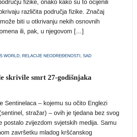
odručju fizike, onako kako su to ocijenili
okrivaju različita područja fizike. Značaj
može biti u otkrivanju nekih osnovnih
nomena ili, pak, u njegovom […]
CS WORLD
,
RELACIJE NEODREĐENOSTI
,
SAD
de skrivile smrt 27-godišnjaka
me Sentinelaca – kojemu su očito Englezi
(sentinel, stražar) – ovih je tjedana bez svog
le postalo zvijezdom svjetskih medija. Samu
ičnom završetku mladog kršćanskog