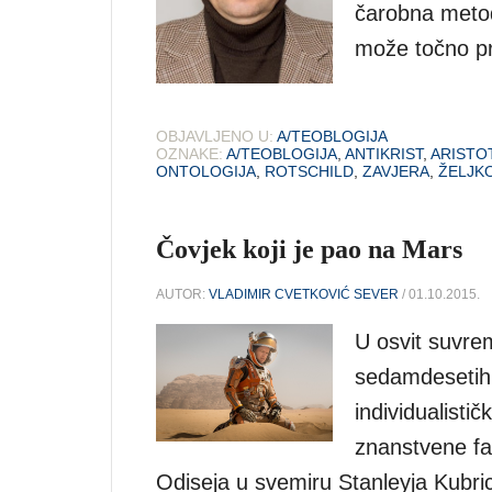
čarobna metod
može točno pr
OBJAVLJENO U:
A/TEOBLOGIJA
OZNAKE:
A/TEOBLOGIJA
,
ANTIKRIST
,
ARISTO
ONTOLOGIJA
,
ROTSCHILD
,
ZAVJERA
,
ŽELJK
Čovjek koji je pao na Mars
AUTOR:
VLADIMIR CVETKOVIĆ SEVER
/ 01.10.2015.
U osvit suvre
sedamdesetih,
individualisti
znanstvene fan
Odiseja u svemiru Stanleyja Kubric