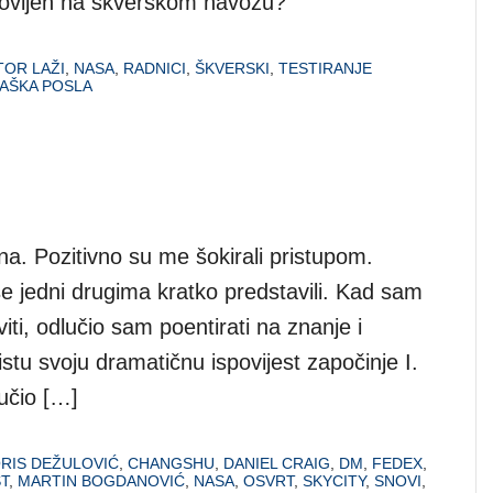
gotovljen na škverskom navozu?
OR LAŽI
,
NASA
,
RADNICI
,
ŠKVERSKI
,
TESTIRANJE
AŠKA POSLA
na. Pozitivno su me šokirali pristupom.
e jedni drugima kratko predstavili. Kad sam
ti, odlučio sam poentirati na znanje i
tu svoju dramatičnu ispovijest započinje I.
lučio […]
RIS DEŽULOVIĆ
,
CHANGSHU
,
DANIEL CRAIG
,
DM
,
FEDEX
,
ST
,
MARTIN BOGDANOVIĆ
,
NASA
,
OSVRT
,
SKYCITY
,
SNOVI
,