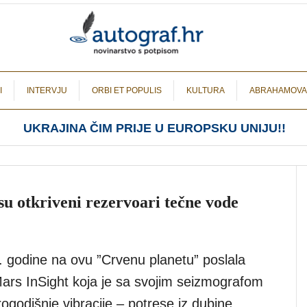
I
INTERVJU
ORBI ET POPULIS
KULTURA
ABRAHAMOVA
UKRAJINA ČIM PRIJE U EUROPSKU UNIJU!!
 otkriveni rezervoari tečne vode
 godine na ovu ”Crvenu planetu” poslala
ars InSight koja je sa svojim seizmografom
rogodišnje vibracije – potrese iz dubine