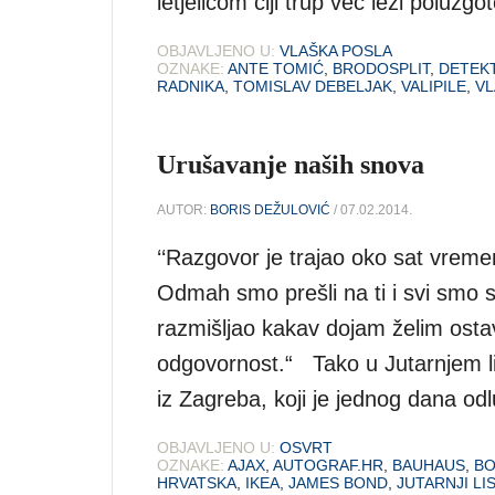
letjelicom čiji trup već leži poluz
OBJAVLJENO U:
VLAŠKA POSLA
OZNAKE:
ANTE TOMIĆ
,
BRODOSPLIT
,
DETEKT
RADNIKA
,
TOMISLAV DEBELJAK
,
VALIPILE
,
VL
Urušavanje naših snova
AUTOR:
BORIS DEŽULOVIĆ
/ 07.02.2014.
‘‘Razgovor je trajao oko sat vreme
Odmah smo prešli na ti i svi smo s
razmišljao kakav dojam želim ostavi
odgovornost.“ Tako u Jutarnjem lis
iz Zagreba, koji je jednog dana od
OBJAVLJENO U:
OSVRT
OZNAKE:
AJAX
,
AUTOGRAF.HR
,
BAUHAUS
,
BO
HRVATSKA
,
IKEA
,
JAMES BOND
,
JUTARNJI LI