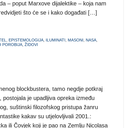
a – poput Marxove dijalektike – koja nam
edvidjeti što će se i kako događati […]
TEL
,
EPISTEMOLOGIJA
,
ILUMINATI
,
MASONI
,
NASA
,
O POROBIJA
,
ŽIDOVI
menog blockbustera, tamo negdje potkraj
 postojala je upadljiva opreka između
čkog, suštinski filozofskog pristupa žanru
tastike kakav su utjelovljivali 2001.:
ka ili Čovjek koji je pao na Zemlju Nicolasa