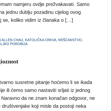
nemam namjeru ovdje prežvakavati. Samo
na jednu dublju pozadinu cijelog ovog
oj se, koliko vidim iz članaka o […]
 ALLEN CHAU
,
KATOLIČKA CRKVA
,
KRŠĆANSTVO
,
ELJKO POROBIJA
gioznost
varno susretne pitanje hoćemo li se ikada
gije ili ćemo samo nastaviti srljati iz jednog
i. Naravno da ne znam konačan odgovor, ne
društvenjake koji misle da postoji neka