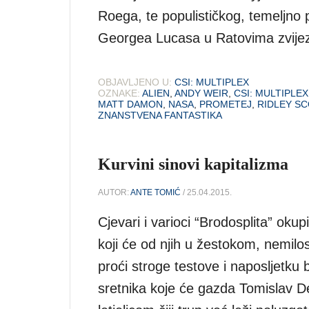
Roega, te populističkog, temeljno
Georgea Lucasa u Ratovima zvijez
OBJAVLJENO U:
CSI: MULTIPLEX
OZNAKE:
ALIEN
,
ANDY WEIR
,
CSI: MULTIPLEX
MATT DAMON
,
NASA
,
PROMETEJ
,
RIDLEY SC
ZNANSTVENA FANTASTIKA
Kurvini sinovi kapitalizma
AUTOR:
ANTE TOMIĆ
/ 25.04.2015.
Cjevari i varioci “Brodosplita” okupi
koji će od njih u žestokom, nemil
proći stroge testove i naposljetku 
sretnika koje će gazda Tomislav De