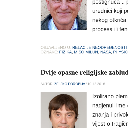
postignuća u p
urednici koji p
nekog otkrića 
procesa ili fe
OBJAVLJENO U:
RELACIJE NEODREĐENOSTI
OZNAKE:
FIZIKA
,
MIŠO MILUN
,
NASA
,
PHYSI
Dvije opasne religijske zablu
AUTOR:
ŽELJKO POROBIJA
/ 10.12.2018.
Izolirano ple
nadjenuli ime 
znanja i privo
vijest o trag