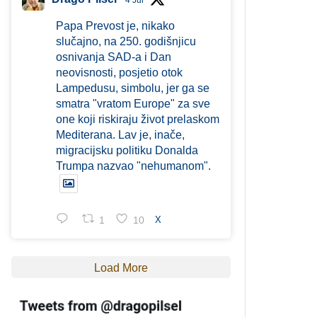
4 Jul
Papa Prevost je, nikako
slučajno, na 250. godišnjicu
osnivanja SAD-a i Dan
neovisnosti, posjetio otok
Lampedusu, simbolu, jer ga se
smatra "vratom Europe" za sve
one koji riskiraju život prelaskom
Mediterana. Lav je, inače,
migracijsku politiku Donalda
Trumpa nazvao "nehumanom".
1
10
X
Load More