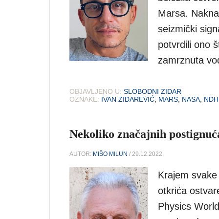
Marsa. Nakna
seizmički sign
potvrdili ono š
zamrznuta vo
OBJAVLJENO U:
SLOBODNI ZIDAR
OZNAKE:
IVAN ZIDAREVIĆ
,
MARS
,
NASA
,
NDH
Nekoliko značajnih postignuća 
AUTOR:
MIŠO MILUN
/ 29.12.2022.
Krajem svake g
otkrića ostvar
Physics World 