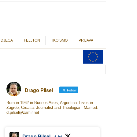
autograf.hr
novinarstvo s potpisom
 DJECA
FELJTON
TKO SMO
PRIJAVA
Drago Pilsel
Follow
Born in 1962 in Buenos Aires, Argentina. Lives in
Zagreb, Croatia. Journalist and Theologian. Married.
d.pilsel@zamir.net
Drago Pilsel