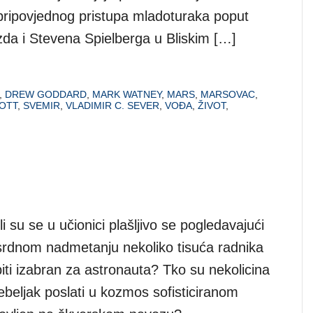
 pripovjednog pristupa mladoturaka poput
da i Stevena Spielberga u Bliskim […]
,
DREW GODDARD
,
MARK WATNEY
,
MARS
,
MARSOVAC
,
OTT
,
SVEMIR
,
VLADIMIR C. SEVER
,
VOĐA
,
ŽIVOT
,
li su se u učionici plašljivo se pogledavajući
osrdnom nadmetanju nekoliko tisuća radnika
biti izabran za astronauta? Tko su nekolicina
beljak poslati u kozmos sofisticiranom