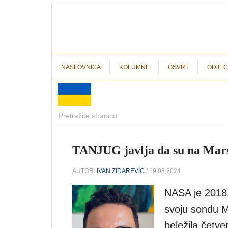
NASLOVNICA
KOLUMNE
OSVRT
ODJEC
TANJUG javlja da su na Marsu
AUTOR:
IVAN ZIDAREVIĆ
/ 19.08.2024.
NASA je 2018.
svoju sondu M
beležila četve