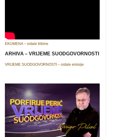
EKUMENA – ostale tribine
ARHIVA – VRIJEME SUODGOVORNOSTI
VRIJEME SUODGOVORNOSTI – ostale emisije