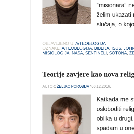
”misionara” 
želim ukazati 
slučaja, o koj
OBJAVLJENO U:
A/TEOBLOGIJA
OZNAKE:
A/TEOBLOGIJA
,
BIBLIJA
,
ISUS
,
JOHN
MISIOLOGIJA
,
NASA
,
SENTINELI
,
SOTONA
,
Ž
Teorije zavjere kao nova reli
AUTOR:
ŽELJKO POROBIJA
/ 06.12.2016.
Katkada me st
osloboditi reli
oblika u drug
spadam u one 