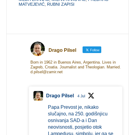
MATVEJEVIĆ
,
RUBNI ZAPISI
Drago Pilsel
Follow
Born in 1962 in Buenos Aires, Argentina. Lives in
Zagreb, Croatia. Journalist and Theologian. Married.
d.pilsel@zamir.net
Drago Pilsel
4 Jul
Papa Prevost je, nikako
slučajno, na 250. godišnjicu
osnivanja SAD-a i Dan
neovisnosti, posjetio otok
Lampedusu, simbolu, jer ga se