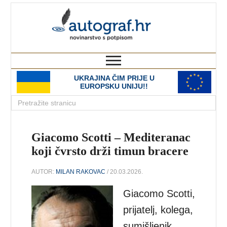
autograf.hr
novinarstvo s potpisom
UKRAJINA ČIM PRIJE U
EUROPSKU UNIJU!!
Giacomo Scotti – Mediteranac
koji čvrsto drži timun bracere
AUTOR:
MILAN RAKOVAC
/ 20.03.2026.
Giacomo Scotti,
prijatelj, kolega,
sumišljenik,