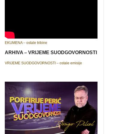
EKUMENA – ostale tribine
ARHIVA – VRIJEME SUODGOVORNOSTI
VRIJEME SUODGOVORNOSTI – ostale emisije