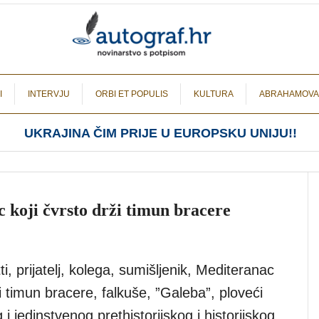
I
INTERVJU
ORBI ET POPULIS
KULTURA
ABRAHAMOVA
UKRAJINA ČIM PRIJE U EUROPSKU UNIJU!!
 koji čvrsto drži timun bracere
, prijatelj, kolega, sumišljenik, Mediteranac
ži timun bracere, falkuše, ”Galeba”, ploveći
 i jedinstvenog prethistorijskog i historijskog