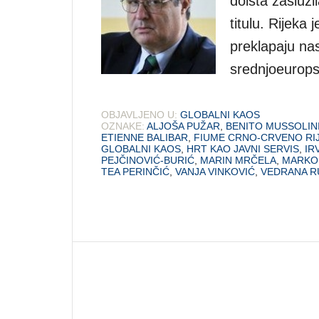
doista zaslužil
titulu. Rijeka
preklapaju nas
srednjoeuropsk
OBJAVLJENO U:
GLOBALNI KAOS
OZNAKE:
ALJOŠA PUŽAR
,
BENITO MUSSOLIN
ETIENNE BALIBAR
,
FIUME CRNO-CRVENO RI
GLOBALNI KAOS
,
HRT KAO JAVNI SERVIS
,
IR
PEJČINOVIĆ-BURIĆ
,
MARIN MRČELA
,
MARKO 
TEA PERINČIĆ
,
VANJA VINKOVIĆ
,
VEDRANA R