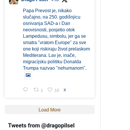
4 Jul
Papa Prevost je, nikako
slučajno, na 250. godišnjicu
osnivanja SAD-a i Dan
neovisnosti, posjetio otok
Lampedusu, simbolu, jer ga se
smatra "vratom Europe" za sve
one koji riskiraju život prelaskom
Mediterana. Lav je, inače,
migracijsku politiku Donalda
Trumpa nazvao "nehumanom".
1
10
X
Load More