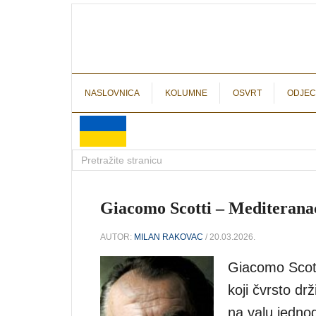
NASLOVNICA
KOLUMNE
OSVRT
ODJEC
Giacomo Scotti – Mediteranac
AUTOR:
MILAN RAKOVAC
/ 20.03.2026.
Giacomo Scotti
koji čvrsto dr
na valu jednog