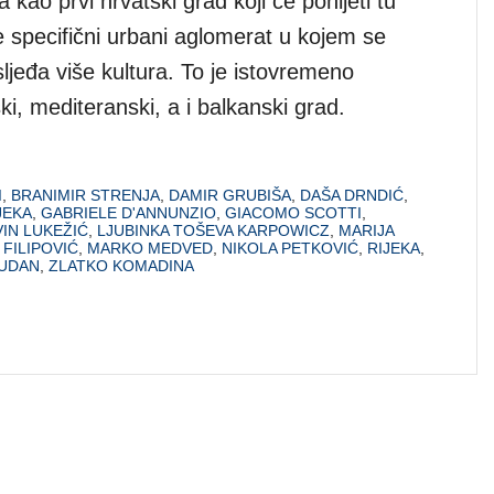
a kao prvi hrvatski grad koji će ponijeti tu
 je specifični urbani aglomerat u kojem se
ljeđa više kultura. To je istovremeno
i, mediteranski, a i balkanski grad.
I
,
BRANIMIR STRENJA
,
DAMIR GRUBIŠA
,
DAŠA DRNDIĆ
,
JEKA
,
GABRIELE D'ANNUNZIO
,
GIACOMO SCOTTI
,
VIN LUKEŽIĆ
,
LJUBINKA TOŠEVA KARPOWICZ
,
MARIJA
FILIPOVIĆ
,
MARKO MEDVED
,
NIKOLA PETKOVIĆ
,
RIJEKA
,
UDAN
,
ZLATKO KOMADINA