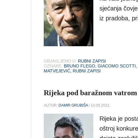
sjećanja čovje
iz pradoba, pri
OBJAVLJENO U:
RUBNI ZAPISI
OZNAKE:
BRUNO FLEGO
,
GIACOMO SCOTTI
MATVEJEVIĆ
,
RUBNI ZAPISI
Rijeka pod baražnom vatrom 
AUTOR:
DAMIR GRUBIŠA
/ 10.09.2021.
Rijeka je post
oštroj konkuren