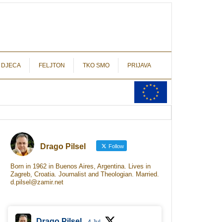
autograf.hr
novinarstvo s potpisom
 DJECA
FELJTON
TKO SMO
PRIJAVA
Drago Pilsel
Follow
Born in 1962 in Buenos Aires, Argentina. Lives in
Zagreb, Croatia. Journalist and Theologian. Married.
d.pilsel@zamir.net
Drago Pilsel