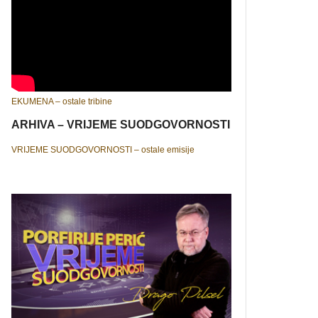
EKUMENA – ostale tribine
ARHIVA – VRIJEME SUODGOVORNOSTI
VRIJEME SUODGOVORNOSTI – ostale emisije