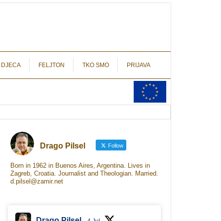
autograf.hr
novinarstvo s potpisom
 DJECA
FELJTON
TKO SMO
PRIJAVA
Drago Pilsel
Follow
Born in 1962 in Buenos Aires, Argentina. Lives in
Zagreb, Croatia. Journalist and Theologian. Married.
d.pilsel@zamir.net
Drago Pilsel