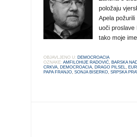
položaju vjers
Apela požurili
uoči proslave
tako moje ime
OBJAVLJENO U:
DEMOCROACIA
OZNAKE:
AMFILOHIJE RADOVIĆ
,
BARSKA NAD
CRKVA
,
DEMOCROACIA
,
DRAGO PILSEL
,
EUR
PAPA FRANJO
,
SONJA BISERKO
,
SRPSKA PRA