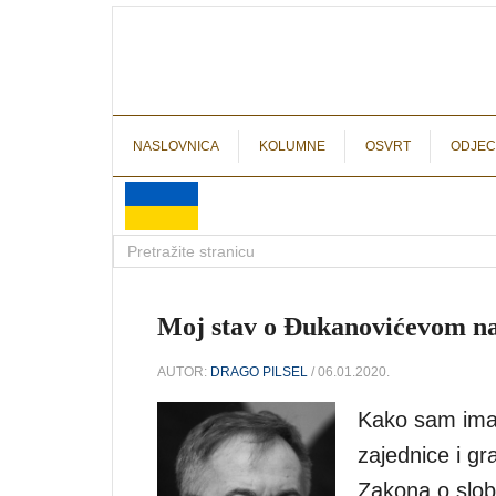
NASLOVNICA
KOLUMNE
OSVRT
ODJEC
Moj stav o Đukanovićevom na
AUTOR:
DRAGO PILSEL
/ 06.01.2020.
Kako sam ima
zajednice i g
Zakona o slobo