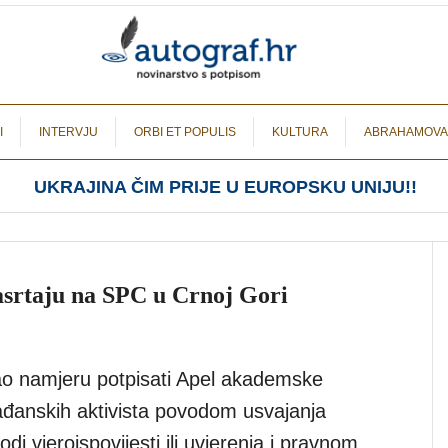
I
INTERVJU
ORBI ET POPULIS
KULTURA
ABRAHAMOVA
UKRAJINA ČIM PRIJE U EUROPSKU UNIJU!!
srtaju na SPC u Crnoj Gori
o namjeru potpisati Apel akademske
rađanskih aktivista povodom usvajanja
di vjeroispovijesti ili uvjerenja i pravnom