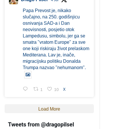
4 Jul
Papa Prevost je, nikako
slučajno, na 250. godišnjicu
osnivanja SAD-a i Dan
neovisnosti, posjetio otok
Lampedusu, simbolu, jer ga se
smatra "vratom Europe" za sve
one koji riskiraju život prelaskom
Mediterana. Lav je, inače,
migracijsku politiku Donalda
Trumpa nazvao "nehumanom".
1
10
X
Load More