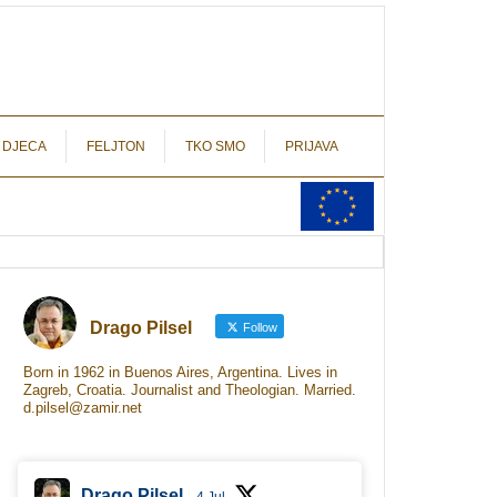
autograf.hr
novinarstvo s potpisom
 DJECA
FELJTON
TKO SMO
PRIJAVA
Drago Pilsel
Follow
Born in 1962 in Buenos Aires, Argentina. Lives in
Zagreb, Croatia. Journalist and Theologian. Married.
d.pilsel@zamir.net
Drago Pilsel