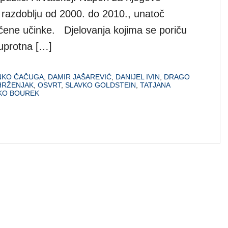
u razdoblju od 2000. do 2010., unatoč
ničene učinke. Djelovanja kojima se poriču
suprotna […]
NKO ČAČUGA
,
DAMIR JAŠAREVIĆ
,
DANIJEL IVIN
,
DRAGO
HRŽENJAK
,
OSVRT
,
SLAVKO GOLDSTEIN
,
TATJANA
KO BOUREK