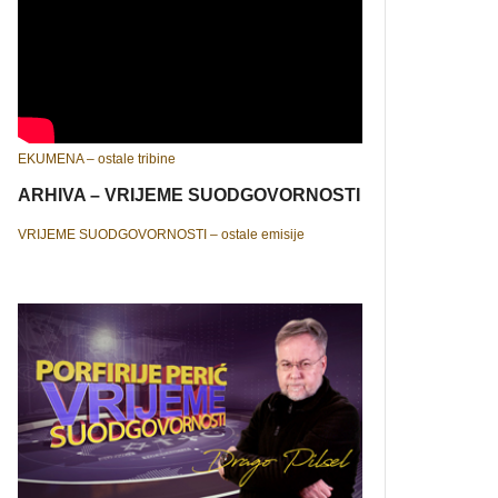
EKUMENA – ostale tribine
ARHIVA – VRIJEME SUODGOVORNOSTI
VRIJEME SUODGOVORNOSTI – ostale emisije