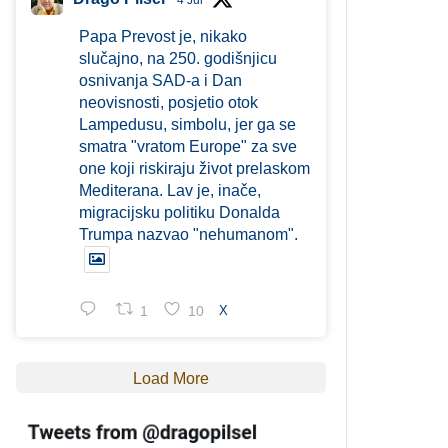
4 Jul
Papa Prevost je, nikako
slučajno, na 250. godišnjicu
osnivanja SAD-a i Dan
neovisnosti, posjetio otok
Lampedusu, simbolu, jer ga se
smatra "vratom Europe" za sve
one koji riskiraju život prelaskom
Mediterana. Lav je, inače,
migracijsku politiku Donalda
Trumpa nazvao "nehumanom".
1
10
X
Load More