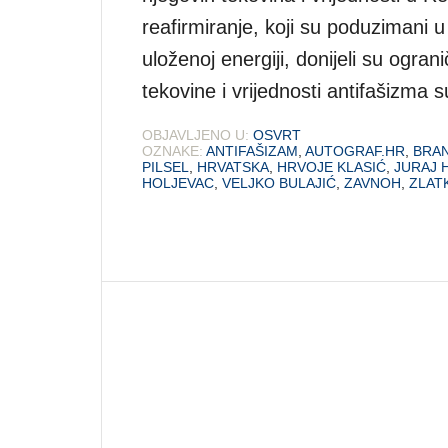
reafirmiranje, koji su poduzimani 
uloženoj energiji, donijeli su ogra
tekovine i vrijednosti antifašizma 
OBJAVLJENO U:
OSVRT
OZNAKE:
ANTIFAŠIZAM
,
AUTOGRAF.HR
,
BRA
PILSEL
,
HRVATSKA
,
HRVOJE KLASIĆ
,
JURAJ 
HOLJEVAC
,
VELJKO BULAJIĆ
,
ZAVNOH
,
ZLAT