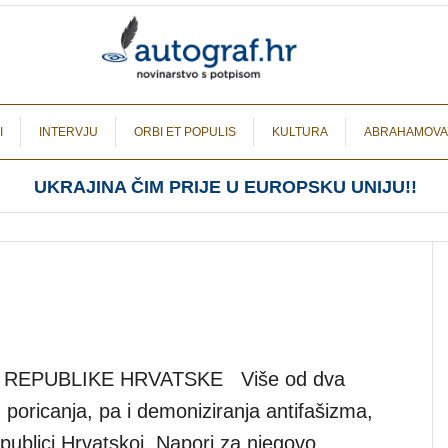
I
INTERVJU
ORBI ET POPULIS
KULTURA
ABRAHAMOVA
UKRAJINA ČIM PRIJE U EUROPSKU UNIJU!!
 REPUBLIKE HRVATSKE Više od dva
poricanja, pa i demoniziranja antifašizma,
epublici Hrvatskoj. Napori za njegovo