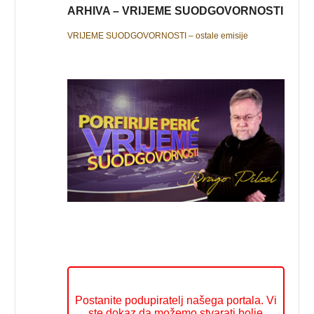
ARHIVA – VRIJEME SUODGOVORNOSTI
VRIJEME SUODGOVORNOSTI – ostale emisije
Postanite podupiratelj našega portala. Vi
ste dokaz da možemo stvarati bolje