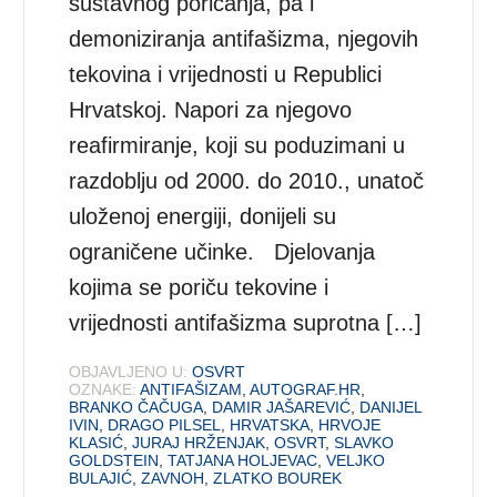
sustavnog poricanja, pa i
demoniziranja antifašizma, njegovih
tekovina i vrijednosti u Republici
Hrvatskoj. Napori za njegovo
reafirmiranje, koji su poduzimani u
razdoblju od 2000. do 2010., unatoč
uloženoj energiji, donijeli su
ograničene učinke. Djelovanja
kojima se poriču tekovine i
vrijednosti antifašizma suprotna […]
OBJAVLJENO U:
OSVRT
OZNAKE:
ANTIFAŠIZAM
,
AUTOGRAF.HR
,
BRANKO ČAČUGA
,
DAMIR JAŠAREVIĆ
,
DANIJEL
IVIN
,
DRAGO PILSEL
,
HRVATSKA
,
HRVOJE
KLASIĆ
,
JURAJ HRŽENJAK
,
OSVRT
,
SLAVKO
GOLDSTEIN
,
TATJANA HOLJEVAC
,
VELJKO
BULAJIĆ
,
ZAVNOH
,
ZLATKO BOUREK