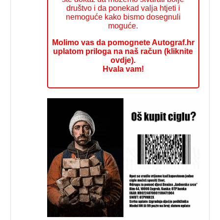
društvo i da ponekad valja htjeti i
nemoguće kako bismo dosegnuli
moguće.
Molimo vas da pomognete Autograf.hr
uplatom priloga na naš račun (kliknite
ovdje).
Hvala vam!