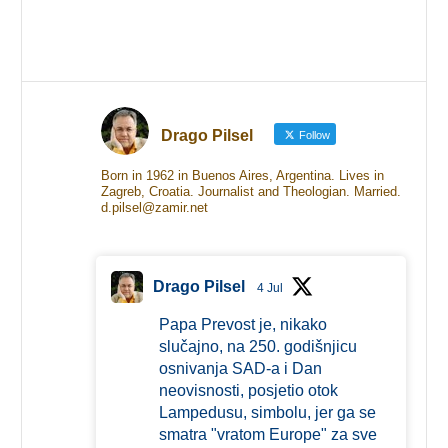
Drago Pilsel
Follow
Born in 1962 in Buenos Aires, Argentina. Lives in
Zagreb, Croatia. Journalist and Theologian. Married.
d.pilsel@zamir.net
Drago Pilsel
4 Jul
Papa Prevost je, nikako
slučajno, na 250. godišnjicu
osnivanja SAD-a i Dan
neovisnosti, posjetio otok
Lampedusu, simbolu, jer ga se
smatra "vratom Europe" za sve