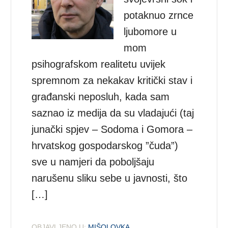
potaknuo zrnce
ljubomore u
mom
psihografskom realitetu uvijek
spremnom za nekakav kritički stav i
građanski neposluh, kada sam
saznao iz medija da su vladajući (taj
junački spjev – Sodoma i Gomora –
hrvatskog gospodarskog ”čuda”)
sve u namjeri da poboljšaju
narušenu sliku sebe u javnosti, što
[…]
OBJAVLJENO U:
MIŠOLOVKA