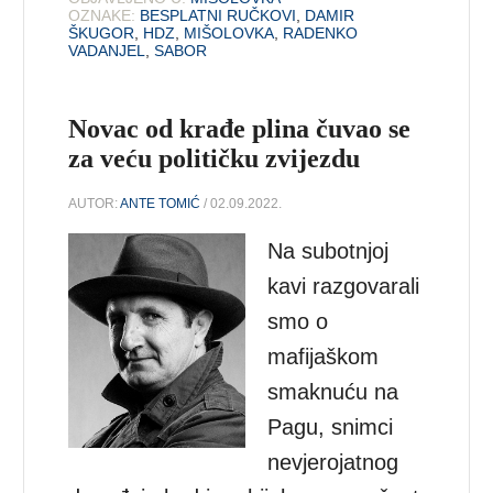
OZNAKE:
BESPLATNI RUČKOVI
,
DAMIR
ŠKUGOR
,
HDZ
,
MIŠOLOVKA
,
RADENKO
VADANJEL
,
SABOR
Novac od krađe plina čuvao se
za veću političku zvijezdu
AUTOR:
ANTE TOMIĆ
/ 02.09.2022.
Na subotnjoj
kavi razgovarali
smo o
mafijaškom
smaknuću na
Pagu, snimci
nevjerojatnog