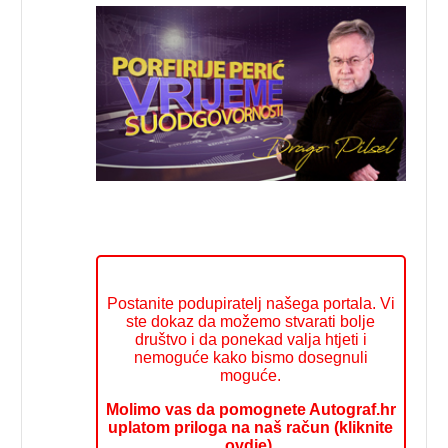
Postanite podupiratelj našega portala. Vi
ste dokaz da možemo stvarati bolje
društvo i da ponekad valja htjeti i
nemoguće kako bismo dosegnuli
moguće.
Molimo vas da pomognete Autograf.hr
uplatom priloga na naš račun (kliknite
ovdje).