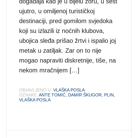
događaja kad je u bijelu zoru, u šest
ujutro, u omiljenoj turističkoj
destinaciji, pred gomilom svjedoka
koji su izlazili iz noćnih klubova,
ubojica sleđa prišao žrtvi i ispalio joj
metak u zatiljak. Zar on to nije
mogao napraviti diskretnije, tiše, na
nekom mračnijem […]
OBJAVLJENO U:
VLAŠKA POSLA
OZNAKE:
ANTE TOMIĆ
,
DAMIR ŠKUGOR
,
PLIN
,
VLAŠKA POSLA