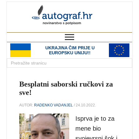
autograf.hr
novinarstvo s potpisom
UKRAJINA ČIM PRIJE U
EUROPSKU UNIJU!!
Besplatni saborski ručkovi za
sve!
AUTOR:
RADENKO VADANJEL
/ 24.10.2022.
Isprva je to za
mene bio
svojevrsni šok i