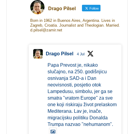
Drago Pilsel
Follow
Born in 1962 in Buenos Aires, Argentina. Lives in
Zagreb, Croatia. Journalist and Theologian. Married.
d.pilsel@zamir.net
Drago Pilsel
4 Jul
Papa Prevost je, nikako
slučajno, na 250. godišnjicu
osnivanja SAD-a i Dan
neovisnosti, posjetio otok
Lampedusu, simbolu, jer ga se
smatra "vratom Europe" za sve
one koji riskiraju život prelaskom
Mediterana. Lav je, inače,
migracijsku politiku Donalda
Trumpa nazvao "nehumanom".