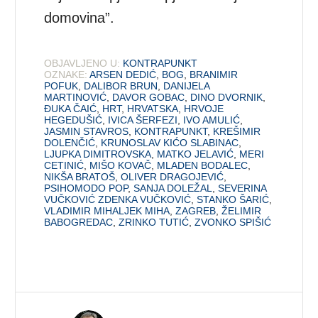
domovina”.
OBJAVLJENO U:
KONTRAPUNKT
OZNAKE:
ARSEN DEDIĆ
,
BOG
,
BRANIMIR
POFUK
,
DALIBOR BRUN
,
DANIJELA
MARTINOVIĆ
,
DAVOR GOBAC
,
DINO DVORNIK
,
ĐUKA ČAIĆ
,
HRT
,
HRVATSKA
,
HRVOJE
HEGEDUŠIĆ
,
IVICA ŠERFEZI
,
IVO AMULIĆ
,
JASMIN STAVROS
,
KONTRAPUNKT
,
KREŠIMIR
DOLENČIĆ
,
KRUNOSLAV KIĆO SLABINAC
,
LJUPKA DIMITROVSKA
,
MATKO JELAVIĆ
,
MERI
CETINIĆ
,
MIŠO KOVAČ
,
MLADEN BODALEC
,
NIKŠA BRATOŠ
,
OLIVER DRAGOJEVIĆ
,
PSIHOMODO POP
,
SANJA DOLEŽAL
,
SEVERINA
VUČKOVIĆ ZDENKA VUČKOVIĆ
,
STANKO ŠARIĆ
,
VLADIMIR MIHALJEK MIHA
,
ZAGREB
,
ŽELIMIR
BABOGREDAC
,
ZRINKO TUTIĆ
,
ZVONKO SPIŠIĆ