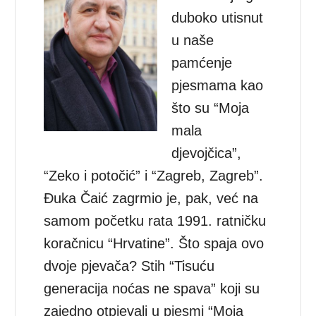
duboko utisnut
u naše
pamćenje
pjesmama kao
što su “Moja
mala
djevojčica”,
“Zeko i potočić” i “Zagreb, Zagreb”.
Đuka Čaić zagrmio je, pak, već na
samom početku rata 1991. ratničku
koračnicu “Hrvatine”. Što spaja ovo
dvoje pjevača? Stih “Tisuću
generacija noćas ne spava” koji su
zajedno otpjevali u pjesmi “Moja