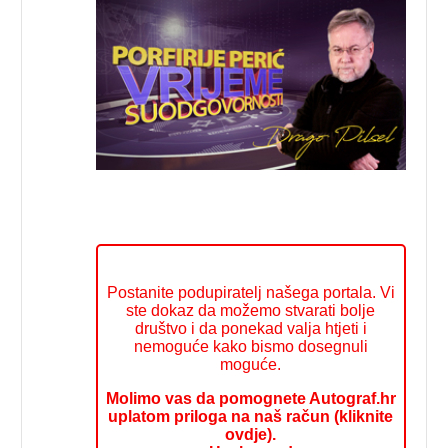
Postanite podupiratelj našega portala. Vi
ste dokaz da možemo stvarati bolje
društvo i da ponekad valja htjeti i
nemoguće kako bismo dosegnuli
moguće.
Molimo vas da pomognete Autograf.hr
uplatom priloga na naš račun (kliknite
ovdje).