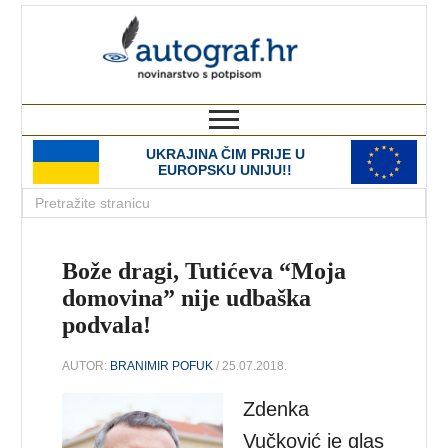
autograf.hr
novinarstvo s potpisom
UKRAJINA ČIM PRIJE U
EUROPSKU UNIJU!!
Bože dragi, Tutićeva “Moja
domovina” nije udbaška
podvala!
AUTOR:
BRANIMIR POFUK
/ 25.07.2018.
Zdenka
Vučković je glas