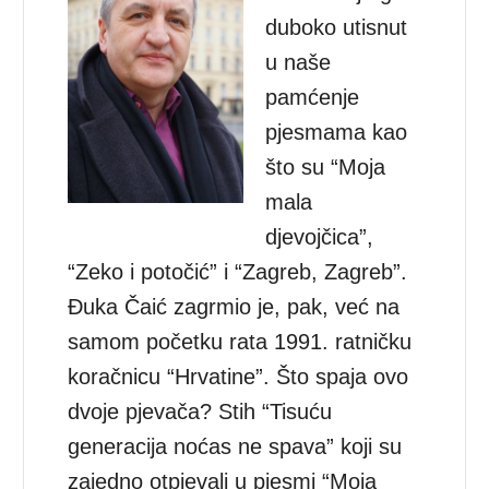
duboko utisnut
u naše
pamćenje
pjesmama kao
što su “Moja
mala
djevojčica”,
“Zeko i potočić” i “Zagreb, Zagreb”.
Đuka Čaić zagrmio je, pak, već na
samom početku rata 1991. ratničku
koračnicu “Hrvatine”. Što spaja ovo
dvoje pjevača? Stih “Tisuću
generacija noćas ne spava” koji su
zajedno otpjevali u pjesmi “Moja