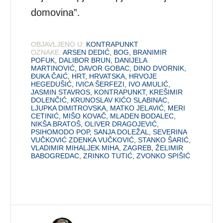
domovina”.
OBJAVLJENO U:
KONTRAPUNKT
OZNAKE:
ARSEN DEDIĆ
,
BOG
,
BRANIMIR
POFUK
,
DALIBOR BRUN
,
DANIJELA
MARTINOVIĆ
,
DAVOR GOBAC
,
DINO DVORNIK
,
ĐUKA ČAIĆ
,
HRT
,
HRVATSKA
,
HRVOJE
HEGEDUŠIĆ
,
IVICA ŠERFEZI
,
IVO AMULIĆ
,
JASMIN STAVROS
,
KONTRAPUNKT
,
KREŠIMIR
DOLENČIĆ
,
KRUNOSLAV KIĆO SLABINAC
,
LJUPKA DIMITROVSKA
,
MATKO JELAVIĆ
,
MERI
CETINIĆ
,
MIŠO KOVAČ
,
MLADEN BODALEC
,
NIKŠA BRATOŠ
,
OLIVER DRAGOJEVIĆ
,
PSIHOMODO POP
,
SANJA DOLEŽAL
,
SEVERINA
VUČKOVIĆ ZDENKA VUČKOVIĆ
,
STANKO ŠARIĆ
,
VLADIMIR MIHALJEK MIHA
,
ZAGREB
,
ŽELIMIR
BABOGREDAC
,
ZRINKO TUTIĆ
,
ZVONKO SPIŠIĆ