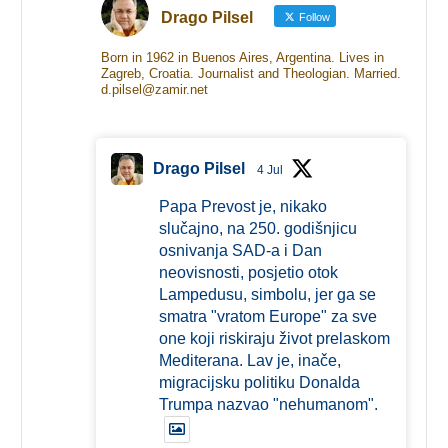
Drago Pilsel
Follow
Born in 1962 in Buenos Aires, Argentina. Lives in
Zagreb, Croatia. Journalist and Theologian. Married.
d.pilsel@zamir.net
Drago Pilsel
4 Jul
Papa Prevost je, nikako
slučajno, na 250. godišnjicu
osnivanja SAD-a i Dan
neovisnosti, posjetio otok
Lampedusu, simbolu, jer ga se
smatra "vratom Europe" za sve
one koji riskiraju život prelaskom
Mediterana. Lav je, inače,
migracijsku politiku Donalda
Trumpa nazvao "nehumanom".