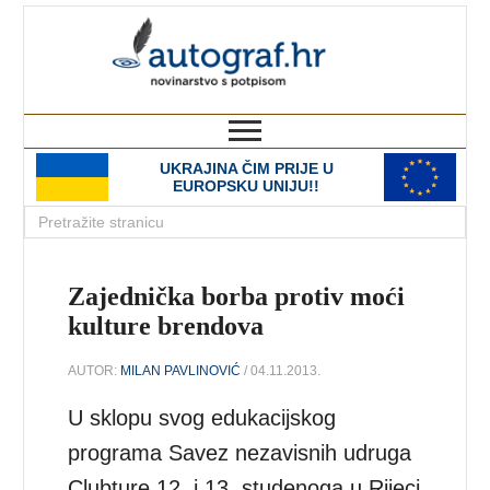
autograf.hr
novinarstvo s potpisom
UKRAJINA ČIM PRIJE U
EUROPSKU UNIJU!!
Zajednička borba protiv moći
kulture brendova
AUTOR:
MILAN PAVLINOVIĆ
/ 04.11.2013.
U sklopu svog edukacijskog
programa Savez nezavisnih udruga
Clubture 12. i 13. studenoga u Rijeci