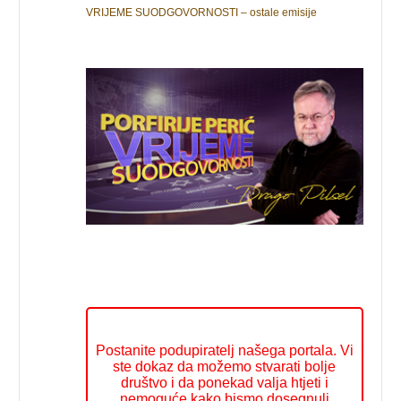
VRIJEME SUODGOVORNOSTI – ostale emisije
Postanite podupiratelj našega portala. Vi
ste dokaz da možemo stvarati bolje
društvo i da ponekad valja htjeti i
nemoguće kako bismo dosegnuli