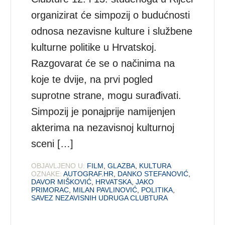
organizirat će simpozij o budućnosti
odnosa nezavisne kulture i službene
kulturne politike u Hrvatskoj.
Razgovarat će se o načinima na
koje te dvije, na prvi pogled
suprotne strane, mogu surađivati.
Simpozij je ponajprije namijenjen
akterima na nezavisnoj kulturnoj
sceni […]
OBJAVLJENO U:
FILM
,
GLAZBA
,
KULTURA
OZNAKE:
AUTOGRAF.HR
,
DANKO STEFANOVIĆ
,
DAVOR MIŠKOVIĆ
,
HRVATSKA
,
JAKO
PRIMORAC
,
MILAN PAVLINOVIĆ
,
POLITIKA
,
SAVEZ NEZAVISNIH UDRUGA CLUBTURA