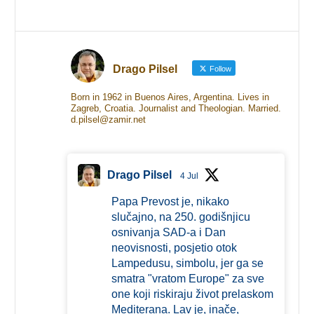
Drago Pilsel
Follow
Born in 1962 in Buenos Aires, Argentina. Lives in
Zagreb, Croatia. Journalist and Theologian. Married.
d.pilsel@zamir.net
Drago Pilsel
4 Jul
Papa Prevost je, nikako
slučajno, na 250. godišnjicu
osnivanja SAD-a i Dan
neovisnosti, posjetio otok
Lampedusu, simbolu, jer ga se
smatra "vratom Europe" za sve
one koji riskiraju život prelaskom
Mediterana. Lav je, inače,