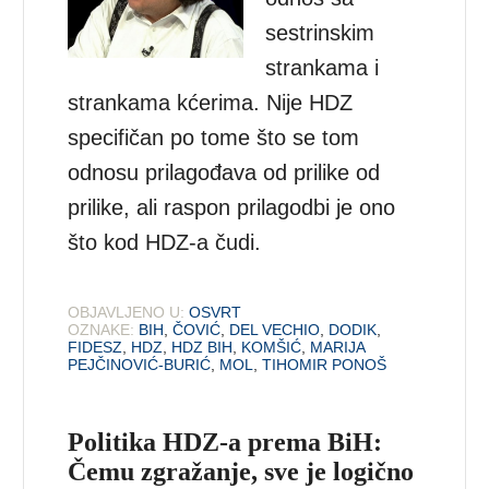
sestrinskim
strankama i
strankama kćerima. Nije HDZ
specifičan po tome što se tom
odnosu prilagođava od prilike od
prilike, ali raspon prilagodbi je ono
što kod HDZ-a čudi.
OBJAVLJENO U:
OSVRT
OZNAKE:
BIH
,
ČOVIĆ
,
DEL VECHIO
,
DODIK
,
FIDESZ
,
HDZ
,
HDZ BIH
,
KOMŠIĆ
,
MARIJA
PEJČINOVIĆ-BURIĆ
,
MOL
,
TIHOMIR PONOŠ
Politika HDZ-a prema BiH:
Čemu zgražanje, sve je logično