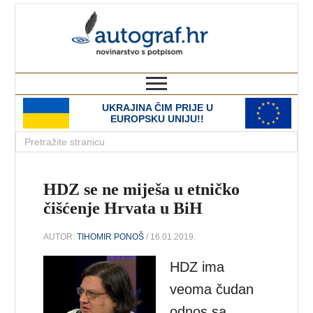
autograf.hr
novinarstvo s potpisom
UKRAJINA ČIM PRIJE U
EUROPSKU UNIJU!!
HDZ se ne miješa u etničko
čišćenje Hrvata u BiH
AUTOR:
TIHOMIR PONOŠ
/ 16.01.2019.
HDZ ima
veoma čudan
odnos sa