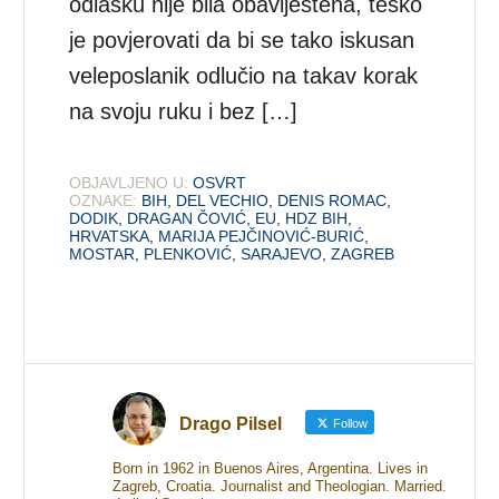
odlasku nije bila obaviještena, teško
je povjerovati da bi se tako iskusan
veleposlanik odlučio na takav korak
na svoju ruku i bez […]
OBJAVLJENO U:
OSVRT
OZNAKE:
BIH
,
DEL VECHIO
,
DENIS ROMAC
,
DODIK
,
DRAGAN ČOVIĆ
,
EU
,
HDZ BIH
,
HRVATSKA
,
MARIJA PEJČINOVIĆ-BURIĆ
,
MOSTAR
,
PLENKOVIĆ
,
SARAJEVO
,
ZAGREB
Drago Pilsel
Follow
Born in 1962 in Buenos Aires, Argentina. Lives in
Zagreb, Croatia. Journalist and Theologian. Married.