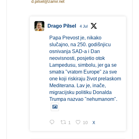
d.pilsel@zamir.net
Drago Pilsel
4 Jul
Papa Prevost je, nikako
slučajno, na 250. godišnjicu
osnivanja SAD-a i Dan
neovisnosti, posjetio otok
Lampedusu, simbolu, jer ga se
smatra "vratom Europe" za sve
one koji riskiraju život prelaskom
Mediterana. Lav je, inače,
migracijsku politiku Donalda
Trumpa nazvao "nehumanom".
1
10
X