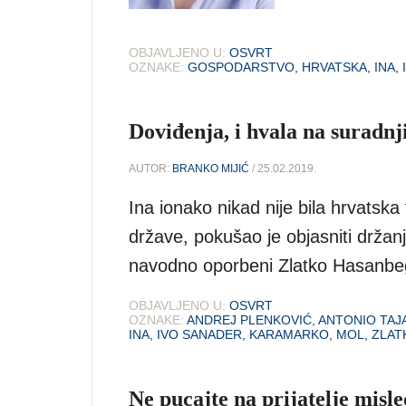
OBJAVLJENO U:
OSVRT
OZNAKE:
GOSPODARSTVO
,
HRVATSKA
,
INA
,
Doviđenja, i hvala na suradnj
AUTOR:
BRANKO MIJIĆ
/ 25.02.2019.
Ina ionako nikad nije bila hrvatsk
države, pokušao je objasniti držan
navodno oporbeni Zlatko Hasanbe
OBJAVLJENO U:
OSVRT
OZNAKE:
ANDREJ PLENKOVIĆ
,
ANTONIO TAJ
INA
,
IVO SANADER
,
KARAMARKO
,
MOL
,
ZLAT
Ne pucajte na prijatelje misle