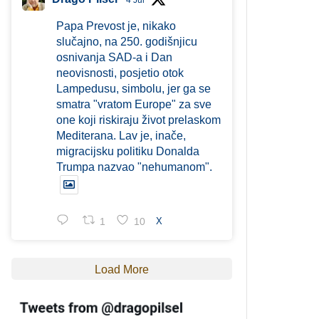
4 Jul
Papa Prevost je, nikako
slučajno, na 250. godišnjicu
osnivanja SAD-a i Dan
neovisnosti, posjetio otok
Lampedusu, simbolu, jer ga se
smatra "vratom Europe" za sve
one koji riskiraju život prelaskom
Mediterana. Lav je, inače,
migracijsku politiku Donalda
Trumpa nazvao "nehumanom".
1
10
X
Load More