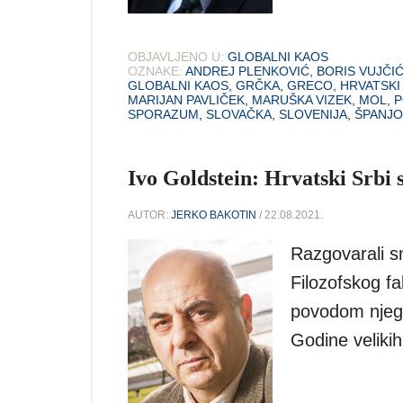
OBJAVLJENO U:
GLOBALNI KAOS
OZNAKE:
ANDREJ PLENKOVIĆ
,
BORIS VUJČI
GLOBALNI KAOS
,
GRČKA
,
GRECO
,
HRVATSKI
MARIJAN PAVLIČEK
,
MARUŠKA VIZEK
,
MOL
,
P
SPORAZUM
,
SLOVAČKA
,
SLOVENIJA
,
ŠPANJO
Ivo Goldstein: Hrvatski Srbi 
AUTOR:
JERKO BAKOTIN
/ 22.08.2021.
Razgovarali s
Filozofskog f
povodom njego
Godine velikih