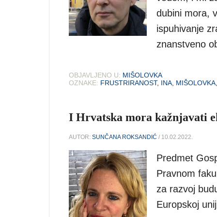
dubini mora, 
ispuhivanje zr
znanstveno ob
OBJAVLJENO U:
MIŠOLOVKA
OZNAKE:
FRUSTRIRANOST
,
INA
,
MIŠOLOVKA
I Hrvatska mora kažnjavati e
AUTOR:
SUNČANA ROKSANDIĆ
/ 10.02.2022.
Predmet Gosp
Pravnom fakul
za razvoj budu
Europskoj uni