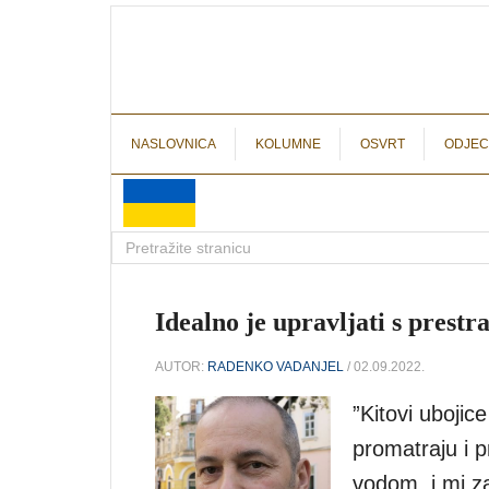
NASLOVNICA
KOLUMNE
OSVRT
ODJEC
Idealno je upravljati s prest
AUTOR:
RADENKO VADANJEL
/ 02.09.2022.
”Kitovi ubojic
promatraju i 
vodom, i mi z