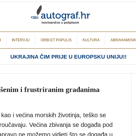
I
INTERVJU
ORBI ET POPULIS
KULTURA
ABRAHAMOVA
UKRAJINA ČIM PRIJE U EUROPSKU UNIJU!!
rašenim i frustriranim građanima
e kao i većina morskih životinja, teško se
proučavaju. Većina zbivanja se događa pod
apravo ne možemo vidjeti što se događa u