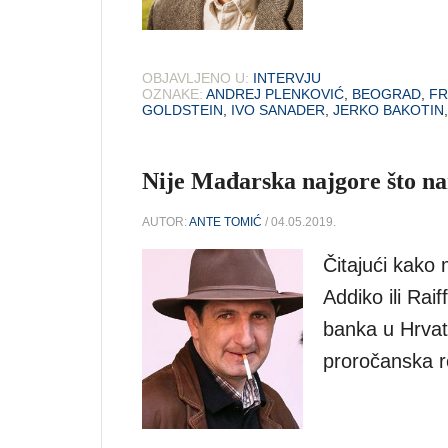
OBJAVLJENO U:
INTERVJU
OZNAKE:
ANDREJ PLENKOVIĆ
,
BEOGRAD
,
FR
GOLDSTEIN
,
IVO SANADER
,
JERKO BAKOTIN
Nije Mađarska najgore što na
AUTOR:
ANTE TOMIĆ
/ 04.05.2019.
Čitajući kako
Addiko ili Rai
banka u Hrvat
proročanska r