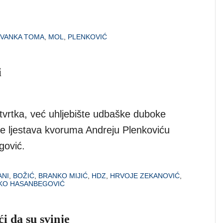
IVANKA TOMA
,
MOL
,
PLENKOVIĆ
i
a tvrtka, već uhljebište udbaške duboke
je ljestava kvoruma Andreju Plenkoviću
gović.
ANI
,
BOŽIĆ
,
BRANKO MIJIĆ
,
HDZ
,
HRVOJE ZEKANOVIĆ
,
KO HASANBEGOVIĆ
ći da su svinje