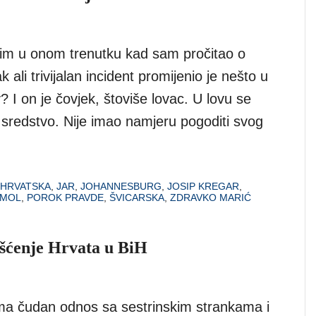
im u onom trenutku kad sam pročitao o
 ali trivijalan incident promijenio je nešto u
? I on je čovjek, štoviše lovac. U lovu se
sredstvo. Nije imao namjeru pogoditi svog
HRVATSKA
,
JAR
,
JOHANNESBURG
,
JOSIP KREGAR
,
MOL
,
POROK PRAVDE
,
ŠVICARSKA
,
ZDRAVKO MARIĆ
išćenje Hrvata u BiH
a čudan odnos sa sestrinskim strankama i