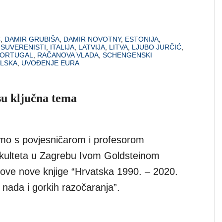
Ć
,
DAMIR GRUBIŠA
,
DAMIR NOVOTNY
,
ESTONIJA
,
 SUVERENISTI
,
ITALIJA
,
LATVIJA
,
LITVA
,
LJUBO JURČIĆ
,
ORTUGAL
,
RAČANOVA VLADA
,
SCHENGENSKI
LSKA
,
UVOĐENJE EURA
su ključna tema
mo s povjesničarom i profesorom
akulteta u Zagrebu Ivom Goldsteinom
ve nove knjige “Hrvatska 1990. – 2020.
 nada i gorkih razočaranja”.