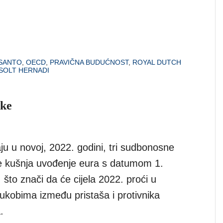
SANTO
,
OECD
,
PRAVIČNA BUDUĆNOST
,
ROYAL DUTCH
SOLT HERNADI
ske
ju u novoj, 2022. godini, tri sudbonosne
je kušnja uvođenje eura s datumom 1.
, što znači da će cijela 2022. proći u
sukobima između pristaša i protivnika
.