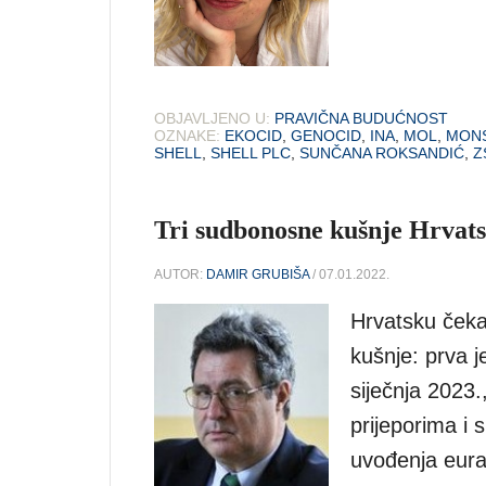
OBJAVLJENO U:
PRAVIČNA BUDUĆNOST
OZNAKE:
EKOCID
,
GENOCID
,
INA
,
MOL
,
MON
SHELL
,
SHELL PLC
,
SUNČANA ROKSANDIĆ
,
Z
Tri sudbonosne kušnje Hrvat
AUTOR:
DAMIR GRUBIŠA
/ 07.01.2022.
Hrvatsku čeka
kušnje: prva 
siječnja 2023.
prijeporima i 
uvođenja eura