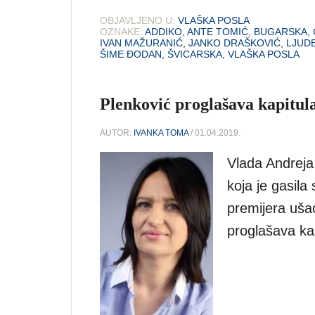
OBJAVLJENO U:
VLAŠKA POSLA
OZNAKE:
ADDIKO
,
ANTE TOMIĆ
,
BUGARSKA
,
IVAN MAŽURANIĆ
,
JANKO DRAŠKOVIĆ
,
LJUDE
ŠIME ĐODAN
,
ŠVICARSKA
,
VLAŠKA POSLA
Plenković proglašava kapitul
AUTOR:
IVANKA TOMA
/ 01.04.2019.
Vlada Andreja
koja je gasila
premijera uša
proglašava ka