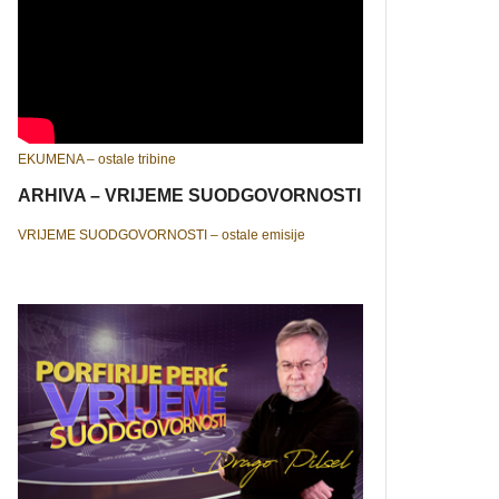
EKUMENA – ostale tribine
ARHIVA – VRIJEME SUODGOVORNOSTI
VRIJEME SUODGOVORNOSTI – ostale emisije