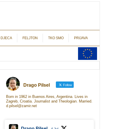
autograf.hr
novinarstvo s potpisom
 DJECA
FELJTON
TKO SMO
PRIJAVA
Drago Pilsel
Follow
Born in 1962 in Buenos Aires, Argentina. Lives in
Zagreb, Croatia. Journalist and Theologian. Married.
d.pilsel@zamir.net
Drago Pilsel