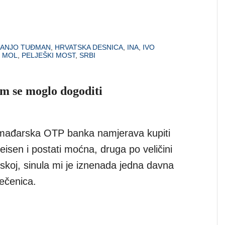
ANJO TUĐMAN
,
HRVATSKA DESNICA
,
INA
,
IVO
,
MOL
,
PELJEŠKI MOST
,
SRBI
m se moglo dogoditi
 mađarska OTP banka namjerava kupiti
ffeisen i postati moćna, druga po veličini
skoj, sinula mi je iznenada jedna davna
ečenica.