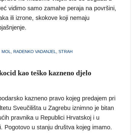
već vidimo samo zamahe peraja na površini,
aka ili izrone, skokove koji nemaju
jašnjenje.
,
MOL
,
RADENKO VADANJEL
,
STRAH
kocid kao teško kazneno djelo
odarsko kazneno pravo kojeg predajem pri
tetu Sveučilišta u Zagrebu iznimno je bitan
ćih pravnika u Republici Hrvatskoj i u
ji. Pogotovo u stanju društva kojeg imamo.