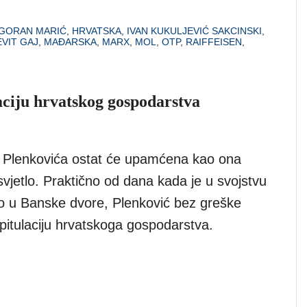
GORAN MARIĆ
,
HRVATSKA
,
IVAN KUKULJEVIĆ SAKCINSKI
,
VIT GAJ
,
MAĐARSKA
,
MARX
,
MOL
,
OTP
,
RAIFFEISEN
,
aciju hrvatskog gospodarstva
 Plenkovića ostat će upamćena kao ona
 svjetlo. Praktično od dana kada je u svojstvu
o u Banske dvore, Plenković bez greške
pitulaciju hrvatskoga gospodarstva.