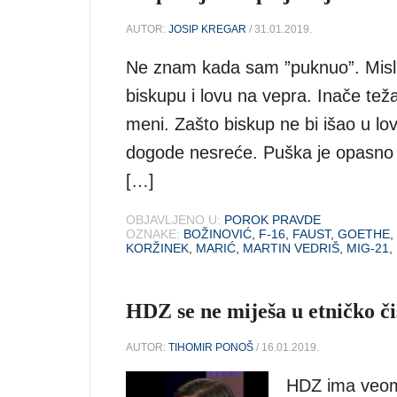
AUTOR:
JOSIP KREGAR
/ 31.01.2019.
Ne znam kada sam ”puknuo”. Misl
biskupu i lovu na vepra. Inače težak
meni. Zašto biskup ne bi išao u lov
dogode nesreće. Puška je opasno 
[…]
OBJAVLJENO U:
POROK PRAVDE
OZNAKE:
BOŽINOVIĆ
,
F-16
,
FAUST
,
GOETHE
,
KORŽINEK
,
MARIĆ
,
MARTIN VEDRIŠ
,
MIG-21
,
HDZ se ne miješa u etničko č
AUTOR:
TIHOMIR PONOŠ
/ 16.01.2019.
HDZ ima veom