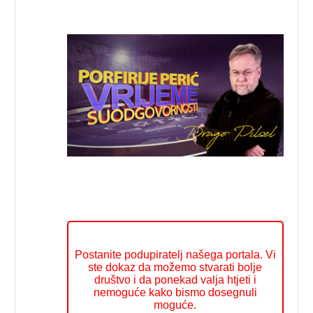
Postanite podupiratelj našega portala. Vi
ste dokaz da možemo stvarati bolje
društvo i da ponekad valja htjeti i
nemoguće kako bismo dosegnuli
moguće.