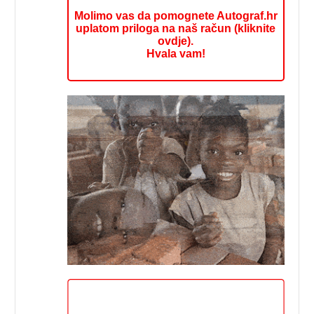
Molimo vas da pomognete Autograf.hr
uplatom priloga na naš račun (kliknite
ovdje).
Hvala vam!