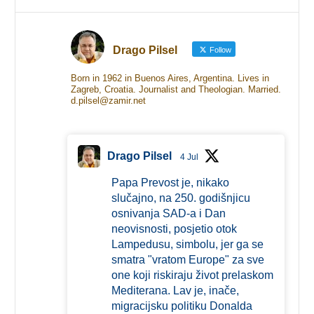
Drago Pilsel
Follow
Born in 1962 in Buenos Aires, Argentina. Lives in
Zagreb, Croatia. Journalist and Theologian. Married.
d.pilsel@zamir.net
Drago Pilsel
4 Jul
Papa Prevost je, nikako
slučajno, na 250. godišnjicu
osnivanja SAD-a i Dan
neovisnosti, posjetio otok
Lampedusu, simbolu, jer ga se
smatra "vratom Europe" za sve
one koji riskiraju život prelaskom
Mediterana. Lav je, inače,
migracijsku politiku Donalda