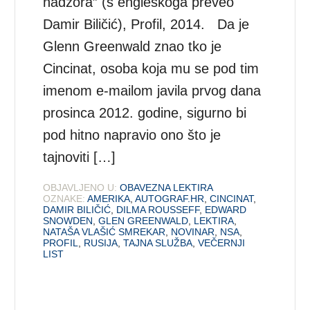
nadzora” (s engleskoga preveo
Damir Biličić), Profil, 2014. Da je
Glenn Greenwald znao tko je
Cincinat, osoba koja mu se pod tim
imenom e-mailom javila prvog dana
prosinca 2012. godine, sigurno bi
pod hitno napravio ono što je
tajnoviti […]
OBJAVLJENO U:
OBAVEZNA LEKTIRA
OZNAKE:
AMERIKA
,
AUTOGRAF.HR
,
CINCINAT
,
DAMIR BILIČIĆ
,
DILMA ROUSSEFF
,
EDWARD
SNOWDEN
,
GLEN GREENWALD
,
LEKTIRA
,
NATAŠA VLAŠIĆ SMREKAR
,
NOVINAR
,
NSA
,
PROFIL
,
RUSIJA
,
TAJNA SLUŽBA
,
VEČERNJI
LIST