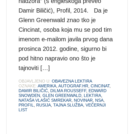
nadzora” (s engleskoga preveo
Damir Biličić), Profil, 2014. Da je
Glenn Greenwald znao tko je
Cincinat, osoba koja mu se pod tim
imenom e-mailom javila prvog dana
prosinca 2012. godine, sigurno bi
pod hitno napravio ono što je
tajnoviti […]
OBJAVLJENO U:
OBAVEZNA LEKTIRA
OZNAKE:
AMERIKA
,
AUTOGRAF.HR
,
CINCINAT
,
DAMIR BILIČIĆ
,
DILMA ROUSSEFF
,
EDWARD
SNOWDEN
,
GLEN GREENWALD
,
LEKTIRA
,
NATAŠA VLAŠIĆ SMREKAR
,
NOVINAR
,
NSA
,
PROFIL
,
RUSIJA
,
TAJNA SLUŽBA
,
VEČERNJI
LIST