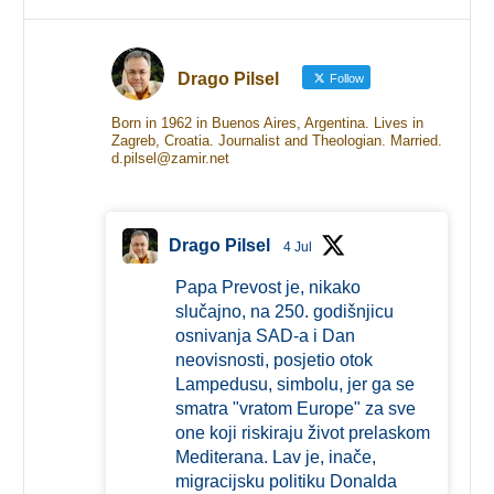
Drago Pilsel
Follow
Born in 1962 in Buenos Aires, Argentina. Lives in
Zagreb, Croatia. Journalist and Theologian. Married.
d.pilsel@zamir.net
Drago Pilsel
4 Jul
Papa Prevost je, nikako
slučajno, na 250. godišnjicu
osnivanja SAD-a i Dan
neovisnosti, posjetio otok
Lampedusu, simbolu, jer ga se
smatra "vratom Europe" za sve
one koji riskiraju život prelaskom
Mediterana. Lav je, inače,
migracijsku politiku Donalda