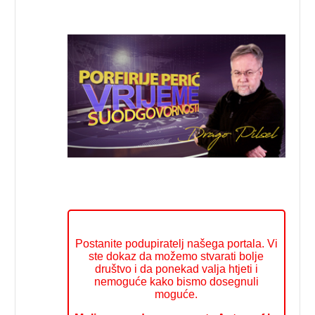
Postanite podupiratelj našega portala. Vi
ste dokaz da možemo stvarati bolje
društvo i da ponekad valja htjeti i
nemoguće kako bismo dosegnuli
moguće.