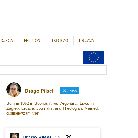
autograf.hr
novinarstvo s potpisom
 DJECA
FELJTON
TKO SMO
PRIJAVA
Drago Pilsel
Follow
Born in 1962 in Buenos Aires, Argentina. Lives in
Zagreb, Croatia. Journalist and Theologian. Married.
d.pilsel@zamir.net
Drago Pilsel