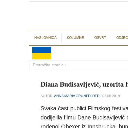
NASLOVNICA
KOLUMNE
OSVRT
ODJEC
Diana Budisavljević, uzorita
AUTOR:
ANNA MARIA GRÜNFELDER
/ 03.08.2019.
Svaka čast publici Filmskog festiv
dodijelila filmu Dane Budisavljević 
rođenoj Obexer iz Innsbrucka, hum