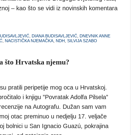
znoj – kao što se vidi iz novinskih komentara
UDISAVLJEVIĆ
,
DIANA BUDISAVLJEVIĆ
,
DNEVNIK ANNE
Ć
,
NACISTIČKA NJEMAČKA
,
NDH
,
SILVIJA SZABO
, a što Hrvatska njemu?
u pratili peripetije mog oca u Hrvatskoj.
pročitalo i knjigu ”Povratak Adolfa Pilsela”
je recenzije na Autografu. Dužan sam vam
e moj otac preminuo u nedjelju 17. veljače
oj bolnici u San Ignacio Guazú, pokrajina