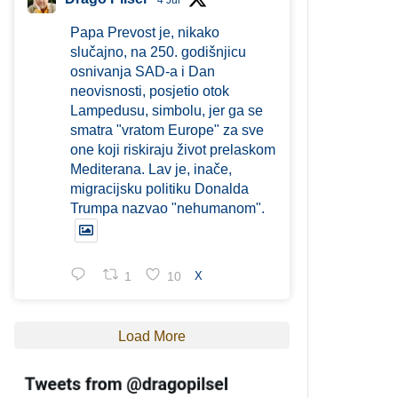
4 Jul
Papa Prevost je, nikako
slučajno, na 250. godišnjicu
osnivanja SAD-a i Dan
neovisnosti, posjetio otok
Lampedusu, simbolu, jer ga se
smatra "vratom Europe" za sve
one koji riskiraju život prelaskom
Mediterana. Lav je, inače,
migracijsku politiku Donalda
Trumpa nazvao "nehumanom".
1
10
X
Load More