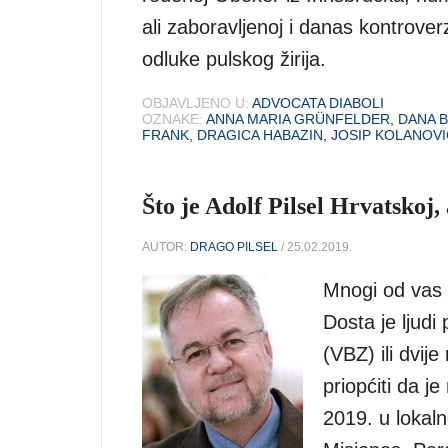
ali zaboravljenoj i danas kontrover
odluke pulskog žirija.
OBJAVLJENO U:
ADVOCATA DIABOLI
OZNAKE:
ANNA MARIA GRÜNFELDER
,
DANA B
FRANK
,
DRAGICA HABAZIN
,
JOSIP KOLANOVI
Što je Adolf Pilsel Hrvatskoj
AUTOR:
DRAGO PILSEL
/ 25.02.2019.
Mnogi od vas s
Dosta je ljudi 
(VBZ) ili dvi
priopćiti da j
2019. u lokaln