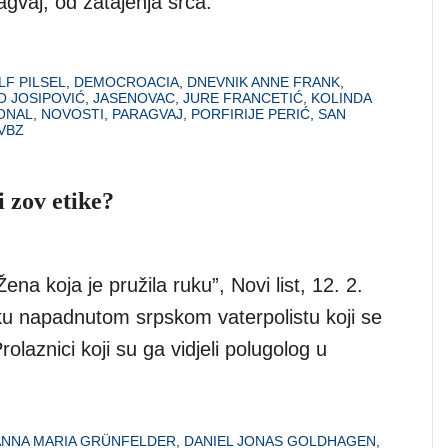
gvaj, od zatajenja srca.
LF PILSEL
,
DEMOCROACIA
,
DNEVNIK ANNE FRANK
,
O JOSIPOVIĆ
,
JASENOVAC
,
JURE FRANCETIĆ
,
KOLINDA
ONAL
,
NOVOSTI
,
PARAGVAJ
,
PORFIRIJE PERIĆ
,
SAN
VBZ
i zov etike?
ena koja je pružila ruku”, Novi list, 12. 2.
ruku napadnutom srpskom vaterpolistu koji se
olaznici koji su ga vidjeli polugolog u
ANNA MARIA GRÜNFELDER
,
DANIEL JONAS GOLDHAGEN
,