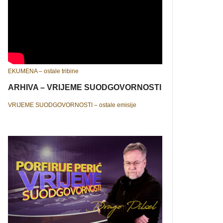
EKUMENA – ostale tribine
ARHIVA – VRIJEME SUODGOVORNOSTI
VRIJEME SUODGOVORNOSTI – ostale emisije