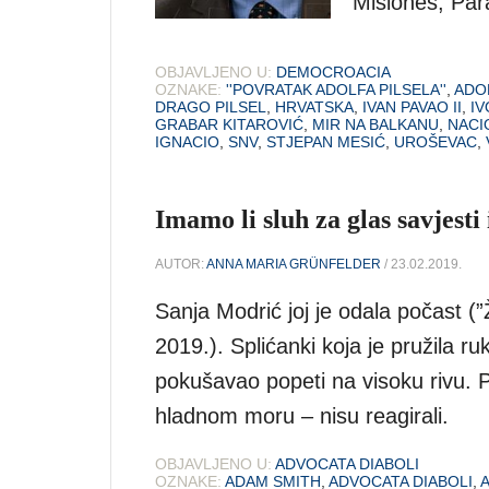
Misiones, Para
OBJAVLJENO U:
DEMOCROACIA
OZNAKE:
''POVRATAK ADOLFA PILSELA''
,
ADO
DRAGO PILSEL
,
HRVATSKA
,
IVAN PAVAO II
,
IV
GRABAR KITAROVIĆ
,
MIR NA BALKANU
,
NACI
IGNACIO
,
SNV
,
STJEPAN MESIĆ
,
UROŠEVAC
,
Imamo li sluh za glas savjesti 
AUTOR:
ANNA MARIA GRÜNFELDER
/ 23.02.2019.
Sanja Modrić joj je odala počast (”Ž
2019.). Splićanki koja je pružila 
pokušavao popeti na visoku rivu. Pr
hladnom moru – nisu reagirali.
OBJAVLJENO U:
ADVOCATA DIABOLI
OZNAKE:
ADAM SMITH
,
ADVOCATA DIABOLI
,