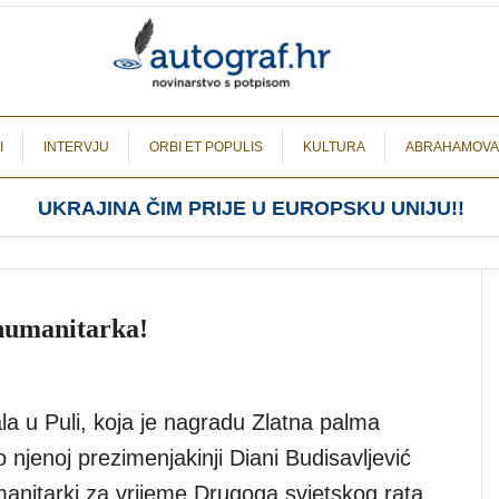
I
INTERVJU
ORBI ET POPULIS
KULTURA
ABRAHAMOVA
UKRAJINA ČIM PRIJE U EUROPSKU UNIJU!!
 humanitarka!
ala u Puli, koja je nagradu Zlatna palma
o njenoj prezimenjakinji Diani Budisavljević
anitarki za vrijeme Drugoga svjetskog rata,