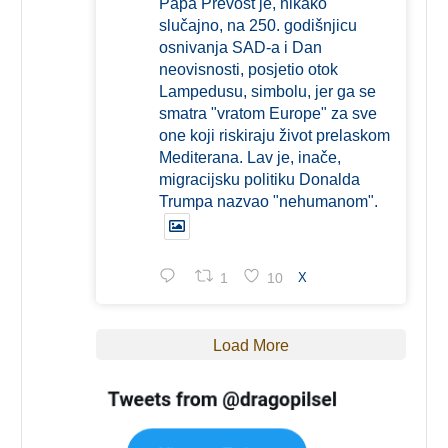
Papa Prevost je, nikako
slučajno, na 250. godišnjicu
osnivanja SAD-a i Dan
neovisnosti, posjetio otok
Lampedusu, simbolu, jer ga se
smatra "vratom Europe" za sve
one koji riskiraju život prelaskom
Mediterana. Lav je, inače,
migracijsku politiku Donalda
Trumpa nazvao "nehumanom".
1
10
X
Load More