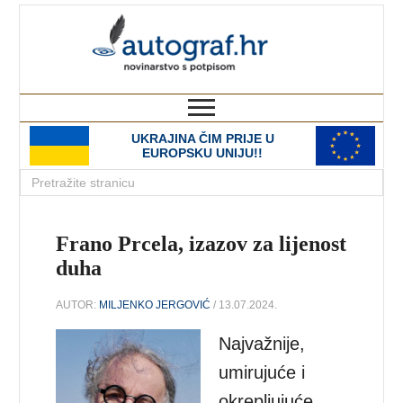
autograf.hr
novinarstvo s potpisom
UKRAJINA ČIM PRIJE U
EUROPSKU UNIJU!!
Frano Prcela, izazov za lijenost
duha
AUTOR:
MILJENKO JERGOVIĆ
/ 13.07.2024.
Najvažnije,
umirujuće i
okrepljujuće