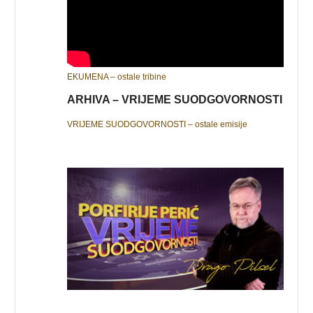
EKUMENA – ostale tribine
ARHIVA – VRIJEME SUODGOVORNOSTI
VRIJEME SUODGOVORNOSTI – ostale emisije