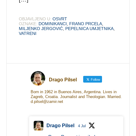
OBJAVLJENO U:
OSVRT
OZNAKE:
DOMINIKANCI
,
FRANO PRCELA
,
MILJENKO JERGOVIĆ
,
PEPELNICA UMJETNIKA
,
VATRENI
Drago Pilsel
Follow
Born in 1962 in Buenos Aires, Argentina. Lives in
Zagreb, Croatia. Journalist and Theologian. Married.
d.pilsel@zamir.net
Drago Pilsel
4 Jul