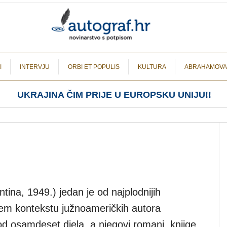
I
INTERVJU
ORBI ET POPULIS
KULTURA
ABRAHAMOVA
UKRAJINA ČIM PRIJE U EUROPSKU UNIJU!!
tina, 1949.) jedan je od najplodnijih
širem kontekstu južnoameričkih autora
od osamdeset djela, a njegovi romani, knjige