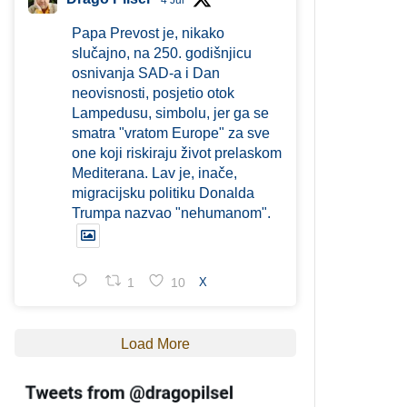
4 Jul
Papa Prevost je, nikako
slučajno, na 250. godišnjicu
osnivanja SAD-a i Dan
neovisnosti, posjetio otok
Lampedusu, simbolu, jer ga se
smatra "vratom Europe" za sve
one koji riskiraju život prelaskom
Mediterana. Lav je, inače,
migracijsku politiku Donalda
Trumpa nazvao "nehumanom".
1
10
X
Load More