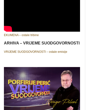
EKUMENA – ostale tribine
ARHIVA – VRIJEME SUODGOVORNOSTI
VRIJEME SUODGOVORNOSTI – ostale emisije