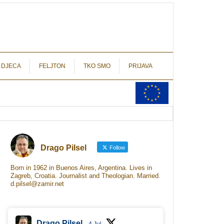
autograf.hr
novinarstvo s potpisom
 DJECA
FELJTON
TKO SMO
PRIJAVA
Drago Pilsel
Follow
Born in 1962 in Buenos Aires, Argentina. Lives in
Zagreb, Croatia. Journalist and Theologian. Married.
d.pilsel@zamir.net
Drago Pilsel