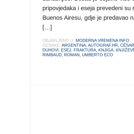
pripovjedaka i eseja prevedeni su n
Buenos Airesu, gdje je predavao n
[…]
OBJAVLJENO U:
MODERNA VREMENA INFO
OZNAKE:
ARGENTINA
,
AUTOGRAF.HR
,
CÉSAR
DUHOVI
,
ESEJ
,
FRAKTURA
,
KNJIGA
,
KNJIŽEV
RIMBAUD
,
ROMAN
,
UMBERTO ECO