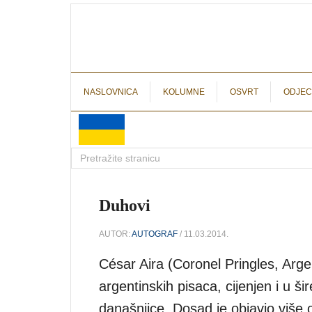
NASLOVNICA
KOLUMNE
OSVRT
ODJEC
Duhovi
AUTOR:
AUTOGRAF
/ 11.03.2014.
César Aira (Coronel Pringles, Argen
argentinskih pisaca, cijenjen i u 
današnjice. Dosad je objavio više 