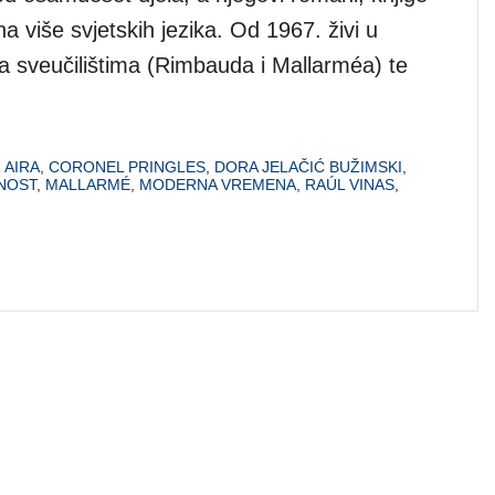
a više svjetskih jezika. Od 1967. živi u
a sveučilištima (Rimbauda i Mallarméa) te
 AIRA
,
CORONEL PRINGLES
,
DORA JELAČIĆ BUŽIMSKI
,
NOST
,
MALLARMÉ
,
MODERNA VREMENA
,
RAÚL VINAS
,