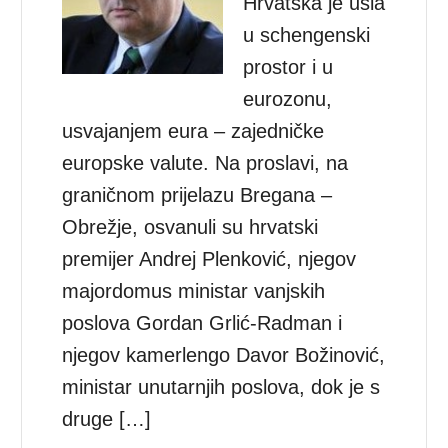
Hrvatska je ušla
u schengenski
prostor i u
eurozonu,
usvajanjem eura – zajedničke
europske valute. Na proslavi, na
graničnom prijelazu Bregana –
Obrežje, osvanuli su hrvatski
premijer Andrej Plenković, njegov
majordomus ministar vanjskih
poslova Gordan Grlić-Radman i
njegov kamerlengo Davor Božinović,
ministar unutarnjih poslova, dok je s
druge […]