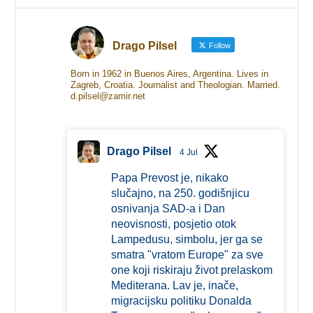
Drago Pilsel
Follow
Born in 1962 in Buenos Aires, Argentina. Lives in
Zagreb, Croatia. Journalist and Theologian. Married.
d.pilsel@zamir.net
Drago Pilsel
4 Jul
Papa Prevost je, nikako
slučajno, na 250. godišnjicu
osnivanja SAD-a i Dan
neovisnosti, posjetio otok
Lampedusu, simbolu, jer ga se
smatra "vratom Europe" za sve
one koji riskiraju život prelaskom
Mediterana. Lav je, inače,
migracijsku politiku Donalda