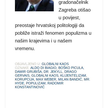
gradonačelnik
Zagreba otišao
u povijest,
preostaje hrvatskoj politologiji da
pobliže istraži fenomen populizma u
našim krajevima i u našem
vremenu.
OBJAVLJENO U:
GLOBALNI KAOS
OZNAKE:
ALDO DI BIAGIO
,
BOŠKO PICULA
,
DAMIR GRUBIŠA
,
DR. JEKYLL
,
DRAGO
GERVAIS
,
GLOBALNI KAOS
,
KLIJENTELIZAM
,
KORUPCIJA
,
MAX WEBER
,
MILAN BANDIĆ
,
MR.
HYDE
,
POPULIZAM
,
RADOMIR
KONSTANTINOVIĆ