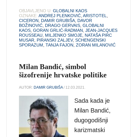
OBJAVLJENO U:
GLOBALNI KAOS
OZNAKE:
ANDREJ PLENKOVIĆ
,
ARISTOTEL
,
CICERON
,
DAMIR GRUBIŠA
,
DAVOR
BOŽINOVIĆ
,
DRAGO GERVAIS
,
GLOBALNI
KAOS
,
GORAN GRLIĆ-RADMAN
,
JEAN-JACQUES
ROUSSEAU
,
MILJENKO SMOJE
,
NATAŠA PIRC
MUSAR
,
PIRANSKI ZALJEV
,
SCHENGENSKI
SPORAZUM
,
TANJA FAJON
,
ZORAN MILANOVIĆ
Milan Bandić, simbol
šizofrenije hrvatske politike
AUTOR:
DAMIR GRUBIŠA
/ 12.03.2021.
Sada kada je
Milan Bandić,
dugogodišnji
karizmatski