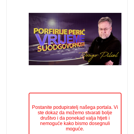
Postanite podupiratelj našega portala. Vi
ste dokaz da možemo stvarati bolje
društvo i da ponekad valja htjeti i
nemoguće kako bismo dosegnuli
moguće.