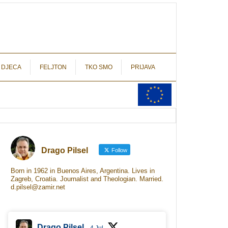
autograf.hr
novinarstvo s potpisom
 DJECA
FELJTON
TKO SMO
PRIJAVA
Drago Pilsel
Follow
Born in 1962 in Buenos Aires, Argentina. Lives in
Zagreb, Croatia. Journalist and Theologian. Married.
d.pilsel@zamir.net
Drago Pilsel