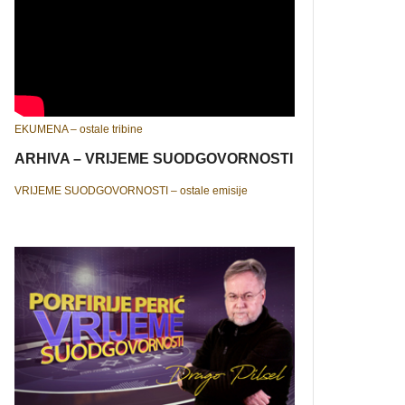
EKUMENA – ostale tribine
ARHIVA – VRIJEME SUODGOVORNOSTI
VRIJEME SUODGOVORNOSTI – ostale emisije