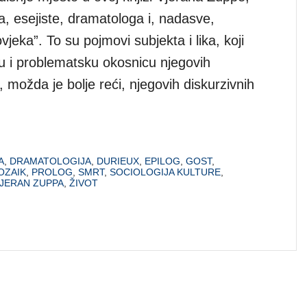
a, esejiste, dramatologa i, nadasve,
vjeka”. To su pojmovi subjekta i lika, koji
u i problematsku okosnicu njegovih
i, možda je bolje reći, njegovih diskurzivnih
A
,
DRAMATOLOGIJA
,
DURIEUX
,
EPILOG
,
GOST
,
OZAIK
,
PROLOG
,
SMRT
,
SOCIOLOGIJA KULTURE
,
JERAN ZUPPA
,
ŽIVOT