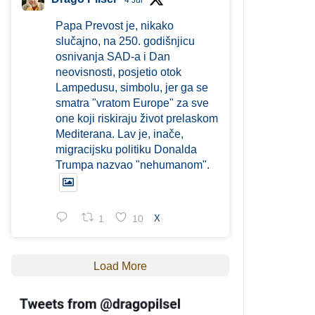
4 Jul
Papa Prevost je, nikako
slučajno, na 250. godišnjicu
osnivanja SAD-a i Dan
neovisnosti, posjetio otok
Lampedusu, simbolu, jer ga se
smatra "vratom Europe" za sve
one koji riskiraju život prelaskom
Mediterana. Lav je, inače,
migracijsku politiku Donalda
Trumpa nazvao "nehumanom".
1
10
X
Load More