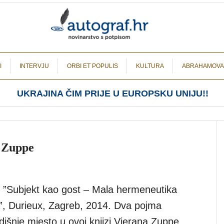
I
INTERVJU
ORBI ET POPULIS
KULTURA
ABRAHAMOVA
UKRAJINA ČIM PRIJE U EUROPSKU UNIJU!!
a Zuppe
 ”Subjekt kao gost – Mala hermeneutika
”, Durieux, Zagreb, 2014. Dva pojma
išnje mjesto u ovoj knjizi Vjerana Zuppe,