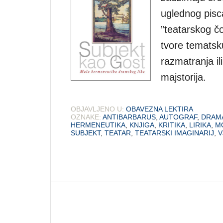
uglednog pisc
”teatarskog čo
tvore tematsk
razmatranja il
majstorija.
OBJAVLJENO U:
OBAVEZNA LEKTIRA
OZNAKE:
ANTIBARBARUS
,
AUTOGRAF
,
DRAM
HERMENEUTIKA
,
KNJIGA
,
KRITIKA
,
LIRIKA
,
M
SUBJEKT
,
TEATAR
,
TEATARSKI IMAGINARIJ
,
V