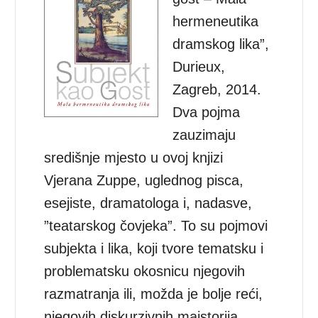
hermeneutika
dramskog lika”,
Durieux,
Zagreb, 2014.
Dva pojma
zauzimaju
središnje mjesto u ovoj knjizi
Vjerana Zuppe, uglednog pisca,
esejiste, dramatologa i, nadasve,
”teatarskog čovjeka”. To su pojmovi
subjekta i lika, koji tvore tematsku i
problematsku okosnicu njegovih
razmatranja ili, možda je bolje reći,
njegovih diskurzivnih majstorija.