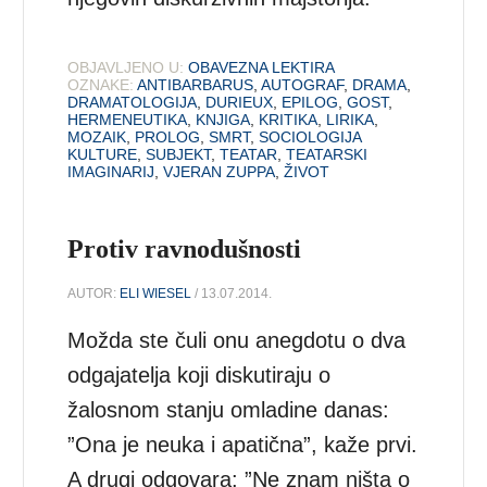
OBJAVLJENO U:
OBAVEZNA LEKTIRA
OZNAKE:
ANTIBARBARUS
,
AUTOGRAF
,
DRAMA
,
DRAMATOLOGIJA
,
DURIEUX
,
EPILOG
,
GOST
,
HERMENEUTIKA
,
KNJIGA
,
KRITIKA
,
LIRIKA
,
MOZAIK
,
PROLOG
,
SMRT
,
SOCIOLOGIJA
KULTURE
,
SUBJEKT
,
TEATAR
,
TEATARSKI
IMAGINARIJ
,
VJERAN ZUPPA
,
ŽIVOT
Protiv ravnodušnosti
AUTOR:
ELI WIESEL
/ 13.07.2014.
Možda ste čuli onu anegdotu o dva
odgajatelja koji diskutiraju o
žalosnom stanju omladine danas:
”Ona je neuka i apatična”, kaže prvi.
A drugi odgovara: ”Ne znam ništa o