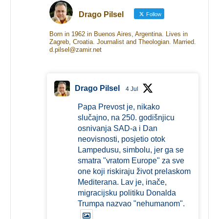
Drago Pilsel
Follow
Born in 1962 in Buenos Aires, Argentina. Lives in
Zagreb, Croatia. Journalist and Theologian. Married.
d.pilsel@zamir.net
Drago Pilsel
4 Jul
Papa Prevost je, nikako
slučajno, na 250. godišnjicu
osnivanja SAD-a i Dan
neovisnosti, posjetio otok
Lampedusu, simbolu, jer ga se
smatra "vratom Europe" za sve
one koji riskiraju život prelaskom
Mediterana. Lav je, inače,
migracijsku politiku Donalda
Trumpa nazvao "nehumanom".