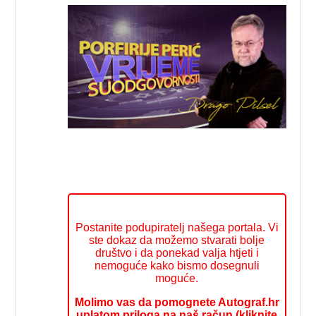
Postanite podupiratelj našega portala. Vi
ste dokaz da možemo stvarati bolje
društvo i da ponekad valja htjeti i
nemoguće kako bismo dosegnuli
moguće.
Molimo vas da pomognete Autograf.hr
uplatom priloga na naš račun (kliknite