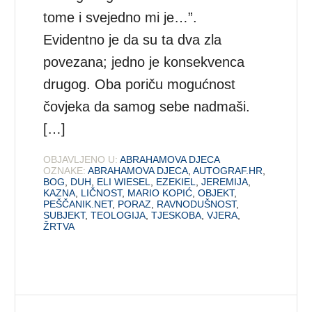
tome i svejedno mi je…”.
Evidentno je da su ta dva zla
povezana; jedno je konsekvenca
drugog. Oba poriču mogućnost
čovjeka da samog sebe nadmaši.
[…]
OBJAVLJENO U:
ABRAHAMOVA DJECA
OZNAKE:
ABRAHAMOVA DJECA
,
AUTOGRAF.HR
,
BOG
,
DUH
,
ELI WIESEL
,
EZEKIEL
,
JEREMIJA
,
KAZNA
,
LIČNOST
,
MARIO KOPIĆ
,
OBJEKT
,
PEŠČANIK.NET
,
PORAZ
,
RAVNODUŠNOST
,
SUBJEKT
,
TEOLOGIJA
,
TJESKOBA
,
VJERA
,
ŽRTVA