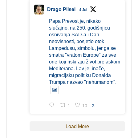
Drago Pilsel
4 Jul
Papa Prevost je, nikako
slučajno, na 250. godišnjicu
osnivanja SAD-a i Dan
neovisnosti, posjetio otok
Lampedusu, simbolu, jer ga se
smatra "vratom Europe" za sve
one koji riskiraju život prelaskom
Mediterana. Lav je, inače,
migracijsku politiku Donalda
Trumpa nazvao "nehumanom".
1
10
X
Load More