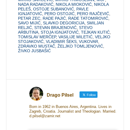
NADA RADAKOVIĆ
,
NIKOLA MIOKOVIĆ
,
NIKOLA
PELEŠ
,
OSTOJE SUBANOVIĆ
,
PAVLE
IGNJATOVIĆ
,
PERO OSTOJIĆ
,
PERO RAJČEVIĆ
,
PETAR ZEC
,
RADE PAJIĆ
,
RADE TATOMIROVIĆ
,
SAVO MIJIĆ
,
SLAVKO DEGORICIJA
,
SMILJAN
RELJIĆ
,
STEVAN BRAJENOVIĆ
,
STEVO
ARBUTINA
,
STOJA IGNJATOVIĆ
,
TEJKAN KUTIĆ
,
TOMISLAV MERČEP
,
VASILIJE MILETIĆ
,
VELJKO
STOJAKOVIĆ
,
VLADIMIR ŠEKS
,
VUKOVAR
,
ZDRAVKO MUSTAČ
,
ŽELJKO TOMLJENOVIĆ
,
ŽIVKO JUSBAŠIĆ
Drago Pilsel
Follow
Born in 1962 in Buenos Aires, Argentina. Lives in
Zagreb, Croatia. Journalist and Theologian. Married.
d.pilsel@zamir.net