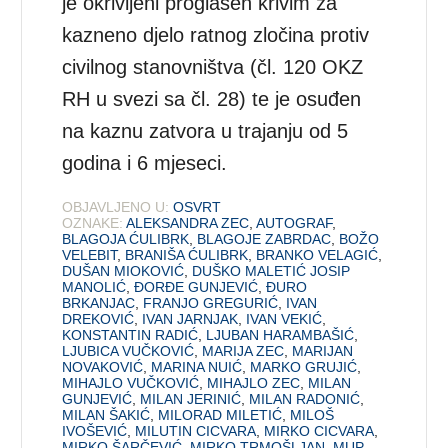
je okrivljeni proglašen krivim za
kazneno djelo ratnog zločina protiv
civilnog stanovništva (čl. 120 OKZ
RH u svezi sa čl. 28) te je osuđen
na kaznu zatvora u trajanju od 5
godina i 6 mjeseci.
OBJAVLJENO U:
OSVRT
OZNAKE:
ALEKSANDRA ZEC
,
AUTOGRAF
,
BLAGOJA ĆULIBRK
,
BLAGOJE ZABRDAC
,
BOŽO
VELEBIT
,
BRANIŠA ĆULIBRK
,
BRANKO VELAGIĆ
,
DUŠAN MIOKOVIĆ
,
DUŠKO MALETIĆ JOSIP
MANOLIĆ
,
ĐORĐE GUNJEVIĆ
,
ĐURO
BRKANJAC
,
FRANJO GREGURIĆ
,
IVAN
DREKOVIĆ
,
IVAN JARNJAK
,
IVAN VEKIĆ
,
KONSTANTIN RADIĆ
,
LJUBAN HARAMBAŠIĆ
,
LJUBICA VUČKOVIĆ
,
MARIJA ZEC
,
MARIJAN
NOVAKOVIĆ
,
MARINA NUIĆ
,
MARKO GRUJIĆ
,
MIHAJLO VUČKOVIĆ
,
MIHAJLO ZEC
,
MILAN
GUNJEVIĆ
,
MILAN JERINIĆ
,
MILAN RADONIĆ
,
MILAN ŠAKIĆ
,
MILORAD MILETIĆ
,
MILOŠ
IVOŠEVIĆ
,
MILUTIN CICVARA
,
MIRKO CICVARA
,
MIRKO ŠARČEVIĆ
,
MIRKO TRMOŠLJAN
,
MUP
,