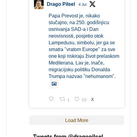
Drago Pilsel
4 Jul
Papa Prevost je, nikako
slučajno, na 250. godišnjicu
osnivanja SAD-a i Dan
neovisnosti, posjetio otok
Lampedusu, simbolu, jer ga se
smatra "vratom Europe" za sve
one koji riskiraju život prelaskom
Mediterana. Lav je, inače,
migracijsku politiku Donalda
Trumpa nazvao "nehumanom".
1
10
X
Load More