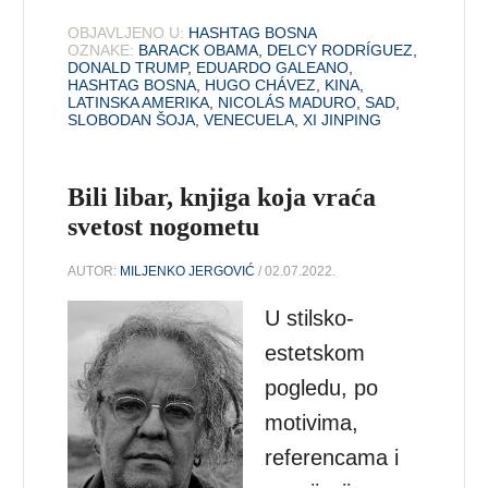
OBJAVLJENO U:
HASHTAG BOSNA
OZNAKE:
BARACK OBAMA
,
DELCY RODRÍGUEZ
,
DONALD TRUMP
,
EDUARDO GALEANO
,
HASHTAG BOSNA
,
HUGO CHÁVEZ
,
KINA
,
LATINSKA AMERIKA
,
NICOLÁS MADURO
,
SAD
,
SLOBODAN ŠOJA
,
VENECUELA
,
XI JINPING
Bili libar, knjiga koja vraća
svetost nogometu
AUTOR:
MILJENKO JERGOVIĆ
/ 02.07.2022.
U stilsko-
estetskom
pogledu, po
motivima,
referencama i