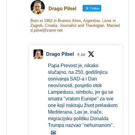
Drago Pilsel
Follow
Born in 1962 in Buenos Aires, Argentina. Lives in
Zagreb, Croatia. Journalist and Theologian. Married.
d.pilsel@zamir.net
Drago Pilsel
4 Jul
Papa Prevost je, nikako
slučajno, na 250. godišnjicu
osnivanja SAD-a i Dan
neovisnosti, posjetio otok
Lampedusu, simbolu, jer ga se
smatra "vratom Europe" za sve
one koji riskiraju život prelaskom
Mediterana. Lav je, inače,
migracijsku politiku Donalda
Trumpa nazvao "nehumanom".