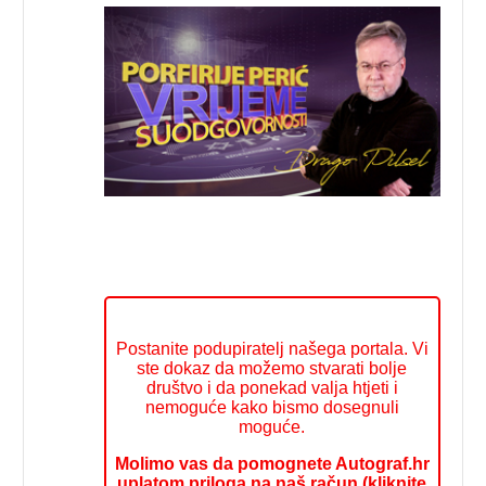
Postanite podupiratelj našega portala. Vi
ste dokaz da možemo stvarati bolje
društvo i da ponekad valja htjeti i
nemoguće kako bismo dosegnuli
moguće.
Molimo vas da pomognete Autograf.hr
uplatom priloga na naš račun (kliknite