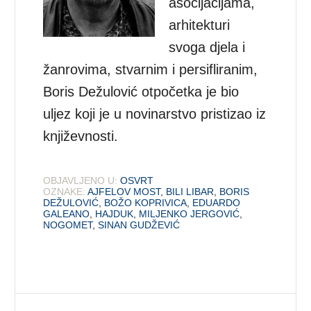
asocijacijama,
arhitekturi
svoga djela i
žanrovima, stvarnim i persifliranim,
Boris Dežulović otpočetka je bio
uljez koji je u novinarstvo pristizao iz
književnosti.
OBJAVLJENO U:
OSVRT
OZNAKE:
AJFELOV MOST
,
BILI LIBAR
,
BORIS
DEŽULOVIĆ
,
BOŽO KOPRIVICA
,
EDUARDO
GALEANO
,
HAJDUK
,
MILJENKO JERGOVIĆ
,
NOGOMET
,
SINAN GUDŽEVIĆ