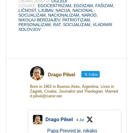
OBJAVLJENO U:
OGLEDI
OZNAKE:
EGOCENTRIZAM
,
EGOIZAM
,
FAŠIZAM
,
LIČNOST
,
LJUBAV
,
NACIJA
,
NACIONAL-
SOCIJALIZAM
,
NACIONALIZAM
,
NAROD
,
NIKOLAJ BERDJAJEV
,
PATRIOTIZAM
,
PERSONALIZAM
,
RAT
,
SOCIJALIZAM
,
VLADIMIR
SOLOVJOV
Drago Pilsel
Follow
Born in 1962 in Buenos Aires, Argentina. Lives in
Zagreb, Croatia. Journalist and Theologian. Married.
d.pilsel@zamir.net
Drago Pilsel
4 Jul
Papa Prevost je, nikako