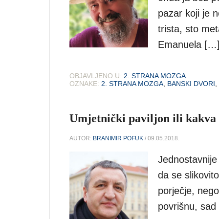
pazar koji je 
trista, sto me
Emanuela […
OBJAVLJENO U:
2. STRANA MOZGA
OZNAKE:
2. STRANA MOZGA
,
BANSKI DVORI
,
Umjetnički paviljon ili kakva
AUTOR:
BRANIMIR POFUK
/ 09.05.2018.
Jednostavnije
da se slikovito
porječje, nego 
povrišnu, sad