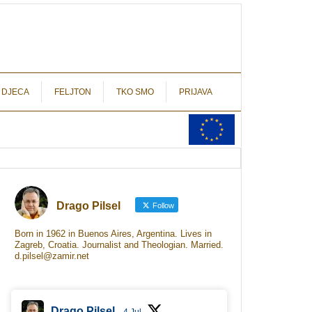
autograf.hr
novinarstvo s potpisom
 DJECA
FELJTON
TKO SMO
PRIJAVA
Drago Pilsel
Follow
Born in 1962 in Buenos Aires, Argentina. Lives in
Zagreb, Croatia. Journalist and Theologian. Married.
d.pilsel@zamir.net
Drago Pilsel