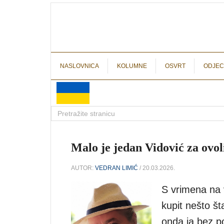
NASLOVNICA
KOLUMNE
OSVRT
ODJEC
Malo je jedan Vidović za ovo
AUTOR:
VEDRAN LIMIĆ
/ 20.03.2026.
S vrimena na 
kupit nešto št
onda ja bez p