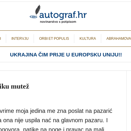
I
INTERVJU
ORBI ET POPULIS
KULTURA
ABRAHAMOVA
UKRAJINA ČIM PRIJE U EUROPSKU UNIJU!!
liku mutež
vrime moja jedina me zna poslat na pazarić
a ona nije uspila nać na glavnom pazaru. I
ogovora, patike na noge i pravac na mali