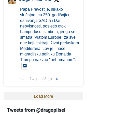
4 Jul
Papa Prevost je, nikako
slučajno, na 250. godišnjicu
osnivanja SAD-a i Dan
neovisnosti, posjetio otok
Lampedusu, simbolu, jer ga se
smatra "vratom Europe" za sve
one koji riskiraju život prelaskom
Mediterana. Lav je, inače,
migracijsku politiku Donalda
Trumpa nazvao "nehumanom".
1
10
X
Load More