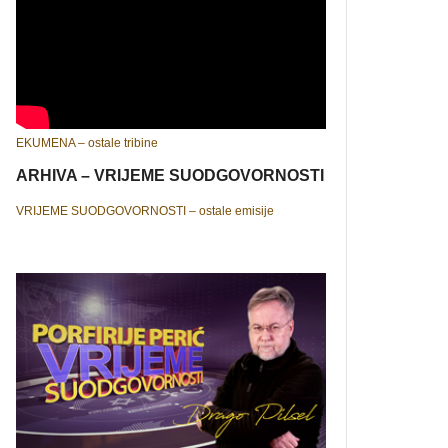
EKUMENA – ostale tribine
ARHIVA – VRIJEME SUODGOVORNOSTI
VRIJEME SUODGOVORNOSTI – ostale emisije