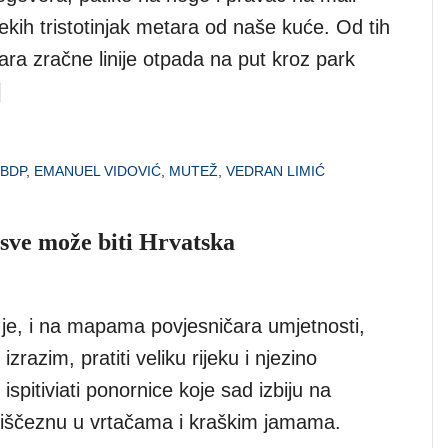
nekih tristotinjak metara od naše kuće. Od tih
tara zračne linije otpada na put kroz park
]
BDP
,
EMANUEL VIDOVIĆ
,
MUTEŽ
,
VEDRAN LIMIĆ
 sve može biti Hrvatska
 je, i na mapama povjesničara umjetnosti,
 izrazim, pratiti veliku rijeku i njezino
ispitiviati ponornice koje sad izbiju na
 iščeznu u vrtačama i kraškim jamama.