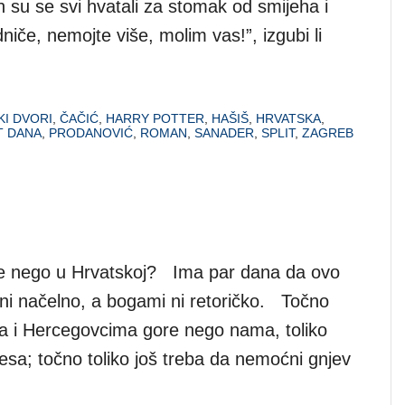
h su se svi hvatali za stomak od smijeha i
dniče, nemojte više, molim vas!”, izgubi li
KI DVORI
,
ČAČIĆ
,
HARRY POTTER
,
HAŠIŠ
,
HRVATSKA
,
T DANA
,
PRODANOVIĆ
,
ROMAN
,
SANADER
,
SPLIT
,
ZAGREB
ore nego u Hrvatskoj? Ima par dana da ovo
e ni načelno, a bogami ni retoričko. Točno
ma i Hercegovcima gore nego nama, toliko
ijesa; točno toliko još treba da nemoćni gnjev