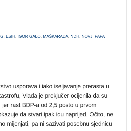
RG
,
ESIH
,
IGOR GALO
,
MAŠKARADA
,
NDH
,
NOVJ
,
PAPA
tvo usporava i iako iseljavanje prerasta u
astrofu, Vlada je prekjučer ocijenila da su
, jer rast BDP-a od 2,5 posto u prvom
kazuje da stvari ipak idu naprijed. Očito, ne
tno mijenjati, pa ni sazivati posebnu sjednicu