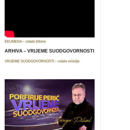
EKUMENA – ostale tribine
ARHIVA – VRIJEME SUODGOVORNOSTI
VRIJEME SUODGOVORNOSTI – ostale emisije