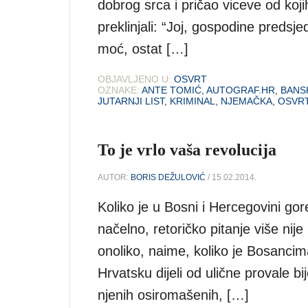
dobrog srca i pričao viceve od koji
preklinjali: “Joj, gospodine predsje
moć, ostat […]
OBJAVLJENO U:
OSVRT
OZNAKE:
ANTE TOMIĆ
,
AUTOGRAF.HR
,
BANS
JUTARNJI LIST
,
KRIMINAL
,
NJEMAČKA
,
OSVR
To je vrlo vaša revolucija
AUTOR:
BORIS DEŽULOVIĆ
/ 15.02.2014.
Koliko je u Bosni i Hercegovini g
načelno, retoričko pitanje više nij
onoliko, naime, koliko je Bosanci
Hrvatsku dijeli od ulične provale b
njenih osiromašenih, […]