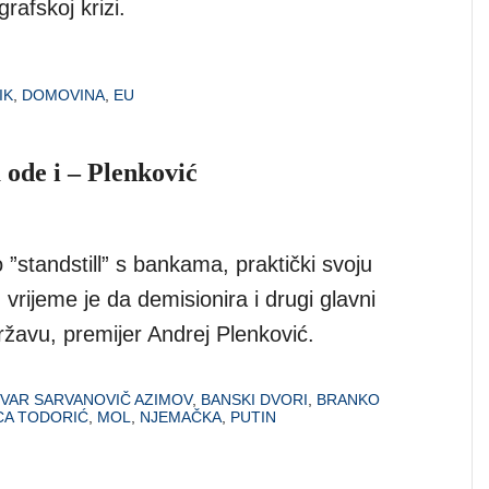
afskoj krizi.
IK
,
DOMOVINA
,
EU
 ode i – Plenković
 ”standstill” s bankama, praktički svoju
vrijeme je da demisionira i drugi glavni
ržavu, premijer Andrej Plenković.
VAR SARVANOVIČ AZIMOV
,
BANSKI DVORI
,
BRANKO
ICA TODORIĆ
,
MOL
,
NJEMAČKA
,
PUTIN