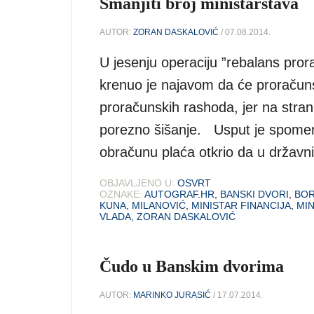
Smanjiti broj ministarstava
AUTOR:
ZORAN DASKALOVIĆ
/ 07.08.2014.
U jesenju operaciju ”rebalans pror
krenuo je najavom da će proračuns
proračunskih rashoda, jer na stra
porezno šišanje. Usput je spomen
obračunu plaća otkrio da u državn
OBJAVLJENO U:
OSVRT
OZNAKE:
AUTOGRAF.HR
,
BANSKI DVORI
,
BOR
KUNA
,
MILANOVIĆ
,
MINISTAR FINANCIJA
,
MI
VLADA
,
ZORAN DASKALOVIĆ
Čudo u Banskim dvorima
AUTOR:
MARINKO JURASIĆ
/ 17.07.2014.