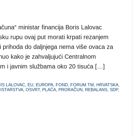
ačuna“ ministar financija Boris Lalovac
ku rupu ovaj put morati krpati rezanjem
ni prihoda do daljnjega nema više ovaca za
uo kako je zahvaljujući Centralnom
im i javnim službama oko 20 tisuća […]
IS LALOVAC
,
EU
,
EUROPA
,
FOND
,
FORUM.TM
,
HRVATSKA
,
NISTARSTVA
,
OSVRT
,
PLAĆA
,
PRORAČUN
,
REBALANS
,
SDP
,