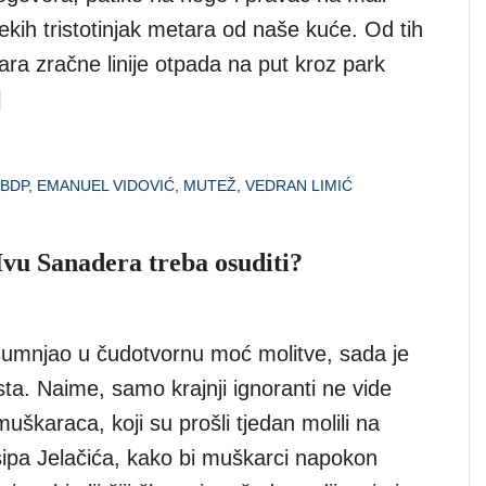
nekih tristotinjak metara od naše kuće. Od tih
tara zračne linije otpada na put kroz park
]
BDP
,
EMANUEL VIDOVIĆ
,
MUTEŽ
,
VEDRAN LIMIĆ
 Ivu Sanadera treba osuditi?
sumnjao u čudotvornu moć molitve, sada je
ta. Naime, samo krajnji ignoranti ne vide
škaraca, koji su prošli tjedan molili na
ipa Jelačića, kako bi muškarci napokon