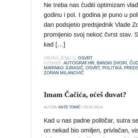
Ne treba nas čuditi optimizam vlada
godinu i pol. I godina je puno u pol
dan podsjetio predsjednik Vlade Zo
promijenio svoj nekoć čvrst stav. 
kad […]
OBJAVLJENO U:
OSVRT
OZNAKE:
AUTOGRAF.HR
,
BANSKI DVORI
,
ČU
MARINKO JURASIĆ
,
OSVRT
,
POLITIKA
,
PREDS
ZORAN MILANOVIĆ
Imam Čačića, oćeš duvat?
AUTOR:
ANTE TOMIĆ
/ 26.02.2014.
Kad u nas padne političar, sutra se
on nekad bio omiljen, privlačan, vis