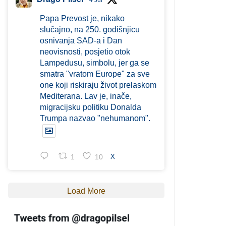
4 Jul
Papa Prevost je, nikako
slučajno, na 250. godišnjicu
osnivanja SAD-a i Dan
neovisnosti, posjetio otok
Lampedusu, simbolu, jer ga se
smatra "vratom Europe" za sve
one koji riskiraju život prelaskom
Mediterana. Lav je, inače,
migracijsku politiku Donalda
Trumpa nazvao "nehumanom".
1
10
X
Load More