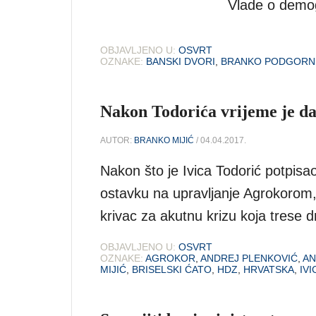
Vlade o demogr
OBJAVLJENO U:
OSVRT
OZNAKE:
BANSKI DVORI
,
BRANKO PODGORN
Nakon Todorića vrijeme je da
AUTOR:
BRANKO MIJIĆ
/ 04.04.2017.
Nakon što je Ivica Todorić potpisao
ostavku na upravljanje Agrokorom, 
krivac za akutnu krizu koja trese d
OBJAVLJENO U:
OSVRT
OZNAKE:
AGROKOR
,
ANDREJ PLENKOVIĆ
,
AN
MIJIĆ
,
BRISELSKI ĆATO
,
HDZ
,
HRVATSKA
,
IV