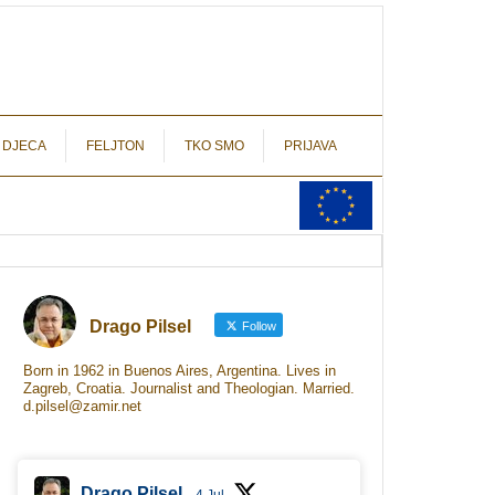
autograf.hr
novinarstvo s potpisom
 DJECA
FELJTON
TKO SMO
PRIJAVA
Drago Pilsel
Follow
Born in 1962 in Buenos Aires, Argentina. Lives in
Zagreb, Croatia. Journalist and Theologian. Married.
d.pilsel@zamir.net
Drago Pilsel