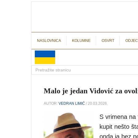
NASLOVNICA
KOLUMNE
OSVRT
ODJEC
Malo je jedan Vidović za ovo
AUTOR:
VEDRAN LIMIĆ
/ 20.03.2026.
S vrimena na 
kupit nešto št
onda ja bez p