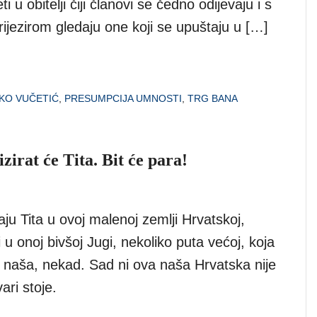
eti u obitelji čiji članovi se čedno odijevaju i s
ijezirom gledaju one koji se upuštaju u […]
KO VUČETIĆ
,
PRESUMPCIJA UMNOSTI
,
TRG BANA
irat će Tita. Bit će para!
ju Tita u ovoj malenoj zemlji Hrvatskoj,
i u onoj bivšoj Jugi, nekoliko puta većoj, koja
a naša, nekad. Sad ni ova naša Hrvatska nije
ari stoje.