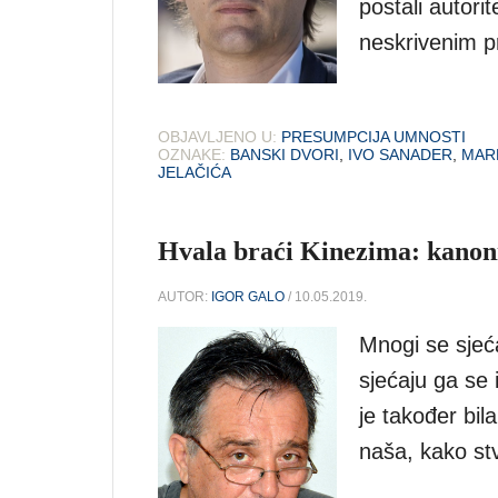
postali autorit
neskrivenim pr
OBJAVLJENO U:
PRESUMPCIJA UMNOSTI
OZNAKE:
BANSKI DVORI
,
IVO SANADER
,
MAR
JELAČIĆA
Hvala braći Kinezima: kanoniz
AUTOR:
IGOR GALO
/ 10.05.2019.
Mnogi se sjeća
sjećaju ga se 
je također bil
naša, kako stv