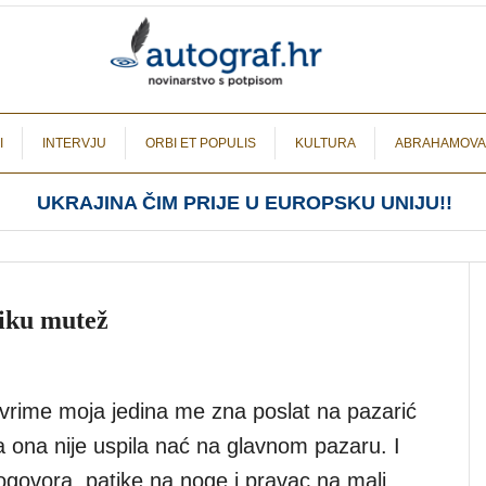
I
INTERVJU
ORBI ET POPULIS
KULTURA
ABRAHAMOVA
UKRAJINA ČIM PRIJE U EUROPSKU UNIJU!!
liku mutež
vrime moja jedina me zna poslat na pazarić
a ona nije uspila nać na glavnom pazaru. I
ogovora, patike na noge i pravac na mali