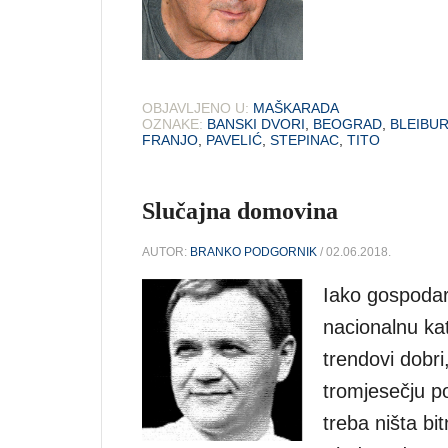
OBJAVLJENO U:
MAŠKARADA
OZNAKE:
BANSKI DVORI
,
BEOGRAD
,
BLEIBU
FRANJO
,
PAVELIĆ
,
STEPINAC
,
TITO
Slučajna domovina
AUTOR:
BRANKO PODGORNIK
/ 02.06.2018.
Iako gospodars
nacionalnu kat
trendovi dobri
tromjesečju po
treba ništa bi