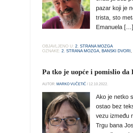
pazar koji je 
trista, sto me
Emanuela […
OBJAVLJENO U:
2. STRANA MOZGA
OZNAKE:
2. STRANA MOZGA
,
BANSKI DVORI
,
Pa tko je uopće i pomislio da
AUTOR:
MARKO VUČETIĆ
/ 12.10.2022.
Ako je netko 
ostao bez teks
vezu između mu
Trgu bana Jos