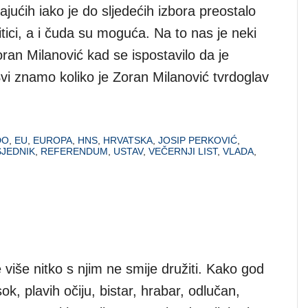
jućih iako je do sljedećih izbora preostalo
itici, a i čuda su moguća. Na to nas je neki
ran Milanović kad se ispostavilo da je
Svi znamo koliko je Zoran Milanović tvrdoglav
DO
,
EU
,
EUROPA
,
HNS
,
HRVATSKA
,
JOSIP PERKOVIĆ
,
JEDNIK
,
REFERENDUM
,
USTAV
,
VEČERNJI LIST
,
VLADA
,
 više nitko s njim ne smije družiti. Kako god
ok, plavih očiju, bistar, hrabar, odlučan,