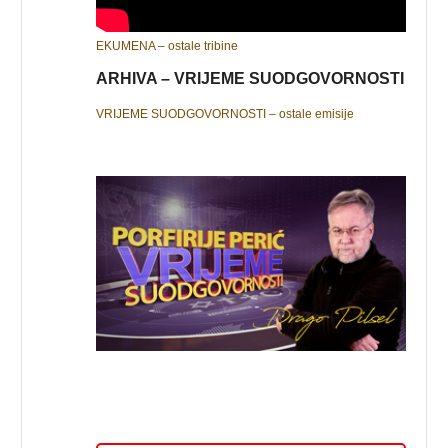
EKUMENA – ostale tribine
ARHIVA – VRIJEME SUODGOVORNOSTI
VRIJEME SUODGOVORNOSTI – ostale emisije