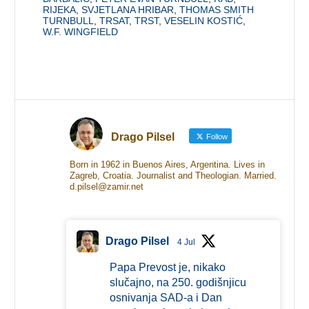
RIJEKA
,
SVJETLANA HRIBAR
,
THOMAS SMITH
TURNBULL
,
TRSAT
,
TRST
,
VESELIN KOSTIĆ
,
W.F. WINGFIELD
Drago Pilsel
Follow
Born in 1962 in Buenos Aires, Argentina. Lives in
Zagreb, Croatia. Journalist and Theologian. Married.
d.pilsel@zamir.net
Drago Pilsel
4 Jul
Papa Prevost je, nikako
slučajno, na 250. godišnjicu
osnivanja SAD-a i Dan