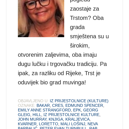
zaostaje za
Trstom? Oba
grada
smještena su u
širokim,
otvorenim zaljevima, oba imaju
dugu lučku i trgovačku tradiciju. Pa
ipak, za razliku od Rijeke, Trst je
oduvijek bio grad muvinga!
OBJAVLJENO U:
IZ PRIJESTOLNICE (KULTURE)
OZNAKE:
BAKAR
,
CRES
,
EDMUND SPENCER
,
EMILY ANNE STRANGFORD
,
EPK
,
GEORG
GLEIG
,
HILL
,
IZ PRIJESTOLNICE KULTURE
,
JOHN MURRAY
,
KNJIGA
,
KRALJEVICA
,
KVARNER
,
LORETTO
,
MALI LOŠINJ
,
NEVA
BARBALIĆ
,
PETER EVAN TURNBULL
,
RAB
,