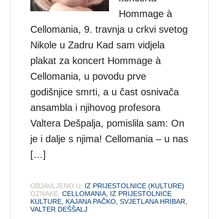
Hommage à
Cellomania, 9. travnja u crkvi svetog
Nikole u Zadru Kad sam vidjela
plakat za koncert Hommage à
Cellomania, u povodu prve
godišnjice smrti, a u čast osnivača
ansambla i njihovog profesora
Valtera Dešpalja, pomislila sam: On
je i dalje s njima! Cellomania – u nas
[…]
OBJAVLJENO U:
IZ PRIJESTOLNICE (KULTURE)
OZNAKE:
CELLOMANIA
,
IZ PRIJESTOLNICE
KULTURE
,
KAJANA PAČKO
,
SVJETLANA HRIBAR
,
VALTER DEŠŠALJ