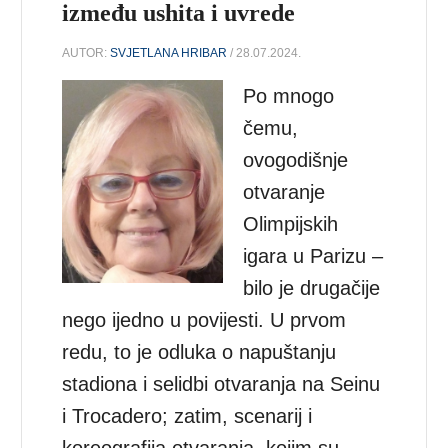
između ushita i uvrede
AUTOR:
SVJETLANA HRIBAR
/ 28.07.2024.
Po mnogo
čemu,
ovogodišnje
otvaranje
Olimpijskih
igara u Parizu –
bilo je drugačije
nego ijedno u povijesti. U prvom
redu, to je odluka o napuštanju
stadiona i selidbi otvaranja na Seinu
i Trocadero; zatim, scenarij i