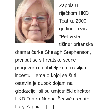
Zappia u
riječkom HKD
Teatru, 2000.
godine, režirao
”Pet vrsta
tišine” britanske
dramatičarke Shelagh Stephenson,
prvi put se s hrvatske scene
progovorilo o obiteljskom nasilju i
incestu. Tema o kojoj se šuti –
ostavila je dubok dojam na
gledatelje, ali su umjetnički direktor
HKD Teatra Nenad Šegvić i redatelj
Lary Zappia – […]