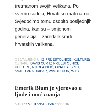
tretmanom svojih velikana. Po
svemu sudeći, Hrvati su mali narod.
Svjedočimo tomu osobito posljednjih
godina, kad su – smjenom
generacija – zaredale smrti
hrvatskih velikana.
OBJAVLJENO U:
IZ PRIJESTOLNICE (KULTURE)
OZNAKE:
DAVIS CUP
,
IZ PRIJESTOLNICE
KULTURE
,
NIKOLA PILIĆ
,
OPATIJA
,
SPLIT
,
SVJETLANA HRIBAR
,
WIMBLEDON
,
WTC
Emerik Blum je vjerovao u
ljude i moć znanja
AUTOR:
SVJETLANA HRIBAR
/ 22.07.2025.