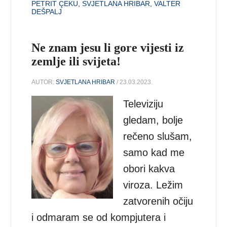
PETRIT ÇEKU
,
SVJETLANA HRIBAR
,
VALTER
DEŠPALJ
Ne znam jesu li gore vijesti iz
zemlje ili svijeta!
AUTOR:
SVJETLANA HRIBAR
/ 23.03.2023.
Televiziju
gledam, bolje
rečeno slušam,
samo kad me
obori kakva
viroza. Ležim
zatvorenih očiju
i odmaram se od kompjutera i