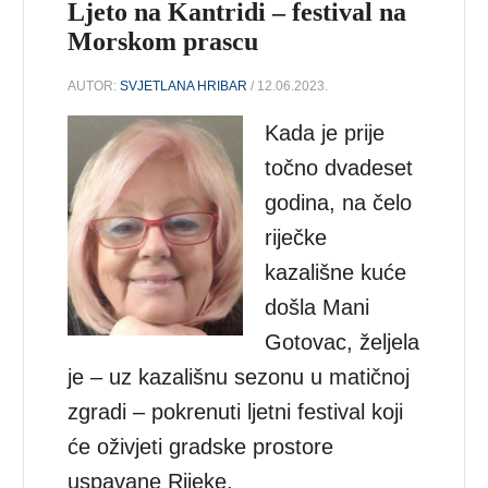
Ljeto na Kantridi – festival na
Morskom prascu
AUTOR:
SVJETLANA HRIBAR
/ 12.06.2023.
Kada je prije
točno dvadeset
godina, na čelo
riječke
kazališne kuće
došla Mani
Gotovac, željela
je – uz kazališnu sezonu u matičnoj
zgradi – pokrenuti ljetni festival koji
će oživjeti gradske prostore
uspavane Rijeke.