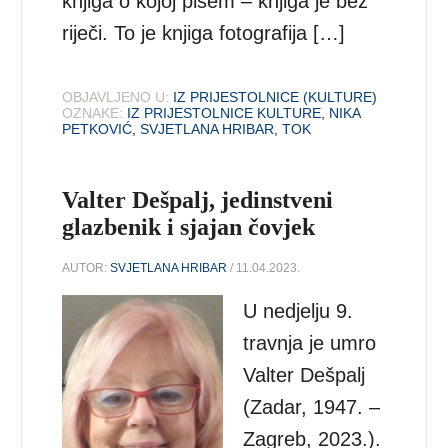
knjiga o kojoj pišem – knjiga je bez
riječi. To je knjiga fotografija […]
OBJAVLJENO U:
IZ PRIJESTOLNICE (KULTURE)
OZNAKE:
IZ PRIJESTOLNICE KULTURE
,
NIKA
PETKOVIĆ
,
SVJETLANA HRIBAR
,
TOK
Valter Dešpalj, jedinstveni
glazbenik i sjajan čovjek
AUTOR:
SVJETLANA HRIBAR
/ 11.04.2023.
U nedjelju 9.
travnja je umro
Valter Dešpalj
(Zadar, 1947. –
Zagreb, 2023.).