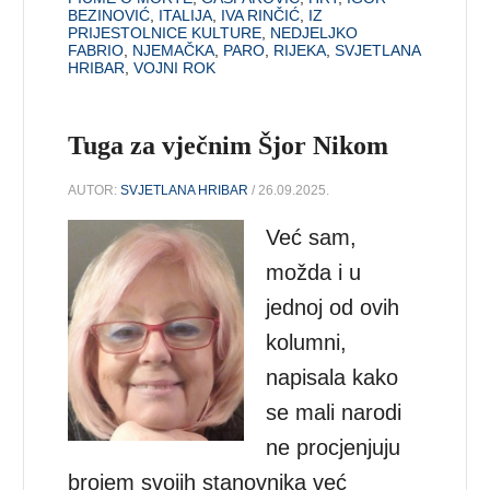
BEZINOVIĆ
,
ITALIJA
,
IVA RINČIĆ
,
IZ
PRIJESTOLNICE KULTURE
,
NEDJELJKO
FABRIO
,
NJEMAČKA
,
PARO
,
RIJEKA
,
SVJETLANA
HRIBAR
,
VOJNI ROK
Tuga za vječnim Šjor Nikom
AUTOR:
SVJETLANA HRIBAR
/ 26.09.2025.
Već sam,
možda i u
jednoj od ovih
kolumni,
napisala kako
se mali narodi
ne procjenjuju
brojem svojih stanovnika već