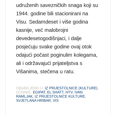
udruženih savezničkih snaga koji su
1944. godine bili stacionirani na
Visu. Sedamdeset i više godina
kasnije, već malobrojni
devedesetogodišnjaci, i dalje
posjećuju svake godine ovaj otok
odajući počast poginulim kolegama,
ali i održavajući prijateljstva s
Višanima, stečena u ratu.
OBJAVLJENO U:
IZ PRIJESTOLNICE (KULTURE)
OZNAKE:
EGIPAT
,
EL SHATT
,
HTV
,
IVAN
RAMLJAK
,
IZ PRIJESTOLNICE KULTURE
,
SVJETLANA HRIBAR
,
VIS