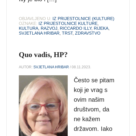
OBJAVLJENO U:
IZ PRIJESTOLNICE (KULTURE)
OZNAKE:
IZ PRIJESTOLNICE KULTURE
,
KULTURA
,
RAZVOJ
,
RICCARDO ILLY
,
RIJEKA
,
SVJETLANA HRIBAR
,
TRST
,
ZDRAVSTVO
Quo vadis, HP?
AUTOR:
SVJETLANA HRIBAR
/ 08.11.2023.
Često se pitam
koji je vrag s
ovim našim
društvom, da
ne kažem
državom. Iako