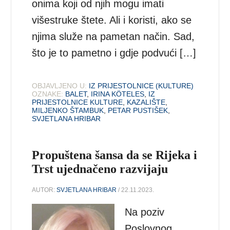
onima koji od njih mogu imati
višestruke štete. Ali i koristi, ako se
njima služe na pametan način. Sad,
što je to pametno i gdje podvući […]
OBJAVLJENO U:
IZ PRIJESTOLNICE (KULTURE)
OZNAKE:
BALET
,
IRINA KÖTELES
,
IZ
PRIJESTOLNICE KULTURE
,
KAZALIŠTE
,
MILJENKO ŠTAMBUK
,
PETAR PUSTIŠEK
,
SVJETLANA HRIBAR
Propuštena šansa da se Rijeka i
Trst ujednačeno razvijaju
AUTOR:
SVJETLANA HRIBAR
/ 22.11.2023.
Na poziv
Poslovnog