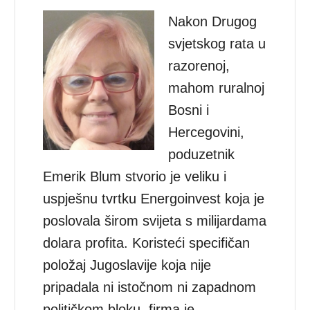
Nakon Drugog
svjetskog rata u
razorenoj,
mahom ruralnoj
Bosni i
Hercegovini,
poduzetnik
Emerik Blum stvorio je veliku i
uspješnu tvrtku Energoinvest koja je
poslovala širom svijeta s milijardama
dolara profita. Koristeći specifičan
položaj Jugoslavije koja nije
pripadala ni istočnom ni zapadnom
političkom bloku, firma je –