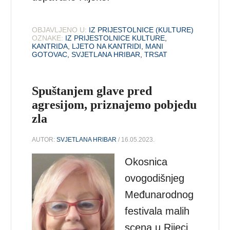
OBJAVLJENO U:
IZ PRIJESTOLNICE (KULTURE)
OZNAKE:
IZ PRIJESTOLNICE KULTURE
,
KANTRIDA
,
LJETO NA KANTRIDI
,
MANI
GOTOVAC
,
SVJETLANA HRIBAR
,
TRSAT
Spuštanjem glave pred
agresijom, priznajemo pobjedu
zla
AUTOR:
SVJETLANA HRIBAR
/ 16.05.2023.
Okosnica
ovogodišnjeg
Međunarodnog
festivala malih
scena u Rijeci,