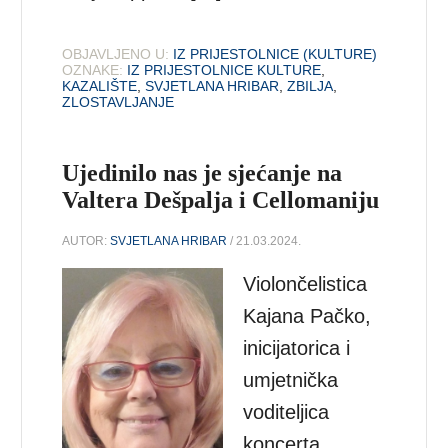
OBJAVLJENO U:
IZ PRIJESTOLNICE (KULTURE)
OZNAKE:
IZ PRIJESTOLNICE KULTURE
,
KAZALIŠTE
,
SVJETLANA HRIBAR
,
ZBILJA
,
ZLOSTAVLJANJE
Ujedinilo nas je sjećanje na
Valtera Dešpalja i Cellomaniju
AUTOR:
SVJETLANA HRIBAR
/ 21.03.2024.
Violončelistica
Kajana Pačko,
inicijatorica i
umjetnička
voditeljica
koncerta