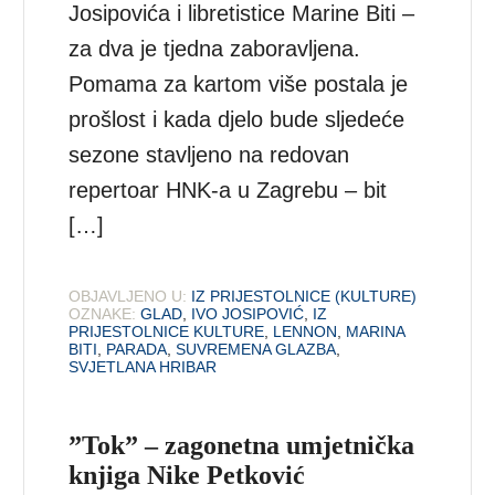
Josipovića i libretistice Marine Biti –
za dva je tjedna zaboravljena.
Pomama za kartom više postala je
prošlost i kada djelo bude sljedeće
sezone stavljeno na redovan
repertoar HNK-a u Zagrebu – bit
[…]
OBJAVLJENO U:
IZ PRIJESTOLNICE (KULTURE)
OZNAKE:
GLAD
,
IVO JOSIPOVIĆ
,
IZ
PRIJESTOLNICE KULTURE
,
LENNON
,
MARINA
BITI
,
PARADA
,
SUVREMENA GLAZBA
,
SVJETLANA HRIBAR
”Tok” – zagonetna umjetnička
knjiga Nike Petković