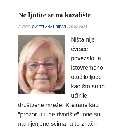
Ne ljutite se na kazalište
AUTOR:
SVJETLANA HRIBAR
/ 29.02.2024.
Ništa nije
čvršće
povezalo, a
istovremeno
otuđilo ljude
kao što su to
učinile
društvene mreže. Kreirane kao
”prozor u tuđe dvorište”, one su
namijenjene svima, a to znači i