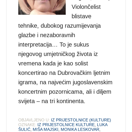
Violončelist
blistave
tehnike, dubokog razumijevanja
glazbe i nezaboravnih
interpretacija… To je sukus
njegovog umjetničkog života iz
vremena kada je kao solist
koncertirao na Dubrovačkim ljetnim
igrama, na najvećim jugoslavenskim
koncertnim pozornicama, ali i diljem
svijeta – na tri kontinenta.
OBJAVLJENO U:
IZ PRIJESTOLNICE (KULTURE)
OZNAKE:
IZ PRIJESTOLNICE KULTURE
,
LUKA
ŠULIĆ
,
MIŠA MAJSKI
,
MONIKA LESKOVAR
,