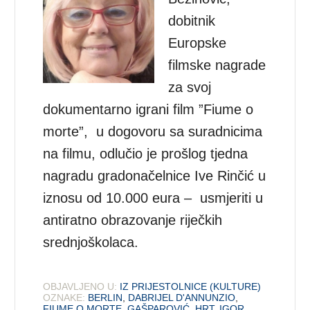
dobitnik
Europske
filmske nagrade
za svoj
dokumentarno igrani film ”Fiume o
morte”, u dogovoru sa suradnicima
na filmu, odlučio je prošlog tjedna
nagradu gradonačelnice Ive Rinčić u
iznosu od 10.000 eura – usmjeriti u
antiratno obrazovanje riječkih
srednjoškolaca.
OBJAVLJENO U:
IZ PRIJESTOLNICE (KULTURE)
OZNAKE:
BERLIN
,
DABRIJEL D'ANNUNZIO
,
FIUME O MORTE
,
GAŠPAROVIĆ
,
HRT
,
IGOR