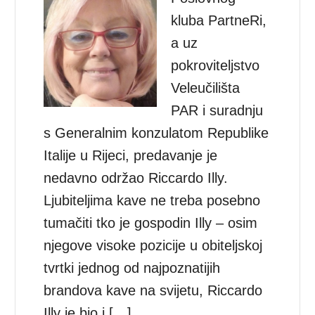
kluba PartneRi,
a uz
pokroviteljstvo
Veleučilišta
PAR i suradnju
s Generalnim konzulatom Republike
Italije u Rijeci, predavanje je
nedavno održao Riccardo Illy.
Ljubiteljima kave ne treba posebno
tumačiti tko je gospodin Illy – osim
njegove visoke pozicije u obiteljskoj
tvrtki jednog od najpoznatijih
brandova kave na svijetu, Riccardo
Illy je bio i […]