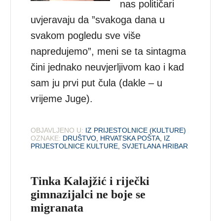
nas političari
uvjeravaju da ”svakoga dana u
svakom pogledu sve više
napredujemo”, meni se ta sintagma
čini jednako neuvjerljivom kao i kad
sam ju prvi put čula (dakle – u
vrijeme Juge).
OBJAVLJENO U:
IZ PRIJESTOLNICE (KULTURE)
OZNAKE:
DRUŠTVO
,
HRVATSKA POŠTA
,
IZ
PRIJESTOLNICE KULTURE
,
SVJETLANA HRIBAR
Tinka Kalajžić i riječki
gimnazijalci ne boje se
migranata