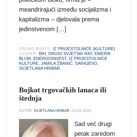
meandrirajući između socijalizma i
kapitalizma – djelovala prema
jedinstvenom […]
OBJAVLJENO U:
IZ PRIJESTOLNICE (KULTURE)
OZNAKE:
BIH
,
DRUGI SVJETSKI RAT
,
EMERIK
BLUM
,
ENERGOINVEST
,
IZ PRIJESTOLNICE
KULTURE
,
JAMILA ŽBANIĆ
,
SARAJEVO
,
SVJETLANA HRIBAR
Bojkot trgovačkih lanaca ili
štednja
AUTOR:
SVJETLANA HRIBAR
/ 03.02.2025.
Sad već drugi
petak zaredom