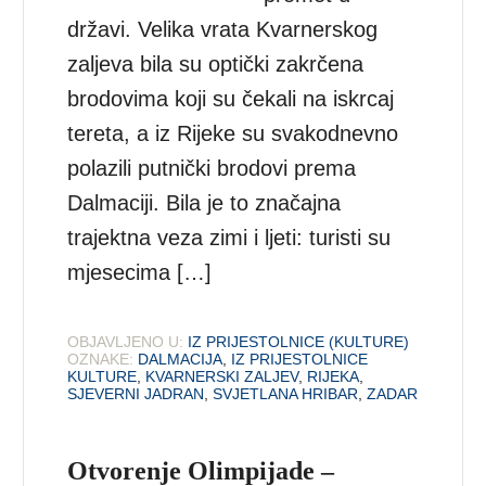
državi. Velika vrata Kvarnerskog
zaljeva bila su optički zakrčena
brodovima koji su čekali na iskrcaj
tereta, a iz Rijeke su svakodnevno
polazili putnički brodovi prema
Dalmaciji. Bila je to značajna
trajektna veza zimi i ljeti: turisti su
mjesecima […]
OBJAVLJENO U:
IZ PRIJESTOLNICE (KULTURE)
OZNAKE:
DALMACIJA
,
IZ PRIJESTOLNICE
KULTURE
,
KVARNERSKI ZALJEV
,
RIJEKA
,
SJEVERNI JADRAN
,
SVJETLANA HRIBAR
,
ZADAR
Otvorenje Olimpijade –