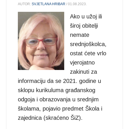
AUTOR:
SVJETLANA HRIBAR
/ 01.08.2023.
Ako u užoj ili
široj obitelji
nemate
srednjoškolca,
ostat ćete vrlo
vjerojatno
zakinuti za
informaciju da se 2021. godine u
sklopu kurikuluma građanskog
odgoja i obrazovanja u srednjim
školama, pojavio predmet Škola i
zajednica (skraćeno ŠiZ).