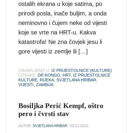
ostalih ekrana u koje satima, po
prirodi posla, inače buljim, a onda
neminovno i čujem neke od vijesti
koje se vrte na HRT-u. Kakva
katastrofa! Ne zna čovjek jesu li
gore vijesti iz zemlje ili […]
OBJAVLJENO U:
IZ PRIJESTOLNICE (KULTURE)
OZNAKE:
DR KONGO
,
HRT
,
IZ PRIJESTOLNICE
KULTURE
,
RIJEKA
,
SVJETLANA HRIBAR
,
VIJESTI
,
ZAMBIJA
Bosiljka Perić Kempf, oštro
pero i čvrsti stav
AUTOR:
SVJETLANA HRIBAR
/ 30.12.2022.