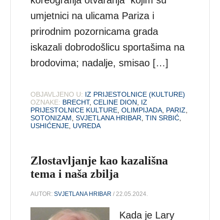
koreografija otvaranja kojim su
umjetnici na ulicama Pariza i
prirodnim pozornicama grada
iskazali dobrodošlicu sportašima na
brodovima; nadalje, smisao […]
OBJAVLJENO U:
IZ PRIJESTOLNICE (KULTURE)
OZNAKE:
BRECHT
,
CELINE DION
,
IZ
PRIJESTOLNICE KULTURE
,
OLIMPIJADA
,
PARIZ
,
SOTONIZAM
,
SVJETLANA HRIBAR
,
TIN SRBIĆ
,
USHIĆENJE
,
UVREDA
Zlostavljanje kao kazališna
tema i naša zbilja
AUTOR:
SVJETLANA HRIBAR
/ 22.05.2024.
Kada je Lary