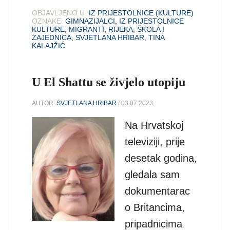
OBJAVLJENO U:
IZ PRIJESTOLNICE (KULTURE)
OZNAKE:
GIMNAZIJALCI
,
IZ PRIJESTOLNICE
KULTURE
,
MIGRANTI
,
RIJEKA
,
ŠKOLA I
ZAJEDNICA
,
SVJETLANA HRIBAR
,
TINA
KALAJŽIĆ
U El Shattu se živjelo utopiju
AUTOR:
SVJETLANA HRIBAR
/ 03.07.2023.
Na Hrvatskoj
televiziji, prije
desetak godina,
gledala sam
dokumentarac
o Britancima,
pripadnicima