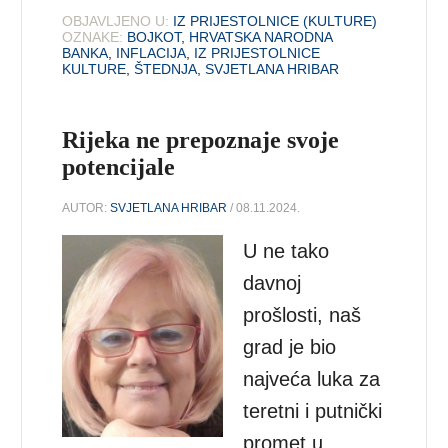
OBJAVLJENO U:
IZ PRIJESTOLNICE (KULTURE)
OZNAKE:
BOJKOT
,
HRVATSKA NARODNA
BANKA
,
INFLACIJA
,
IZ PRIJESTOLNICE
KULTURE
,
ŠTEDNJA
,
SVJETLANA HRIBAR
Rijeka ne prepoznaje svoje
potencijale
AUTOR:
SVJETLANA HRIBAR
/ 08.11.2024.
U ne tako
davnoj
prošlosti, naš
grad je bio
najveća luka za
teretni i putnički
promet u