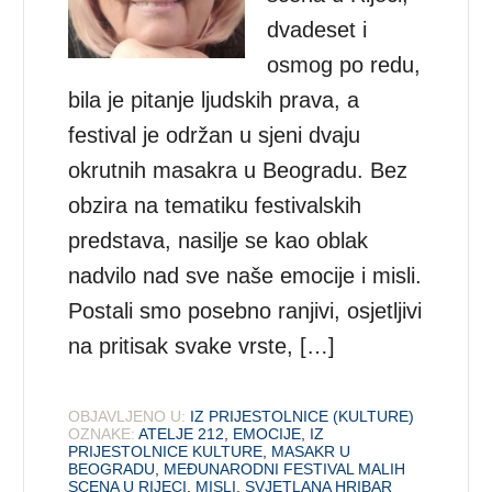
dvadeset i
osmog po redu,
bila je pitanje ljudskih prava, a
festival je održan u sjeni dvaju
okrutnih masakra u Beogradu. Bez
obzira na tematiku festivalskih
predstava, nasilje se kao oblak
nadvilo nad sve naše emocije i misli.
Postali smo posebno ranjivi, osjetljivi
na pritisak svake vrste, […]
OBJAVLJENO U:
IZ PRIJESTOLNICE (KULTURE)
OZNAKE:
ATELJE 212
,
EMOCIJE
,
IZ
PRIJESTOLNICE KULTURE
,
MASAKR U
BEOGRADU
,
MEĐUNARODNI FESTIVAL MALIH
SCENA U RIJECI
,
MISLI
,
SVJETLANA HRIBAR