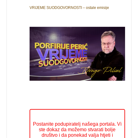
VRIJEME SUODGOVORNOSTI – ostale emisije
Postanite podupiratelj našega portala. Vi
ste dokaz da možemo stvarati bolje
društvo i da ponekad valja htjeti i