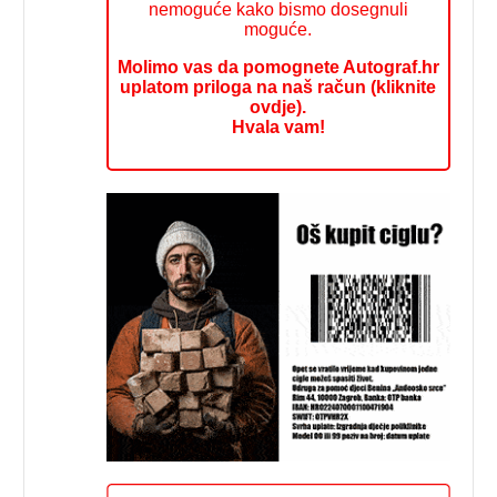
nemoguće kako bismo dosegnuli
moguće.
Molimo vas da pomognete Autograf.hr
uplatom priloga na naš račun (kliknite
ovdje).
Hvala vam!