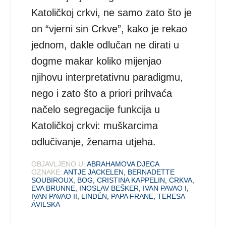
Katoličkoj crkvi, ne samo zato što je
on “vjerni sin Crkve”, kako je rekao
jednom, dakle odlučan ne dirati u
dogme makar koliko mijenjao
njihovu interpretativnu paradigmu,
nego i zato što a priori prihvaća
načelo segregacije funkcija u
Katoličkoj crkvi: muškarcima
odlučivanje, ženama utjeha.
OBJAVLJENO U:
ABRAHAMOVA DJECA
OZNAKE:
ANTJE JACKELEN
,
BERNADETTE
SOUBIROUX
,
BOG
,
CRISTINA KAPPELIN
,
CRKVA
,
EVA BRUNNE
,
INOSLAV BEŠKER
,
IVAN PAVAO I
,
IVAN PAVAO II
,
LINDÉN
,
PAPA FRANE
,
TERESA
ÁVILSKA