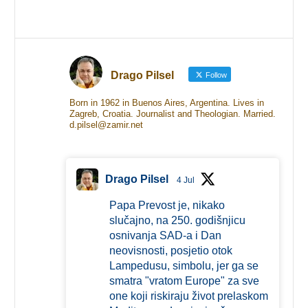
Drago Pilsel
Follow
Born in 1962 in Buenos Aires, Argentina. Lives in
Zagreb, Croatia. Journalist and Theologian. Married.
d.pilsel@zamir.net
Drago Pilsel
4 Jul
Papa Prevost je, nikako
slučajno, na 250. godišnjicu
osnivanja SAD-a i Dan
neovisnosti, posjetio otok
Lampedusu, simbolu, jer ga se
smatra "vratom Europe" za sve
one koji riskiraju život prelaskom